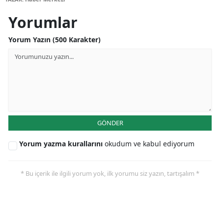
Samsun
Yorumlar
Siirt
Yorum Yazın (500 Karakter)
Sinop
Sivas
Tekirdağ
Tokat
GÖNDER
Trabzon
Yorum yazma kurallarını
okudum ve kabul ediyorum
Tunceli
* Bu içerik ile ilgili yorum yok, ilk yorumu siz yazın, tartışalım *
Şanlıurfa
Uşak
Van