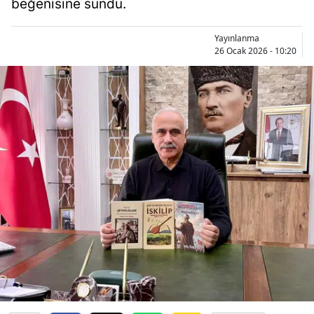
beğenisine sundu.
Bilecik
Yayınlanma
Bingöl
26 Ocak 2026 - 10:20
Bitlis
Bolu
Burdur
Bursa
Çanakkale
Çankırı
Çorum
Denizli
Diyarbakır