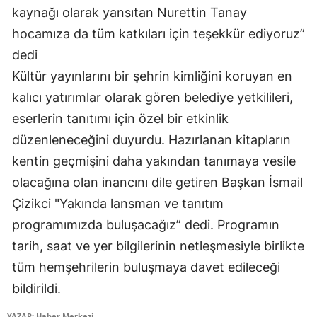
kaynağı olarak yansıtan Nurettin Tanay
Malatya
hocamıza da tüm katkıları için teşekkür ediyoruz”
Manisa
dedi
Kültür yayınlarını bir şehrin kimliğini koruyan en
Kahramanmaraş
kalıcı yatırımlar olarak gören belediye yetkilileri,
Mardin
eserlerin tanıtımı için özel bir etkinlik
Muğla
düzenleneceğini duyurdu. Hazırlanan kitapların
kentin geçmişini daha yakından tanımaya vesile
Muş
olacağına olan inancını dile getiren Başkan İsmail
Nevşehir
Çizikci "Yakında lansman ve tanıtım
programımızda buluşacağız” dedi. Programın
Niğde
tarih, saat ve yer bilgilerinin netleşmesiyle birlikte
Ordu
tüm hemşehrilerin buluşmaya davet edileceği
Rize
bildirildi.
Sakarya
YAZAR: Haber Merkezi