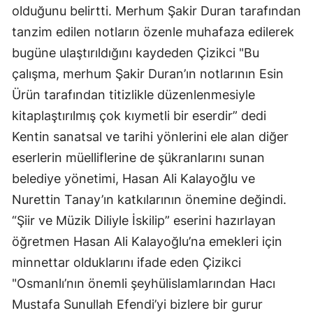
olduğunu belirtti. Merhum Şakir Duran tarafından
Mersin
tanzim edilen notların özenle muhafaza edilerek
İstanbul
bugüne ulaştırıldığını kaydeden Çizikci "Bu
çalışma, merhum Şakir Duran’ın notlarının Esin
İzmir
Ürün tarafından titizlikle düzenlenmesiyle
Kars
kitaplaştırılmış çok kıymetli bir eserdir” dedi
Kastamonu
Kentin sanatsal ve tarihi yönlerini ele alan diğer
eserlerin müelliflerine de şükranlarını sunan
Kayseri
belediye yönetimi, Hasan Ali Kalayoğlu ve
Kırklareli
Nurettin Tanay’ın katkılarının önemine değindi.
Kırşehir
“Şiir ve Müzik Diliyle İskilip” eserini hazırlayan
öğretmen Hasan Ali Kalayoğlu’na emekleri için
Kocaeli
minnettar olduklarını ifade eden Çizikci
Konya
"Osmanlı’nın önemli şeyhülislamlarından Hacı
Mustafa Sunullah Efendi’yi bizlere bir gurur
Kütahya