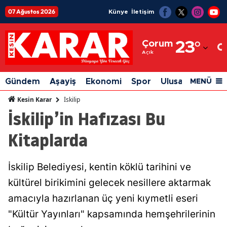
07 Ağustos 2026
Künye
İletişim
Adana
Çorum
23
°
Adıyaman
Açık
Afyonkarahisar
Gündem
Aşayiş
Ekonomi
Spor
Ulusal
Siyaset
MENÜ
Ağrı
İskilip
Kesin Karar
İskilip’in Hafızası Bu
Amasya
Kitaplarda
Ankara
Antalya
İskilip Belediyesi, kentin köklü tarihini ve
Artvin
kültürel birikimini gelecek nesillere aktarmak
Aydın
amacıyla hazırlanan üç yeni kıymetli eseri
"Kültür Yayınları" kapsamında hemşehrilerinin
Balıkesir