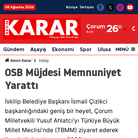
08 Ağustos 2026
Künye
İletişim
Adana
Çorum
26
°
Adıyaman
Açık
Afyonkarahisar
Gündem
Aşayiş
Ekonomi
Spor
Ulusal
Siyaset
MENÜ
Ağrı
İskilip
Kesin Karar
OSB Müjdesi Memnuniyet
Amasya
Yarattı
Ankara
Antalya
İskilip Belediye Başkanı İsmail Çizikci
Artvin
başkanlığındaki geniş bir heyet, Çorum
Aydın
Milletvekili Yusuf Ahlatcı’yı Türkiye Büyük
Millet Meclisi’nde (TBMM) ziyaret ederek
Balıkesir