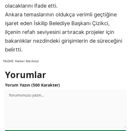
olacaklarını ifade etti.
Malatya
Ankara temaslarının oldukça verimli geçtiğine
Manisa
işaret eden İskilip Belediye Başkanı Çizikci,
ilçenin refah seviyesini artıracak projeler için
Kahramanmaraş
bakanlıklar nezdindeki girişimlerin de süreceğini
Mardin
belirtti.
Muğla
YAZAR: Haber Merkezi
Muş
Yorumlar
Nevşehir
Yorum Yazın (500 Karakter)
Niğde
Ordu
Rize
Sakarya