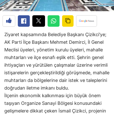
Edirne
Elazığ
Erzincan
Ziyaret kapsamında Belediye Başkanı Çizikci’ye;
Erzurum
AK Parti İlçe Başkanı Mehmet Demirci, İl Genel
Eskişehir
Meclisi üyeleri, yönetim kurulu üyeleri, mahalle
muhtarları ve ilçe esnafı eşlik etti. Şehrin genel
Gaziantep
ihtiyaçları ve yürütülen çalışmalar üzerine verimli
Giresun
istişarelerin gerçekleştirildiği görüşmede, mahalle
Gümüşhane
muhtarları da bölgelerine dair istek ve taleplerini
doğrudan iletme imkanı buldu.
Hakkari
İlçenin ekonomik kalkınması için büyük önem
Hatay
taşıyan Organize Sanayi Bölgesi konusundaki
Isparta
gelişmelere dikkat çeken İsmail Çizikci, projenin