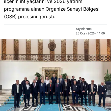
ilçenin ihtiyaçlarını ve 2026 yatırım
Bilecik
programına alınan Organize Sanayi Bölgesi
Bingöl
(OSB) projesini görüştü.
Bitlis
Yayınlanma
25 Ocak 2026 - 11:00
Bolu
Burdur
Bursa
Çanakkale
Çankırı
Çorum
Denizli
Diyarbakır