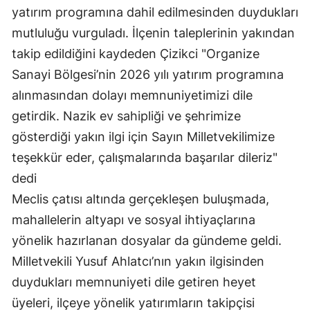
yatırım programına dahil edilmesinden duydukları
Mersin
mutluluğu vurguladı. İlçenin taleplerinin yakından
İstanbul
takip edildiğini kaydeden Çizikci "Organize
Sanayi Bölgesi’nin 2026 yılı yatırım programına
İzmir
alınmasından dolayı memnuniyetimizi dile
Kars
getirdik. Nazik ev sahipliği ve şehrimize
Kastamonu
gösterdiği yakın ilgi için Sayın Milletvekilimize
teşekkür eder, çalışmalarında başarılar dileriz"
Kayseri
dedi
Kırklareli
Meclis çatısı altında gerçekleşen buluşmada,
Kırşehir
mahallelerin altyapı ve sosyal ihtiyaçlarına
yönelik hazırlanan dosyalar da gündeme geldi.
Kocaeli
Milletvekili Yusuf Ahlatcı’nın yakın ilgisinden
Konya
duydukları memnuniyeti dile getiren heyet
üyeleri, ilçeye yönelik yatırımların takipçisi
Kütahya