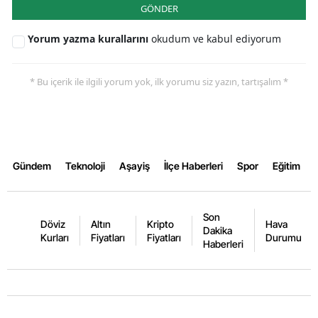
GÖNDER
Samsun
Yorum yazma kurallarını
okudum ve kabul ediyorum
Siirt
Sinop
* Bu içerik ile ilgili yorum yok, ilk yorumu siz yazın, tartışalım *
Sivas
Tekirdağ
Gündem
Teknoloji
Aşayiş
İlçe Haberleri
Spor
Eğitim
Tokat
Trabzon
Son
Döviz
Altın
Kripto
Hava
Tunceli
Dakika
Kurları
Fiyatları
Fiyatları
Durumu
Haberleri
Şanlıurfa
Uşak
Van