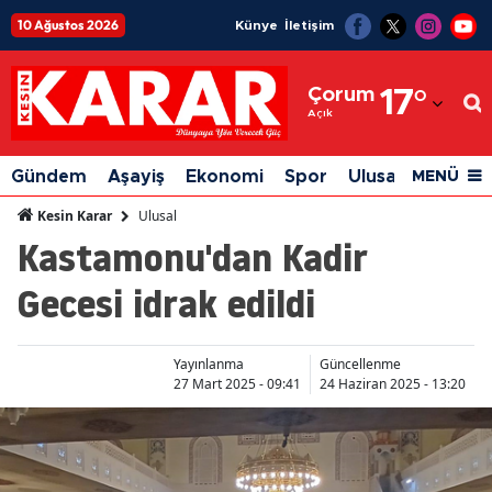
10 Ağustos 2026
Künye
İletişim
Adana
Çorum
17
°
Adıyaman
Açık
Afyonkarahisar
Gündem
Aşayiş
Ekonomi
Spor
Ulusal
Siyaset
MENÜ
Ağrı
Ulusal
Kesin Karar
Kastamonu'dan Kadir
Amasya
Gecesi idrak edildi
Ankara
Antalya
Yayınlanma
Güncellenme
Artvin
27 Mart 2025 - 09:41
24 Haziran 2025 - 13:20
Aydın
Balıkesir