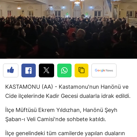
Bilecik
Bingöl
Bitlis
Bolu
Burdur
Bursa
Çanakkale
KASTAMONU (AA) - Kastamonu'nun Hanönü ve
Çankırı
Cide ilçelerinde Kadir Gecesi dualarla idrak edildi.
Çorum
İlçe Müftüsü Ekrem Yıldızhan, Hanönü Şeyh
Şaban-ı Veli Camisi'nde sohbete katıldı.
Denizli
Diyarbakır
İlçe genelindeki tüm camilerde yapılan duaların