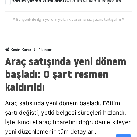
Yorum yazma kurallarını
okudum ve kabul ediyorum
Malatya
* Bu içerik ile ilgili yorum yok, ilk yorumu siz yazın, tartışalım *
Manisa
Kahramanmaraş
Mardin
Ekonomi
Kesin Karar
Araç satışında yeni dönem
Muğla
başladı: O şart resmen
Muş
kaldırıldı
Nevşehir
Niğde
Araç satışında yeni dönem başladı. Eğitim
Ordu
şartı değişti, yetki belgesi süreçleri hızlandı.
İşte ikinci el araç ticaretini doğrudan etkileyen
Rize
yeni düzenlemenin tüm detayları.
Sakarya