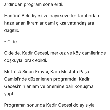
ardından program sona erdi.
Edirne
Hanönü Belediyesi ve hayırseverler tarafından
Elazığ
hazırlanan ikramlar cami çıkışı vatandaşlara
Erzincan
dağıtıldı.
Erzurum
- Cide
Eskişehir
Cide'de, Kadir Gecesi, merkez ve köy camilerinde
Gaziantep
coşkuyla idrak edildi.
Giresun
Müftüsü Sinan Eravcı, Kara Mustafa Paşa
Gümüşhane
Camisi'nde düzenlenen programda, Kadir
Gecesi'nin anlam ve önemine dair konuşma
Hakkari
yaptı.
Hatay
Programın sonunda Kadir Gecesi dolayısıyla
Isparta