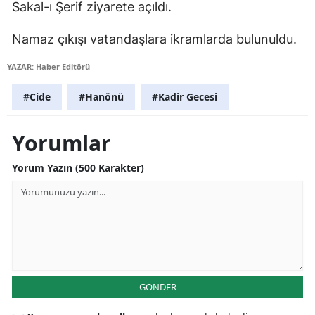
Sakal-ı Şerif ziyarete açıldı.
Mersin
Namaz çıkışı vatandaşlara ikramlarda bulunuldu.
İstanbul
YAZAR: Haber Editörü
İzmir
#Cide
#Hanönü
#Kadir Gecesi
Kars
Kastamonu
Yorumlar
Kayseri
Yorum Yazın (500 Karakter)
Kırklareli
Kırşehir
Kocaeli
Konya
GÖNDER
Kütahya