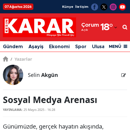
07 Ağustos 2026
Künye
İletişim
Adana
Çorum
18
°
Adıyaman
Açık
Afyonkarahisar
Gündem
Aşayiş
Ekonomi
Spor
Ulusal
Siyaset
MENÜ
Ağrı
/
Yazarlar
Amasya
Selin
Akgün
Ankara
Antalya
Sosyal Medya Arenası
Artvin
YAYINLAMA:
25 Mayıs 2025 - 16:28
Aydın
Balıkesir
Günümüzde, gerçek hayatın akışında,