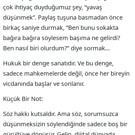
çok ihtiyaç duyduğumuz şey, “yavaş
Yozgat
düşünmek”. Paylaş tuşuna basmadan önce
Zonguldak
birkaç saniye durmak, “Ben bunu sokakta
Aksaray
bağıra bağıra söylesem başıma ne gelirdi?
Ben nasıl biri olurdum?” diye sormak…
Bayburt
Karaman
Hukuk bir denge sanatıdır. Ve bu denge,
sadece mahkemelerde değil, önce her bireyin
Kırıkkale
vicdanında başlar ve sonlanır.
Batman
Şırnak
Küçük Bir Not:
Bartın
Söz hakkı kutsaldır. Ama söz, sorumsuzca
Ardahan
düşünmeksizin söylendiğinde sadece boş bir
gürültüye dönüşür. Gelin, dijital dünyada
Iğdır