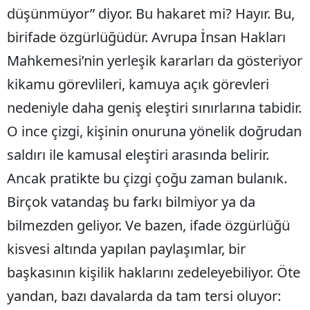
düşünmüyor” diyor. Bu hakaret mi? Hayır. Bu,
Malatya
birifade özgürlüğüdür. Avrupa İnsan Hakları
Manisa
Mahkemesi’nin yerleşik kararları da gösteriyor
Kahramanmaraş
kikamu görevlileri, kamuya açık görevleri
nedeniyle daha geniş eleştiri sınırlarına tabidir.
Mardin
O ince çizgi, kişinin onuruna yönelik doğrudan
Muğla
saldırı ile kamusal eleştiri arasında belirir.
Muş
Ancak pratikte bu çizgi çoğu zaman bulanık.
Nevşehir
Birçok vatandaş bu farkı bilmiyor ya da
Niğde
bilmezden geliyor. Ve bazen, ifade özgürlüğü
kisvesi altında yapılan paylaşımlar, bir
Ordu
başkasının kişilik haklarını zedeleyebiliyor. Öte
Rize
yandan, bazı davalarda da tam tersi oluyor:
Sakarya