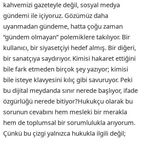
kahvemizi gazeteyle değil, sosyal medya
Edirne
gündemi ile içiyoruz. Gözümüz daha
Elazığ
uyanmadan gündeme, hatta çoğu zaman
Erzincan
“gündem olmayan” polemiklere takılıyor. Bir
Erzurum
kullanıcı, bir siyasetçiyi hedef almış. Bir diğeri,
bir sanatçıya saydırıyor. Kimisi hakaret ettiğini
Eskişehir
bile fark etmeden birçok şey yazıyor; kimisi
Gaziantep
bile isteye klavyesini kılıç gibi savuruyor. Peki
Giresun
bu dijital meydanda sınır nerede başlıyor, ifade
Gümüşhane
özgürlüğü nerede bitiyor?Hukukçu olarak bu
sorunun cevabını hem mesleki bir merakla
Hakkari
hem de toplumsal bir sorumlulukla arıyorum.
Hatay
Çünkü bu çizgi yalnızca hukukla ilgili değil;
Isparta