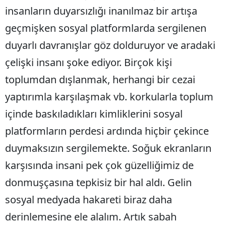
insanların duyarsızlığı inanılmaz bir artışa
Bilecik
geçmişken sosyal platformlarda sergilenen
Bingöl
duyarlı davranışlar göz dolduruyor ve aradaki
Bitlis
çelişki insanı şoke ediyor. Birçok kişi
Bolu
toplumdan dışlanmak, herhangi bir cezai
Burdur
yaptırımla karşılaşmak vb. korkularla toplum
içinde baskıladıkları kimliklerini sosyal
Bursa
platformların perdesi ardında hiçbir çekince
Çanakkale
duymaksızın sergilemekte. Soğuk ekranların
Çankırı
karşısında insani pek çok güzelliğimiz de
Çorum
donmuşçasına tepkisiz bir hal aldı. Gelin
Denizli
sosyal medyada hakareti biraz daha
derinlemesine ele alalım. Artık sabah
Diyarbakır