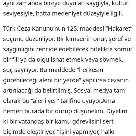
aynı zamanda bireye duyulan saygıyla, kültür
Mersin
seviyesiyle, hatta medeniyet düzeyiyle ilgili.
İstanbul
Türk Ceza Kanunu’nun 125. maddesi “Hakaret”
İzmir
suçunu düzenliyor. Bir kimsenin onur, şeref ve
Kars
saygınlığını rencide edebilecek nitelikte somut
Kastamonu
bir fiil ya da olgu isnat etmek veya sövmek,
suç sayılıyor. Bu maddede “herkesin
Kayseri
görebileceği aleni bir yerde” yapılırsa cezanın
Kırklareli
artırılacağı da belirtilmiş. Sosyal medya tam
Kırşehir
olarak bu “aleni yer” tarifine uyuyor.Ama
Kocaeli
hemen burada bir durup düşünelim. Diyelim
ki bir vatandaş bir kamu görevlisini sert
Konya
biçimde eleştiriyor. “İşini yapmıyor, halkı
Kütahya