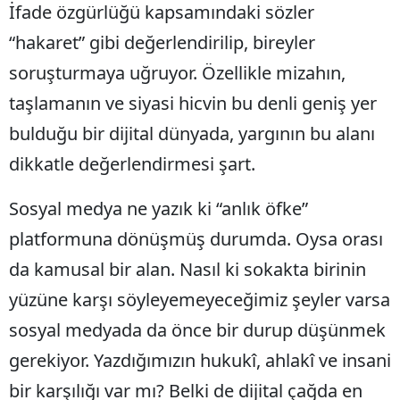
İfade özgürlüğü kapsamındaki sözler
Samsun
“hakaret” gibi değerlendirilip, bireyler
Siirt
soruşturmaya uğruyor. Özellikle mizahın,
taşlamanın ve siyasi hicvin bu denli geniş yer
Sinop
bulduğu bir dijital dünyada, yargının bu alanı
Sivas
dikkatle değerlendirmesi şart.
Tekirdağ
Sosyal medya ne yazık ki “anlık öfke”
Tokat
platformuna dönüşmüş durumda. Oysa orası
Trabzon
da kamusal bir alan. Nasıl ki sokakta birinin
Tunceli
yüzüne karşı söyleyemeyeceğimiz şeyler varsa
Şanlıurfa
sosyal medyada da önce bir durup düşünmek
gerekiyor. Yazdığımızın hukukî, ahlakî ve insani
Uşak
bir karşılığı var mı? Belki de dijital çağda en
Van