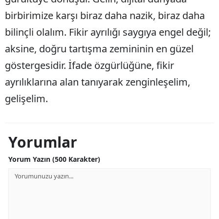
birbirimize karşı biraz daha nazik, biraz daha
Yalova
bilinçli olalım. Fikir ayrılığı saygıya engel değil;
Karabük
aksine, doğru tartışma zemininin en güzel
Kilis
göstergesidir. İfade özgürlüğüne, fikir
Osmaniye
ayrılıklarına alan tanıyarak zenginleşelim,
gelişelim.
Düzce
Yorumlar
Yorum Yazın (500 Karakter)