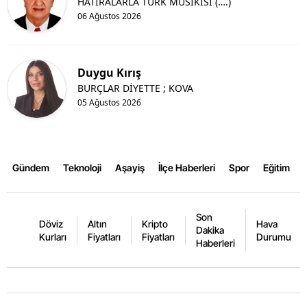
HATIRALARLA TÜRK MUSİKİSİ (….)
06 Ağustos 2026
Duygu Kırış
BURÇLAR DİYETTE ; KOVA
05 Ağustos 2026
Gündem
Teknoloji
Aşayiş
İlçe Haberleri
Spor
Eğitim
Son
Döviz
Altın
Kripto
Hava
Dakika
Kurları
Fiyatları
Fiyatları
Durumu
Haberleri