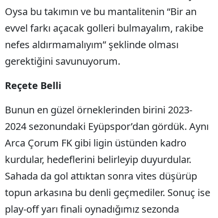
Oysa bu takımın ve bu mantalitenin “Bir an
Mersin
evvel farkı açacak golleri bulmayalım, rakibe
İstanbul
nefes aldırmamalıyım” şeklinde olması
İzmir
gerektiğini savunuyorum.
Kars
Reçete Belli
Kastamonu
Bunun en güzel örneklerinden birini 2023-
Kayseri
2024 sezonundaki Eyüpspor’dan gördük. Aynı
Kırklareli
Arca Çorum FK gibi ligin üstünden kadro
Kırşehir
kurdular, hedeflerini belirleyip duyurdular.
Kocaeli
Sahada da gol attıktan sonra vites düşürüp
topun arkasına bu denli geçmediler. Sonuç ise
Konya
play-off yarı finali oynadığımız sezonda
Kütahya