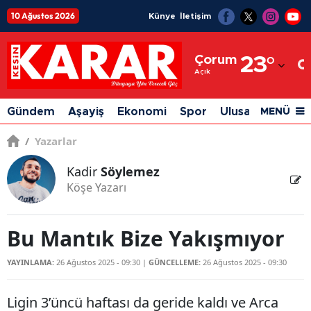
10 Ağustos 2026
Künye
İletişim
Adana
Çorum
23
°
Adıyaman
Açık
Afyonkarahisar
Gündem
Aşayiş
Ekonomi
Spor
Ulusal
Siyaset
MENÜ
Ağrı
/
Yazarlar
Amasya
Kadir
Söylemez
Ankara
Köşe Yazarı
Antalya
Bu Mantık Bize Yakışmıyor
Artvin
YAYINLAMA:
26 Ağustos 2025 - 09:30
|
GÜNCELLEME:
26 Ağustos 2025 - 09:30
Aydın
Balıkesir
Ligin 3’üncü haftası da geride kaldı ve Arca