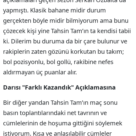
yapmıştı. Klasik bahane midir durum
Yozgat
gerçekten böyle midir bilmiyorum ama bunu
Zonguldak
çözecek kişi yine Tahsin Tam’ın ta kendisi tabii
Aksaray
ki. Dilerim bu duruma da bir çare bulunur ve
Bayburt
rakiplerin zaten gözünü korkutan bu takım;
bol pozisyonlu, bol gollü, rakibine nefes
Karaman
aldırmayan üç puanlar alır.
Kırıkkale
Batman
Darısı "Farklı Kazandık" Açıklamasına
Şırnak
Bir diğer yandan Tahsin Tam’ın maç sonu
Bartın
basın toplantılarındaki net tavrının ve
cümlelerinin de hoşuma gittiğini söylemek
Ardahan
istiyorum. Kısa ve anlaşılabilir cümleler
Iğdır