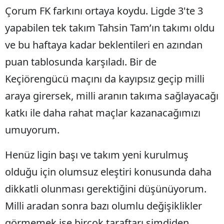
Çorum FK farkını ortaya koydu. Ligde 3'te 3
Bilecik
yapabilen tek takım Tahsin Tam’ın takımı oldu
Bingöl
ve bu haftaya kadar beklentileri en azından
Bitlis
puan tablosunda karşıladı. Bir de
Bolu
Keçiörengücü maçını da kayıpsız geçip milli
Burdur
araya girersek, milli aranın takıma sağlayacağı
katkı ile daha rahat maçlar kazanacağımızı
Bursa
umuyorum.
Çanakkale
Henüz ligin başı ve takım yeni kurulmuş
Çankırı
olduğu için olumsuz eleştiri konusunda daha
Çorum
dikkatli olunması gerektiğini düşünüyorum.
Denizli
Milli aradan sonra bazı olumlu değişiklikler
Diyarbakır
görmemek ise birçok taraftarı şimdiden