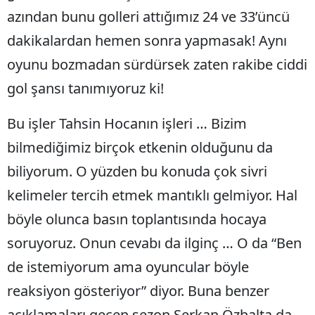
azından bunu golleri attığımız 24 ve 33’üncü
Samsun
dakikalardan hemen sonra yapmasak! Aynı
Siirt
oyunu bozmadan sürdürsek zaten rakibe ciddi
Sinop
gol şansı tanımıyoruz ki!
Sivas
Bu işler Tahsin Hocanın işleri … Bizim
Tekirdağ
bilmediğimiz birçok etkenin olduğunu da
Tokat
biliyorum. O yüzden bu konuda çok sivri
kelimeler tercih etmek mantıklı gelmiyor. Hal
Trabzon
böyle olunca basın toplantısında hocaya
Tunceli
soruyoruz. Onun cevabı da ilginç … O da “Ben
Şanlıurfa
de istemiyorum ama oyuncular böyle
Uşak
reaksiyon gösteriyor” diyor. Buna benzer
Van
açıklamaları geçen sezon Serkan Özbalta da