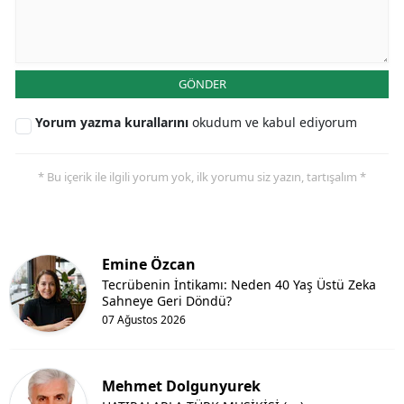
GÖNDER
Yorum yazma kurallarını
okudum ve kabul ediyorum
* Bu içerik ile ilgili yorum yok, ilk yorumu siz yazın, tartışalım *
Emine Özcan
Tecrübenin İntikamı: Neden 40 Yaş Üstü Zeka
Sahneye Geri Döndü?
07 Ağustos 2026
Mehmet Dolgunyurek