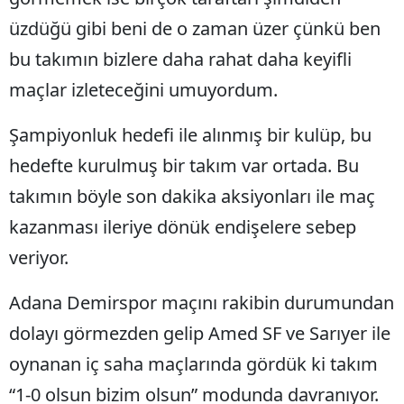
Edirne
üzdüğü gibi beni de o zaman üzer çünkü ben
bu takımın bizlere daha rahat daha keyifli
Elazığ
maçlar izleteceğini umuyordum.
Erzincan
Şampiyonluk hedefi ile alınmış bir kulüp, bu
Erzurum
hedefte kurulmuş bir takım var ortada. Bu
Eskişehir
takımın böyle son dakika aksiyonları ile maç
Gaziantep
kazanması ileriye dönük endişelere sebep
Giresun
veriyor.
Gümüşhane
Adana Demirspor maçını rakibin durumundan
Hakkari
dolayı görmezden gelip Amed SF ve Sarıyer ile
Hatay
oynanan iç saha maçlarında gördük ki takım
“1-0 olsun bizim olsun” modunda davranıyor.
Isparta