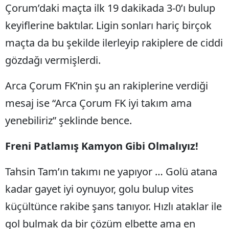
Çorum’daki maçta ilk 19 dakikada 3-0’ı bulup
Malatya
keyiflerine baktılar. Ligin sonları hariç birçok
Manisa
maçta da bu şekilde ilerleyip rakiplere de ciddi
Kahramanmaraş
gözdağı vermişlerdi.
Mardin
Arca Çorum FK’nin şu an rakiplerine verdiği
Muğla
mesaj ise “Arca Çorum FK iyi takım ama
yenebiliriz” şeklinde bence.
Muş
Nevşehir
Freni Patlamış Kamyon Gibi Olmalıyız!
Niğde
Tahsin Tam’ın takımı ne yapıyor … Golü atana
Ordu
kadar gayet iyi oynuyor, golu bulup vites
Rize
küçültünce rakibe şans tanıyor. Hızlı ataklar ile
gol bulmak da bir çözüm elbette ama en
Sakarya