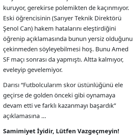
kuruyor, gerekirse polemikten de kaçınmıyor.
Yalova
Eski öğrencisinin (Sarıyer Teknik Direktörü
Karabük
Şenol Can) hakem hatalarını eleştirdiğini
Kilis
öğrenip açıklamasında bunun yersiz olduğunu
çekinmeden söyleyebilmesi hoş. Bunu Amed
Osmaniye
SF maçı sonrası da yapmıştı. Altta kalmıyor,
Düzce
eveleyip gevelemiyor.
Darısı “Futbolcularım skor üstünlüğünü ele
geçirse de golden önceki gibi oynamaya
devam etti ve farklı kazanmayı başardık”
açıklamasına …
Samimiyet İyidir, Lütfen Vazgeçmeyin!