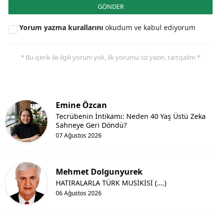
GÖNDER
Yorum yazma kurallarını
okudum ve kabul ediyorum
* Bu içerik ile ilgili yorum yok, ilk yorumu siz yazın, tartışalım *
Emine Özcan
Tecrübenin İntikamı: Neden 40 Yaş Üstü Zeka
Sahneye Geri Döndü?
07 Ağustos 2026
Mehmet Dolgunyurek
HATIRALARLA TÜRK MUSİKİSİ (….)
06 Ağustos 2026