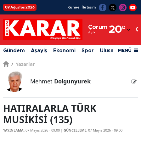
09 Ağustos 2026
Künye
İletişim
Adana
Çorum
20
°
Adıyaman
Açık
Afyonkarahisar
Gündem
Aşayiş
Ekonomi
Spor
Ulusal
Siyaset
MENÜ
Ağrı
/
Yazarlar
Amasya
Mehmet
Dolgunyurek
Ankara
Antalya
HATIRALARLA TÜRK
Artvin
MUSİKİSİ (135)
Aydın
YAYINLAMA:
07 Mayıs 2026 - 09:00
|
GÜNCELLEME:
07 Mayıs 2026 - 09:00
Balıkesir