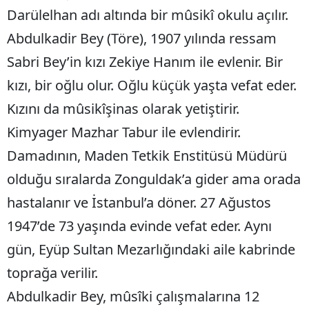
Darülelhan adı altında bir mûsikî okulu açılır.
Malatya
Abdulkadir Bey (Töre), 1907 yılında ressam
Manisa
Sabri Bey’in kızı Zekiye Hanım ile evlenir. Bir
Kahramanmaraş
kızı, bir oğlu olur. Oğlu küçük yaşta vefat eder.
Mardin
Kızını da mûsikîşinas olarak yetiştirir.
Kimyager Mazhar Tabur ile evlendirir.
Muğla
Damadının, Maden Tetkik Enstitüsü Müdürü
Muş
olduğu sıralarda Zonguldak’a gider ama orada
Nevşehir
hastalanır ve İstanbul’a döner. 27 Ağustos
Niğde
1947’de 73 yaşında evinde vefat eder. Aynı
gün, Eyüp Sultan Mezarlığındaki aile kabrinde
Ordu
toprağa verilir.
Rize
Abdulkadir Bey, mûsîki çalışmalarına 12
Sakarya