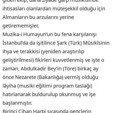
Edirne
ihtisasları olanlardan müteşekkil olduğu için
Almanların bu arzularını yerine
Elazığ
getirememişler.
Erzincan
Muzika-i Humayun’un bu fena karşılanışı
Erzurum
İstanbul’da da işitilince Şark (Türk) Mûsikîsinin
Eskişehir
ihya ve terakkisi (yeniden araştırılıp
Gaziantep
geliştirilmesi) fikirleri kuvvetlenmiş ve işte o
zaman, Abdulkadir Bey’in (Töre) birkaç ay
Giresun
önce Nezarete (Bakanlığa) vermiş olduğu
Gümüşhane
lâyiha (musiki eğitimi program taslağı)
Hakkari
hatırlanarak buldurulup okunmuş ve işe
Hatay
başlanmıştır.
Isparta
Birinci Cihan Harbi sırasında gençlerin