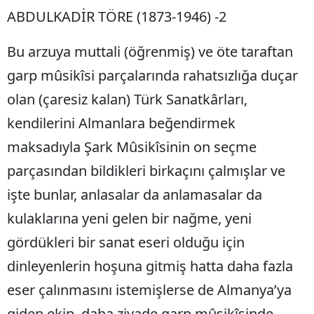
ABDULKADİR TÖRE (1873-1946) -2
Bilecik
Bingöl
Bu arzuya muttali (öğrenmiş) ve öte taraftan
Bitlis
garp mûsikîsi parçalarında rahatsızlığa duçar
olan (çaresiz kalan) Türk Sanatkârları,
Bolu
kendilerini Almanlara beğendirmek
Burdur
maksadıyla Şark Mûsikîsinin on seçme
Bursa
parçasından bildikleri birkaçını çalmışlar ve
Çanakkale
işte bunlar, anlasalar da anlamasalar da
kulaklarına yeni gelen bir nağme, yeni
Çankırı
gördükleri bir sanat eseri olduğu için
Çorum
dinleyenlerin hoşuna gitmiş hatta daha fazla
Denizli
eser çalınmasını istemişlerse de Almanya’ya
Diyarbakır
giden ekip, daha ziyade garp mûsikîsinde