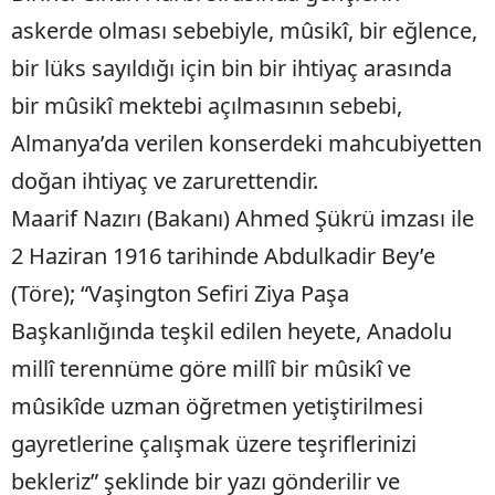
askerde olması sebebiyle, mûsikî, bir eğlence,
Mersin
bir lüks sayıldığı için bin bir ihtiyaç arasında
İstanbul
bir mûsikî mektebi açılmasının sebebi,
İzmir
Almanya’da verilen konserdeki mahcubiyetten
Kars
doğan ihtiyaç ve zarurettendir.
Kastamonu
Maarif Nazırı (Bakanı) Ahmed Şükrü imzası ile
2 Haziran 1916 tarihinde Abdulkadir Bey’e
Kayseri
(Töre); “Vaşington Sefiri Ziya Paşa
Kırklareli
Başkanlığında teşkil edilen heyete, Anadolu
Kırşehir
millî terennüme göre millî bir mûsikî ve
Kocaeli
mûsikîde uzman öğretmen yetiştirilmesi
Konya
gayretlerine çalışmak üzere teşriflerinizi
bekleriz” şeklinde bir yazı gönderilir ve
Kütahya