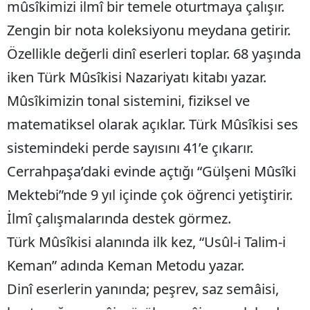
mûsîkimizi ilmî bir temele oturtmaya çalışır.
Yozgat
Zengin bir nota koleksiyonu meydana getirir.
Özellikle değerli dinî eserleri toplar. 68 yaşında
Zonguldak
iken Türk Mûsîkisi Nazariyatı kitabı yazar.
Aksaray
Mûsîkimizin tonal sistemini, fiziksel ve
Bayburt
matematiksel olarak açıklar. Türk Mûsîkisi ses
Karaman
sistemindeki perde sayısını 41’e çıkarır.
Kırıkkale
Cerrahpaşa’daki evinde açtığı “Gülşeni Mûsîki
Mektebi”nde 9 yıl içinde çok öğrenci yetiştirir.
Batman
İlmî çalışmalarında destek görmez.
Şırnak
Türk Mûsîkisi alanında ilk kez, “Usûl-i Talim-i
Bartın
Keman” adında Keman Metodu yazar.
Ardahan
Dinî eserlerin yanında; peşrev, saz semâisi,
Iğdır