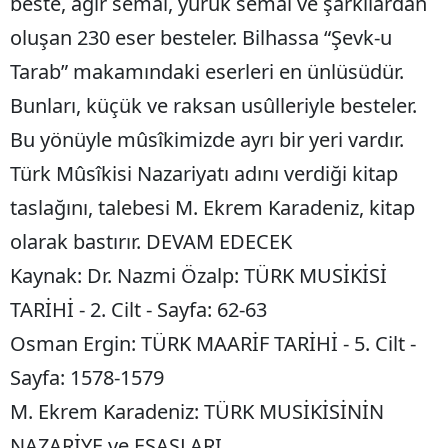
beste, ağır semâi, yürük semâi ve şarkılardan
oluşan 230 eser besteler. Bilhassa “Şevk-u
Yalova
Tarab” makamındaki eserleri en ünlüsüdür.
Karabük
Bunları, küçük ve raksan usûlleriyle besteler.
Kilis
Bu yönüyle mûsîkimizde ayrı bir yeri vardır.
Osmaniye
Türk Mûsîkisi Nazariyatı adını verdiği kitap
Düzce
taslağını, talebesi M. Ekrem Karadeniz, kitap
olarak bastırır. DEVAM EDECEK
Kaynak: Dr. Nazmi Özalp: TÜRK MUSİKİSİ
TARİHİ - 2. Cilt - Sayfa: 62-63
Osman Ergin: TÜRK MAARİF TARİHİ - 5. Cilt -
Sayfa: 1578-1579
M. Ekrem Karadeniz: TÜRK MUSİKİSİNİN
NAZARİYE ve ESASLARI