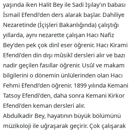
yaşında iken Halit Bey ile Sadi Işılay’ın babası
Samsun
İsmail Efendi’den ders alarak başlar. Dahiliye
Siirt
Nezaretinde (İçişleri Bakanlığında) çalıştığı
yıllarda, aynı nezarette çalışan Hacı Nafiz
Sinop
Bey’den pek çok dinî eser öğrenir. Hacı Kirami
Sivas
Efendi’den din dışı mûsikî dersleri alır ve bazı
Tekirdağ
nadir geçilen fasıllar öğrenir. Usûl ve makam
Tokat
bilgilerini o dönemin ünlülerinden olan Hacı
Trabzon
Fehmi Efendi’den öğrenir. 1899 yılında Kemani
Tatsoy Efendi’den, daha sonra Kemani Kirkor
Tunceli
Efendi’den keman dersleri alır.
Şanlıurfa
Abdulkadir Bey, hayatının büyük bölümünü
Uşak
müzikoloji ile uğraşarak geçirir. Çok çalışarak
Van