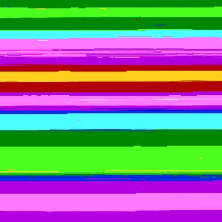
Bilecik
Bingöl
Bitlis
Bolu
Burdur
Bursa
Çanakkale
Çankırı
Çorum
Denizli
Diyarbakır