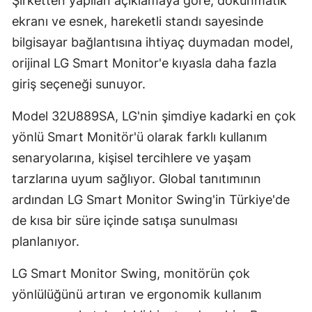
Şirketten yapılan açıklamaya göre, dokunmatik
Mersin
ekranı ve esnek, hareketli standı sayesinde
bilgisayar bağlantısına ihtiyaç duymadan model,
İstanbul
orijinal LG Smart Monitor'e kıyasla daha fazla
İzmir
giriş seçeneği sunuyor.
Kars
Model 32U889SA, LG'nin şimdiye kadarki en çok
Kastamonu
yönlü Smart Monitör'ü olarak farklı kullanım
senaryolarına, kişisel tercihlere ve yaşam
Kayseri
tarzlarına uyum sağlıyor. Global tanıtımının
Kırklareli
ardından LG Smart Monitor Swing'in Türkiye'de
Kırşehir
de kısa bir süre içinde satışa sunulması
planlanıyor.
Kocaeli
LG Smart Monitor Swing, monitörün çok
Konya
yönlülüğünü artıran ve ergonomik kullanım
Kütahya