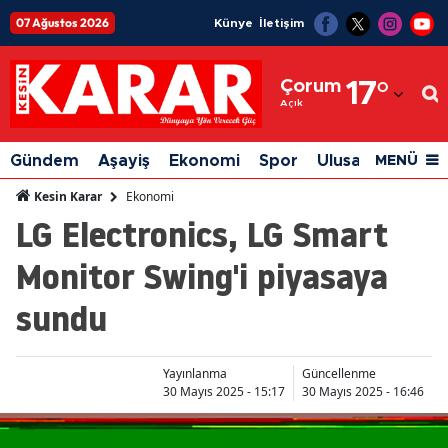
07 Ağustos 2026
Künye
İletişim
Adana
Çorum
17
°
Adıyaman
Açık
Afyonkarahisar
Gündem
Aşayiş
Ekonomi
Spor
Ulusal
Siyaset
MENÜ
Ağrı
Ekonomi
Kesin Karar
LG Electronics, LG Smart
Amasya
Monitor Swing'i piyasaya
Ankara
sundu
Antalya
Artvin
Yayınlanma
Güncellenme
Aydın
30 Mayıs 2025 - 15:17
30 Mayıs 2025 - 16:46
Balıkesir