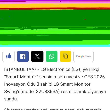
Edirne
Elazığ
Erzincan
Erzurum
Eskişehir
Gaziantep
Giresun
İSTANBUL (AA) - LG Electronics (LG), yenilikçi
Gümüşhane
"Smart Monitör" serisinin son üyesi ve CES 2025
İnovasyon Ödülü sahibi LG Smart Monitor
Hakkari
Swing'i (model 32U889SA) resmi olarak piyasaya
Hatay
sundu.
Isparta