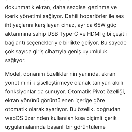
dokunmatik ekran, daha sezgisel gezinme ve
Samsun
içerik yönetimi sağlıyor. Dahili hoparlörler ile ses
Siirt
ihtiyaçlarını karşılayan cihaz, ayrıca 65W güç
aktarımına sahip USB Type-C ve HDMI gibi çeşitli
Sinop
bağlantı seçenekleriyle birlikte geliyor. Bu sayede
Sivas
çok sayıda giriş cihazıyla geniş uyumluluk
Tekirdağ
sağlıyor.
Tokat
Model, donanım özelliklerinin yanında, ekran
Trabzon
yönetimini kişiselleştirmeye olanak tanıyan akıllı
fonksiyonlar da sunuyor. Otomatik Pivot özelliği,
Tunceli
ekran yönünü görüntülenen içeriğe göre
Şanlıurfa
otomatik olarak ayarlıyor. Bu özellik, doğrudan
webOS üzerinden kullanılan kısa biçimli içerik
Uşak
uygulamalarında başarılı bir görüntüleme
Van