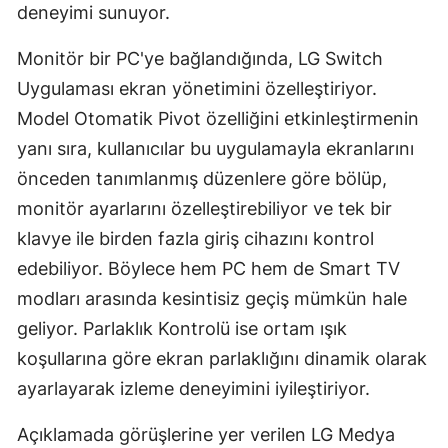
deneyimi sunuyor.
Yozgat
Monitör bir PC'ye bağlandığında, LG Switch
Zonguldak
Uygulaması ekran yönetimini özelleştiriyor.
Model Otomatik Pivot özelliğini etkinleştirmenin
Aksaray
yanı sıra, kullanıcılar bu uygulamayla ekranlarını
Bayburt
önceden tanımlanmış düzenlere göre bölüp,
Karaman
monitör ayarlarını özelleştirebiliyor ve tek bir
klavye ile birden fazla giriş cihazını kontrol
Kırıkkale
edebiliyor. Böylece hem PC hem de Smart TV
Batman
modları arasında kesintisiz geçiş mümkün hale
Şırnak
geliyor. Parlaklık Kontrolü ise ortam ışık
koşullarına göre ekran parlaklığını dinamik olarak
Bartın
ayarlayarak izleme deneyimini iyileştiriyor.
Ardahan
Açıklamada görüşlerine yer verilen LG Medya
Iğdır