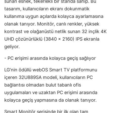
sunan esnek, tekerlekli bir standa sahip. Bu
Malatya
tasarım, kullanıcıların ekranı dokunmatik
kullanıma uygun açılarda kolayca ayarlamasına
Manisa
olanak tanıyor. Monitör, canlı renkler, yüksek
Kahramanmaraş
kontrast ve olağanüstü netlik sunan 32 inçlik 4K
Mardin
UHD çözünürlüklü (3840 x 2160) IPS ekranla
geliyor.
Muğla
- PC erişimi arasında kolayca geçiş sağlıyor
Muş
LG'nin ödüllü webOS Smart TV platformunu
Nevşehir
içeren 32U889SA modeli, kullanıcıların PC
Niğde
bağlantısı olmadan bulut tabanlı ofis
Ordu
uygulamaları ve uzaktan PC erişimi arasında
kolayca geçiş yapmasına da olanak tanıyor.
Rize
Sakarya
Smart Monitör serisinde bir ilk olan tam