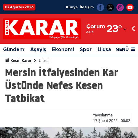
07 Ağustos 2026
Künye
İletişim
Adana
Çorum
23
°
Adıyaman
Açık
Afyonkarahisar
Gündem
Aşayiş
Ekonomi
Spor
Ulusal
Siyaset
MENÜ
Ağrı
Ulusal
Kesin Karar
Mersin İtfaiyesinden Kar
Amasya
Üstünde Nefes Kesen
Ankara
Tatbikat
Antalya
Artvin
Yayınlanma
Aydın
17 Şubat 2025 - 00:02
Balıkesir