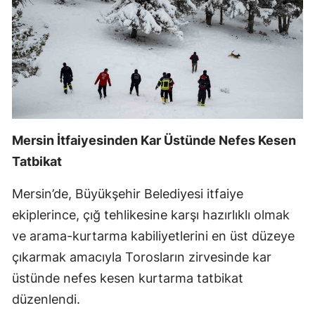
Edirne
Elazığ
Erzincan
Erzurum
Eskişehir
Mersin İtfaiyesinden Kar Üstünde Nefes Kesen
Tatbikat
Gaziantep
Giresun
Mersin’de, Büyükşehir Belediyesi itfaiye
ekiplerince, çığ tehlikesine karşı hazırlıklı olmak
Gümüşhane
ve arama-kurtarma kabiliyetlerini en üst düzeye
Hakkari
çıkarmak amacıyla Torosların zirvesinde kar
Hatay
üstünde nefes kesen kurtarma tatbikat
düzenlendi.
Isparta