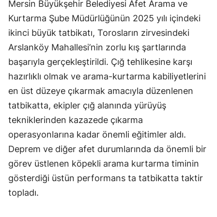
Mersin Büyükşehir Belediyesi Afet Arama ve
Mersin
Kurtarma Şube Müdürlüğünün 2025 yılı içindeki
ikinci büyük tatbikatı, Torosların zirvesindeki
İstanbul
Arslanköy Mahallesi’nin zorlu kış şartlarında
İzmir
başarıyla gerçekleştirildi. Çığ tehlikesine karşı
Kars
hazırlıklı olmak ve arama-kurtarma kabiliyetlerini
en üst düzeye çıkarmak amacıyla düzenlenen
Kastamonu
tatbikatta, ekipler çığ alanında yürüyüş
Kayseri
tekniklerinden kazazede çıkarma
Kırklareli
operasyonlarına kadar önemli eğitimler aldı.
Deprem ve diğer afet durumlarında da önemli bir
Kırşehir
görev üstlenen köpekli arama kurtarma timinin
Kocaeli
gösterdiği üstün performans ta tatbikatta taktir
topladı.
Konya
Kütahya