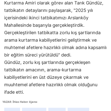
Kurtarma Amiri olarak görev alan Tarık Gündüz,
Samsun
tatbikatın detaylarını paylaşarak, "2025 yılı
içerisindeki ikinci tatbikatımızı Arslanköy
Siirt
Mahallesinde başarıyla gerçekleştirdik.
Sinop
Gerçekleştirilen tatbikatta zorlu kış şartlarında
Sivas
arama kurtarma kabiliyetlerini geliştirmek ve
muhtemel afetlere hazırlıklı olmak adına kapsamlı
Tekirdağ
bir eğitim süreci yürütüldü" dedi.
Tokat
Gündüz, zorlu kış şartlarında gerçekleşen
Trabzon
tatbikatın amacının, arama-kurtarma
kabiliyetlerini en üst düzeye çıkarmak ve
Tunceli
muuhtemel afetlere hazırlıklı olmak olduğunu
Şanlıurfa
ifade etti.
Uşak
YAZAR: İhlas Haber Ajansı
Van