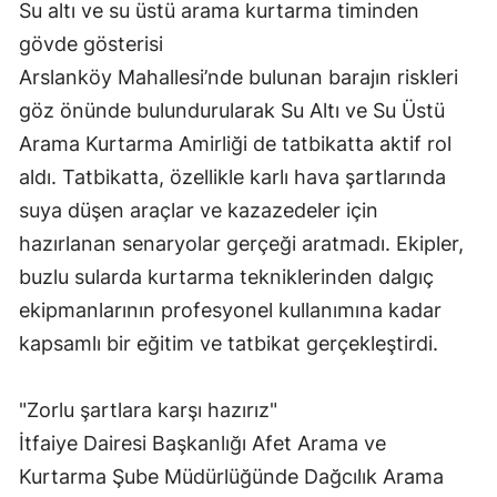
Su altı ve su üstü arama kurtarma timinden
Malatya
gövde gösterisi
Arslanköy Mahallesi’nde bulunan barajın riskleri
Manisa
göz önünde bulundurularak Su Altı ve Su Üstü
Kahramanmaraş
Arama Kurtarma Amirliği de tatbikatta aktif rol
Mardin
aldı. Tatbikatta, özellikle karlı hava şartlarında
suya düşen araçlar ve kazazedeler için
Muğla
hazırlanan senaryolar gerçeği aratmadı. Ekipler,
Muş
buzlu sularda kurtarma tekniklerinden dalgıç
Nevşehir
ekipmanlarının profesyonel kullanımına kadar
kapsamlı bir eğitim ve tatbikat gerçekleştirdi.
Niğde
Ordu
"Zorlu şartlara karşı hazırız"
İtfaiye Dairesi Başkanlığı Afet Arama ve
Rize
Kurtarma Şube Müdürlüğünde Dağcılık Arama
Sakarya