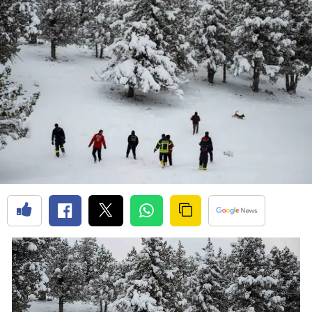
Bilecik
Bingöl
Bitlis
Bolu
Burdur
Bursa
Çanakkale
Çankırı
Çorum
Denizli
Diyarbakır