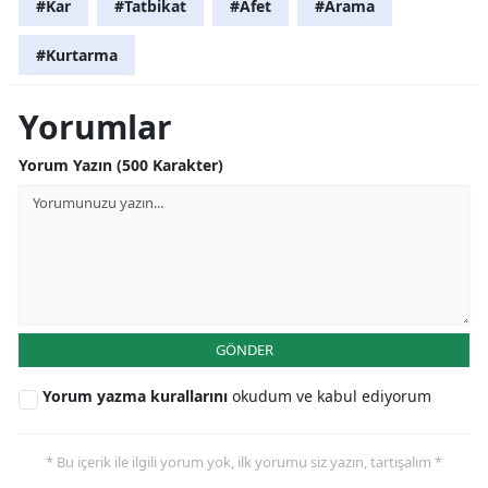
#Kar
#Tatbikat
#Afet
#Arama
Yozgat
#Kurtarma
Zonguldak
Yorumlar
Aksaray
Yorum Yazın (500 Karakter)
Bayburt
Karaman
Kırıkkale
Batman
GÖNDER
Şırnak
Yorum yazma kurallarını
okudum ve kabul ediyorum
Bartın
Ardahan
* Bu içerik ile ilgili yorum yok, ilk yorumu siz yazın, tartışalım *
Iğdır