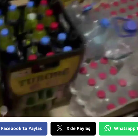
Bilecik
Bingöl
Bitlis
Bolu
Burdur
Bursa
Çanakkale
Çankırı
Çorum
Denizli
Facebook'ta Paylaş
X'de Paylaş
Whatsapp'
Diyarbakır