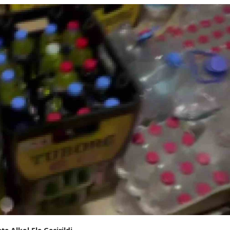
Edirne
Elazığ
Erzincan
Erzurum
Eskişehir
Gaziantep
Giresun
Gümüşhane
Hakkari
Hatay
Isparta