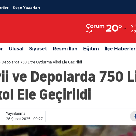
riler
Köşe Yazarları
Adana
Çorum
20
°
Adıyaman
47
Açık
Afyonkarahisar
or
Ulusal
Siyaset
Resmi İlan
Eğitim
İlçe Haberler
Ağrı
 Depolarda 750 Litre Uydurma Alkol Ele Geçirildi
Amasya
i ve Depolarda 750 L
Ankara
l Ele Geçirildi
Antalya
Artvin
Yayınlanma
Aydın
26 Şubat 2025 - 09:27
Balıkesir