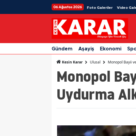
06 Ağustos 2026
Foto Galeriler
Video Gale
Gündem
Aşayiş
Ekonomi
Sp
Ulusal
Monopol Bayii ve
Kesin Karar
Monopol Bayi
Uydurma Alko