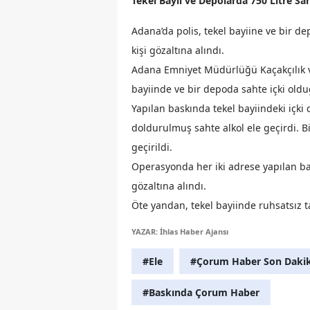
Tekel Bayii ve Depolarda 750 Litre Sah
Adana’da polis, tekel bayiine ve bir dep
kişi gözaltına alındı.
Adana Emniyet Müdürlüğü Kaçakçılık v
bayiinde ve bir depoda sahte içki oldu
Yapılan baskında tekel bayiindeki içki 
doldurulmuş sahte alkol ele geçirdi. Bi
geçirildi.
Operasyonda her iki adrese yapılan bask
gözaltına alındı.
Öte yandan, tekel bayiinde ruhsatsız t
YAZAR: İhlas Haber Ajansı
#Ele
#Çorum Haber Son Daki
#Baskında Çorum Haber