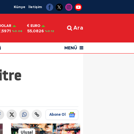
Künye
İletişim
DOLAR
EURO
Ara
,5971
55,0826
%0.06
%0.12
i
MENÜ
itre
Abone Ol
Ulusal