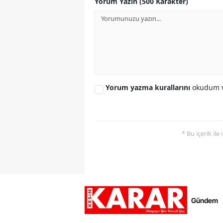
Yorum Yazın (500 Karakter)
Yorum yazma kurallarını
okudum v
* Bu içerik ile
Gündem