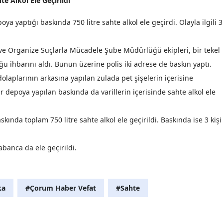
te Alkol Ele Geçirildi
Mersin
oya yaptığı baskında 750 litre sahte alkol ele geçirdi. Olayla ilgili 3
İstanbul
e Organize Suçlarla Mücadele Şube Müdürlüğü ekipleri, bir tekel
İzmir
ğu ihbarını aldı. Bunun üzerine polis iki adrese de baskın yaptı.
Kars
dolaplarının arkasına yapılan zulada pet şişelerin içerisine
r depoya yapılan baskında da varillerin içerisinde sahte alkol ele
Kastamonu
Kayseri
ında toplam 750 litre sahte alkol ele geçirildi. Baskında ise 3 kişi
Kırklareli
abanca da ele geçirildi.
Kırşehir
Kocaeli
ka
#Çorum Haber Vefat
#Sahte
Konya
Kütahya