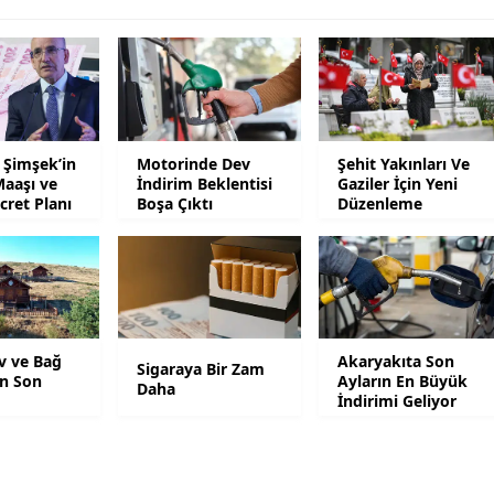
Malatya
Manisa
Kahramanmaraş
Şimşek’in
Motorinde Dev
Şehit Yakınları Ve
Mardin
Maaşı ve
İndirim Beklentisi
Gaziler İçin Yeni
cret Planı
Boşa Çıktı
Düzenleme
Muğla
Muş
Nevşehir
Niğde
v ve Bağ
Akaryakıta Son
Sigaraya Bir Zam
in Son
Ayların En Büyük
Daha
Ordu
İndirimi Geliyor
Rize
Sakarya