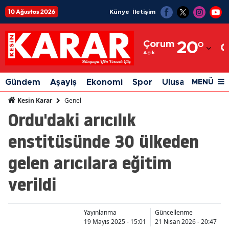
10 Ağustos 2026
Künye
İletişim
Adana
Çorum
20
°
Adıyaman
Açık
Afyonkarahisar
Gündem
Aşayiş
Ekonomi
Spor
Ulusal
Siyaset
MENÜ
Ağrı
Genel
Kesin Karar
Ordu'daki arıcılık
Amasya
enstitüsünde 30 ülkeden
Ankara
gelen arıcılara eğitim
Antalya
verildi
Artvin
Aydın
Yayınlanma
Güncellenme
Balıkesir
19 Mayıs 2025 - 15:01
21 Nisan 2026 - 20:47