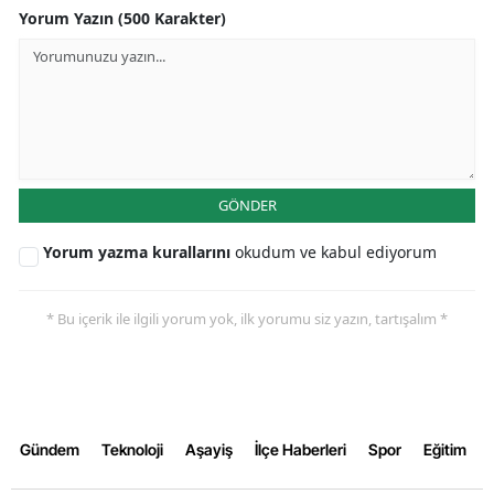
Yorum Yazın (500 Karakter)
Samsun
Siirt
Sinop
Sivas
GÖNDER
Tekirdağ
Yorum yazma kurallarını
okudum ve kabul ediyorum
Tokat
Trabzon
* Bu içerik ile ilgili yorum yok, ilk yorumu siz yazın, tartışalım *
Tunceli
Şanlıurfa
Uşak
Gündem
Teknoloji
Aşayiş
İlçe Haberleri
Spor
Eğitim
Van