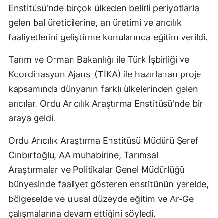
Enstitüsü'nde birçok ülkeden belirli periyotlarla
Edirne
gelen bal üreticilerine, arı üretimi ve arıcılık
Elazığ
faaliyetlerini geliştirme konularında eğitim verildi.
Erzincan
Tarım ve Orman Bakanlığı ile Türk İşbirliği ve
Erzurum
Koordinasyon Ajansı (TİKA) ile hazırlanan proje
kapsamında dünyanın farklı ülkelerinden gelen
Eskişehir
arıcılar, Ordu Arıcılık Araştırma Enstitüsü'nde bir
Gaziantep
araya geldi.
Giresun
Ordu Arıcılık Araştırma Enstitüsü Müdürü Şeref
Gümüşhane
Cınbırtoğlu, AA muhabirine, Tarımsal
Araştırmalar ve Politikalar Genel Müdürlüğü
Hakkari
bünyesinde faaliyet gösteren enstitünün yerelde,
Hatay
bölgeselde ve ulusal düzeyde eğitim ve Ar-Ge
Isparta
çalışmalarına devam ettiğini söyledi.