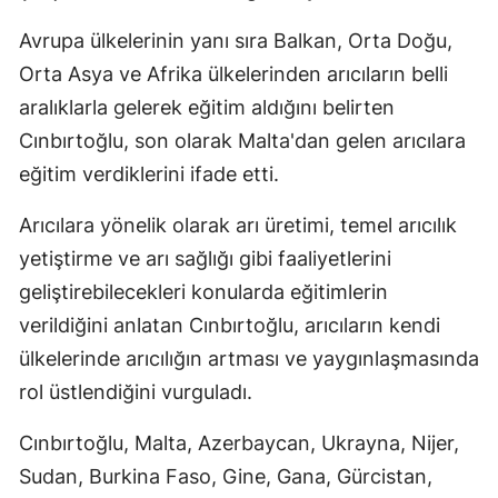
Mersin
Avrupa ülkelerinin yanı sıra Balkan, Orta Doğu,
Orta Asya ve Afrika ülkelerinden arıcıların belli
İstanbul
aralıklarla gelerek eğitim aldığını belirten
İzmir
Cınbırtoğlu, son olarak Malta'dan gelen arıcılara
Kars
eğitim verdiklerini ifade etti.
Kastamonu
Arıcılara yönelik olarak arı üretimi, temel arıcılık
yetiştirme ve arı sağlığı gibi faaliyetlerini
Kayseri
geliştirebilecekleri konularda eğitimlerin
Kırklareli
verildiğini anlatan Cınbırtoğlu, arıcıların kendi
Kırşehir
ülkelerinde arıcılığın artması ve yaygınlaşmasında
rol üstlendiğini vurguladı.
Kocaeli
Konya
Cınbırtoğlu, Malta, Azerbaycan, Ukrayna, Nijer,
Sudan, Burkina Faso, Gine, Gana, Gürcistan,
Kütahya