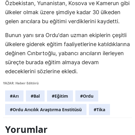
Özbekistan, Yunanistan, Kosova ve Kamerun gibi
Malatya
ülkeler olmak üzere şimdiye kadar 30 ülkeden
gelen arıcılara bu eğitimi verdiklerini kaydetti.
Manisa
Kahramanmaraş
Bunun yanı sıra Ordu'dan uzman ekiplerin çeşitli
ülkelere giderek eğitim faaliyetlerine katıldıklarına
Mardin
değinen Cınbırtoğlu, yabancı arıcıların ilerleyen
Muğla
süreçte burada eğitim almaya devam
Muş
edeceklerini sözlerine ekledi.
Nevşehir
YAZAR: Haber Editörü
Niğde
#Arı
#Bal
#Eğitim
#Ordu
Ordu
#Ordu Arıcılık Araştırma Enstitüsü
#Tika
Rize
Yorumlar
Sakarya