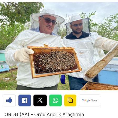
Bilecik
Bingöl
Bitlis
Bolu
Burdur
Bursa
Çanakkale
Çankırı
Çorum
Denizli
Diyarbakır
ORDU (AA) - Ordu Arıcılık Araştırma