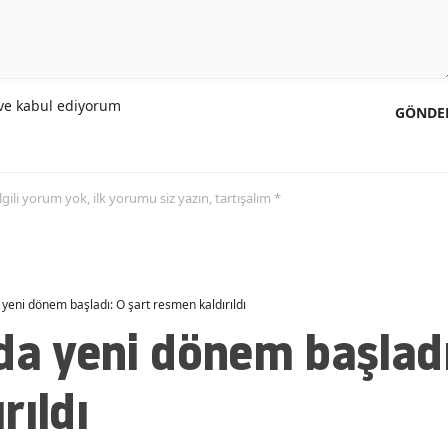
Malatya
Manisa
e kabul ediyorum
GÖNDE
Kahramanmaraş
Mardin
Muğla
 ilgili yorum yok, ilk yorumu siz yazın, tartışalım *
Muş
Nevşehir
 yeni dönem başladı: O şart resmen kaldırıldı
Niğde
da yeni dönem başladı
Ordu
rıldı
Rize
Sakarya