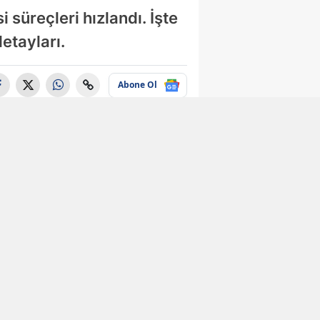
 süreçleri hızlandı. İşte
etayları.
Abone Ol
Ekonomi
Tarihi kaçıranlar
düşük maaş alacak
Ekonomi