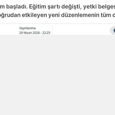
 başladı. Eğitim şartı değişti, yetki belgesi
Samsun
 doğrudan etkileyen yeni düzenlemenin tüm d
Siirt
Yayınlanma
Sinop
29 Nisan 2026 - 22:25
Sivas
Tekirdağ
Tokat
Trabzon
Tunceli
Şanlıurfa
Uşak
Van