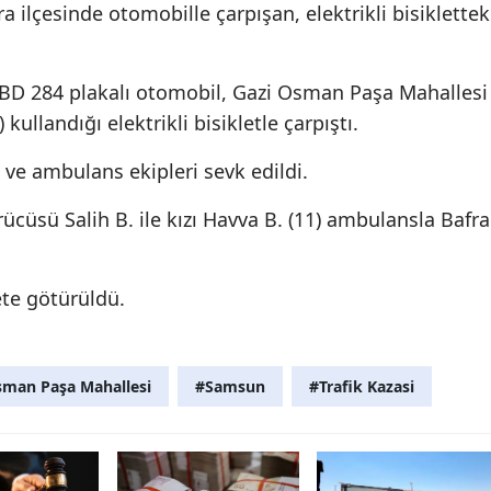
ilçesinde otomobille çarpışan, elektrikli bisiklettek
Edirne
Elazığ
 BD 284 plakalı otomobil, Gazi Osman Paşa Mahallesi
Erzincan
kullandığı elektrikli bisikletle çarpıştı.
Erzurum
 ve ambulans ekipleri sevk edildi.
Eskişehir
ürücüsü Salih B. ile kızı Havva B. (11) ambulansla Bafra
Gaziantep
te götürüldü.
Giresun
Gümüşhane
sman Paşa Mahallesi
#Samsun
#Trafik Kazasi
Hakkari
Hatay
Isparta