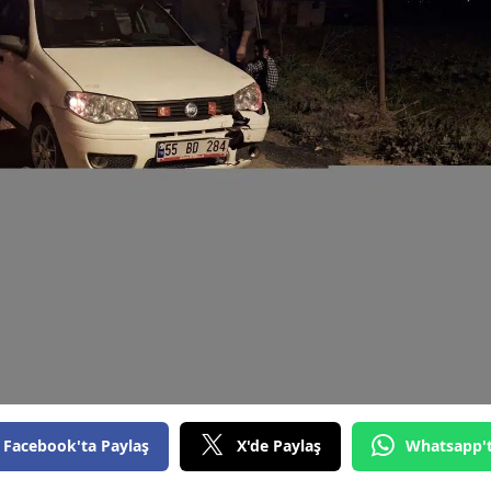
Bilecik
Bingöl
Bitlis
Bolu
Burdur
Bursa
Çanakkale
Çankırı
Çorum
Denizli
Facebook'ta Paylaş
X'de Paylaş
Whatsapp'
Diyarbakır