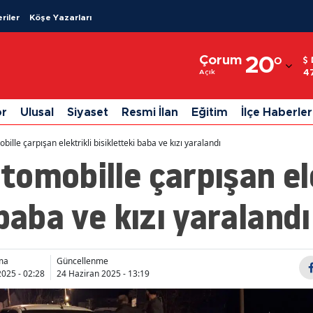
riler
Köşe Yazarları
Adana
Çorum
20
°
Adıyaman
4
Açık
Afyonkarahisar
or
Ulusal
Siyaset
Resmi İlan
Eğitim
İlçe Haberler
Ağrı
lle çarpışan elektrikli bisikletteki baba ve kızı yaralandı
Amasya
omobille çarpışan ele
Ankara
 baba ve kızı yaralandı
Antalya
Artvin
ma
Güncellenme
Aydın
2025 - 02:28
24 Haziran 2025 - 13:19
Balıkesir