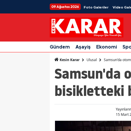
09 Ağustos 2026
Foto Galeriler
Video Gale
Gündem
Aşayiş
Ekonomi
Sp
Ulusal
Samsun'da otomobi
Kesin Karar
Samsun'da ot
bisikletteki
Yayınlan
15 Mart 