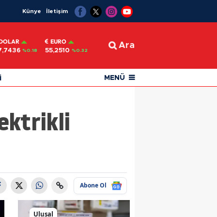
Künye
İletişim
DOLAR
EURO
Ara
7,7436
55,2510
%0.18
%0.32
i
MENÜ
ktrikli
Abone Ol
Ulusal