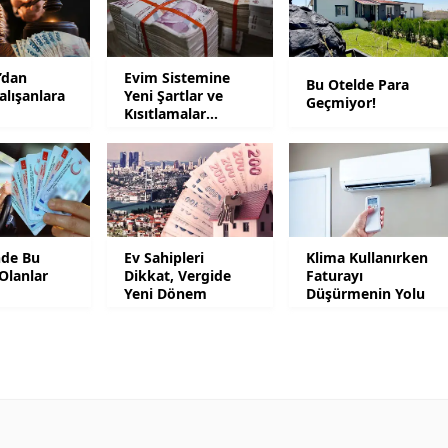
Mersin
İstanbul
’dan
Evim Sistemine
Bu Otelde Para
alışanlara
Yeni Şartlar ve
Geçmiyor!
İzmir
Kısıtlamalar
Geliyor
Kars
Kastamonu
Kayseri
nde Bu
Ev Sahipleri
Klima Kullanırken
Kırklareli
Olanlar
Dikkat, Vergide
Faturayı
Yeni Dönem
Düşürmenin Yolu
Kırşehir
Kocaeli
Konya
Kütahya