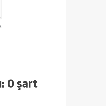
R
: O şart