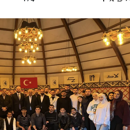
Malatya
Manisa
Kahramanmaraş
Mardin
Muğla
Muş
Nevşehir
Niğde
Ordu
Rize
Sakarya