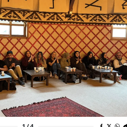
Mersin
İstanbul
İzmir
Kars
Kastamonu
Kayseri
Kırklareli
Kırşehir
Kocaeli
Konya
Kütahya
4
1 /