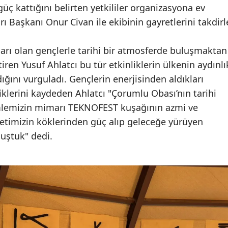
üç kattığını belirten yetkililer organizasyona ev
Edirne
arı Başkanı Onur Civan ile ekibinin gayretlerini takdirl
Elazığ
arı olan gençlerle tarihi bir atmosferde buluşmaktan
Erzincan
en Yusuf Ahlatcı bu tür etkinliklerin ülkenin aydınlı
Erzurum
ığını vurguladı. Gençlerin enerjisinden aldıkları
klerini kaydeden Ahlatcı "Çorumlu Obası’nın tarihi
Eskişehir
mlemizin mimarı TEKNOFEST kuşağının azmi ve
Gaziantep
timizin köklerinden güç alıp geleceğe yürüyen
nuştuk" dedi.
Giresun
Gümüşhane
Hakkari
Hatay
Isparta