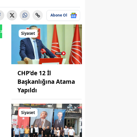
Abone Ol
tan Gönder
Siyaset
CHP’de 12 İl
Başkanlığına Atama
Yapıldı
Siyaset