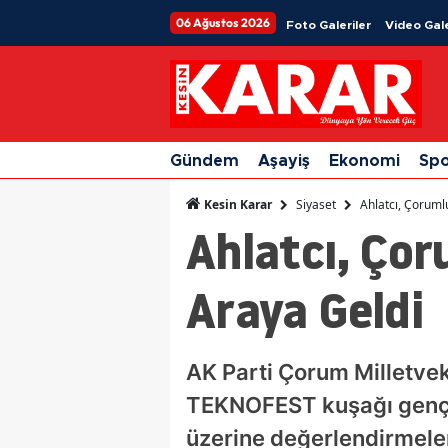
06 Ağustos 2026
Foto Galeriler
Video Gale
Gündem
Aşayiş
Ekonomi
Sp
Siyaset
Ahlatcı, Çoruml
Kesin Karar
Ahlatcı, Çor
Araya Geldi
AK Parti Çorum Milletvek
TEKNOFEST kuşağı gençler
üzerine değerlendirmele