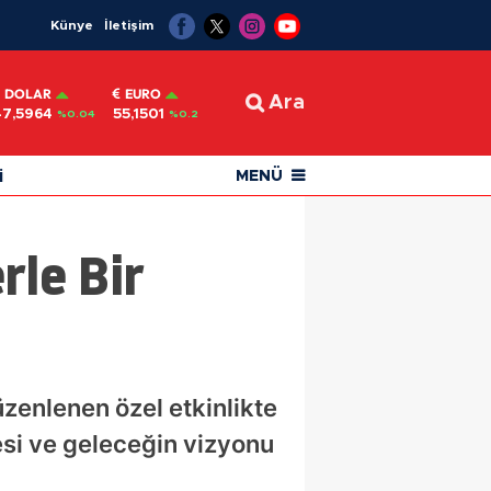
Künye
İletişim
DOLAR
EURO
Ara
47,5964
55,1501
%0.04
%0.2
i
MENÜ
rle Bir
zenlenen özel etkinlikte
esi ve geleceğin vizyonu