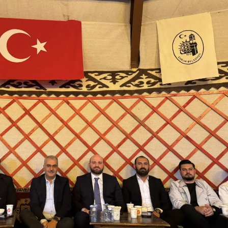
Yalova
Karabük
Kilis
Osmaniye
Düzce