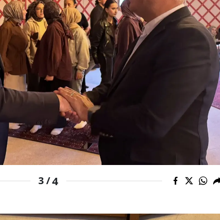
Yozgat
Zonguldak
Aksaray
Bayburt
Karaman
Kırıkkale
Batman
Şırnak
4
3 /
Bartın
Ardahan
Iğdır