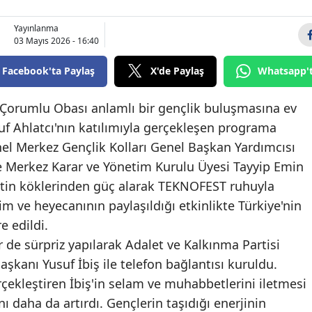
Bilecik
Yayınlanma
03 Mayıs 2026 - 16:40
Bingöl
Facebook'ta Paylaş
X'de Paylaş
Whatsapp'
Bitlis
Bolu
 Çorumlu Obası anlamlı bir gençlik buluşmasına ev
usuf Ahlatcı'nın katılımıyla gerçekleşen programa
Burdur
nel Merkez Gençlik Kolları Genel Başkan Yardımcısı
Bursa
Merkez Karar ve Yönetim Kurulu Üyesi Tayyip Emin
yetin köklerinden güç alarak TEKNOFEST ruhuyla
Çanakkale
m ve heyecanının paylaşıldığı etkinlikte Türkiye'nin
Çankırı
e edildi.
 de sürpriz yapılarak Adalet ve Kalkınma Partisi
Çorum
şkanı Yusuf İbiş ile telefon bağlantısı kuruldu.
Denizli
rçekleştiren İbiş'in selam ve muhabbetlerini iletmesi
Diyarbakır
nı daha da artırdı. Gençlerin taşıdığı enerjinin