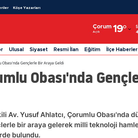
riler
Köşe Yazarları
Adana
Çorum
19
°
Adıyaman
Açık
Afyonkarahisar
or
Ulusal
Siyaset
Resmi İlan
Eğitim
İlçe Haberler
Ağrı
u Obası'nda Gençlerle Bir Araya Geldi
Amasya
umlu Obası'nda Gençle
Ankara
Antalya
Artvin
ili Av. Yusuf Ahlatcı, Çorumlu Obası'nda dü
Aydın
le bir araya gelerek milli teknoloji haml
Balıkesir
rde bulundu.