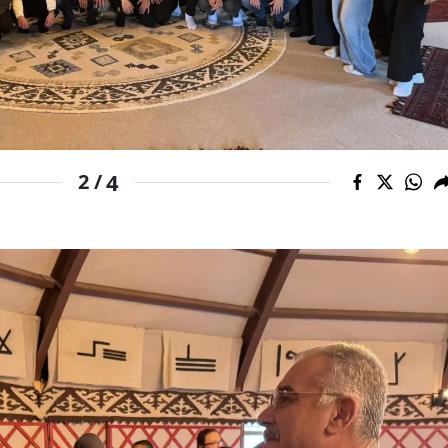
Samsun
Siirt
Sinop
Sivas
4
2 /
Tekirdağ
Tokat
Trabzon
Tunceli
Şanlıurfa
Uşak
Van