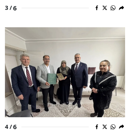
6
3 /
Yozgat
Zonguldak
Aksaray
Bayburt
Karaman
Kırıkkale
Batman
Şırnak
Bartın
Ardahan
6
4 /
Iğdır