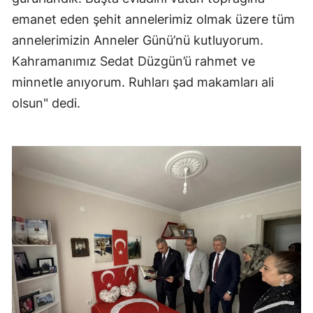
emanet eden şehit annelerimiz olmak üzere tüm
Mersin
annelerimizin Anneler Günü’nü kutluyorum.
İstanbul
Kahramanımız Sedat Düzgün’ü rahmet ve
İzmir
minnetle anıyorum. Ruhları şad makamları ali
olsun" dedi.
Kars
Kastamonu
Kayseri
Kırklareli
Kırşehir
Kocaeli
Konya
Kütahya