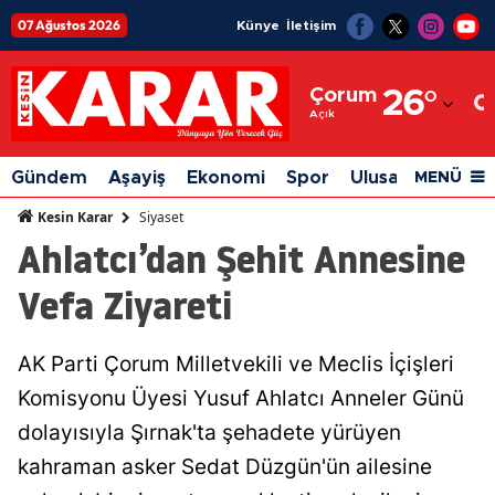
07 Ağustos 2026
Künye
İletişim
Adana
Çorum
26
°
Adıyaman
Açık
Afyonkarahisar
Gündem
Aşayiş
Ekonomi
Spor
Ulusal
Siyaset
MENÜ
Ağrı
Siyaset
Kesin Karar
Ahlatcı’dan Şehit Annesine
Amasya
Vefa Ziyareti
Ankara
Antalya
AK Parti Çorum Milletvekili ve Meclis İçişleri
Artvin
Komisyonu Üyesi Yusuf Ahlatcı Anneler Günü
Aydın
dolayısıyla Şırnak'ta şehadete yürüyen
kahraman asker Sedat Düzgün'ün ailesine
Balıkesir