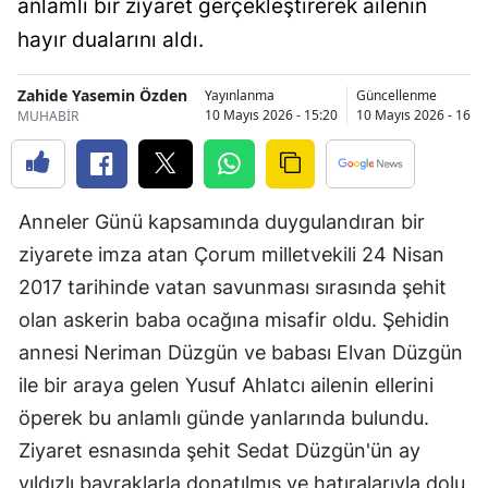
anlamlı bir ziyaret gerçekleştirerek ailenin
Bilecik
hayır dualarını aldı.
Bingöl
Zahide Yasemin Özden
Yayınlanma
Güncellenme
Bitlis
10 Mayıs 2026 - 15:20
10 Mayıs 2026 - 16:1
MUHABİR
Bolu
Burdur
Anneler Günü kapsamında duygulandıran bir
Bursa
ziyarete imza atan Çorum milletvekili 24 Nisan
2017 tarihinde vatan savunması sırasında şehit
Çanakkale
olan askerin baba ocağına misafir oldu. Şehidin
Çankırı
annesi Neriman Düzgün ve babası Elvan Düzgün
Çorum
ile bir araya gelen Yusuf Ahlatcı ailenin ellerini
öperek bu anlamlı günde yanlarında bulundu.
Denizli
Ziyaret esnasında şehit Sedat Düzgün'ün ay
Diyarbakır
yıldızlı bayraklarla donatılmış ve hatıralarıyla dolu