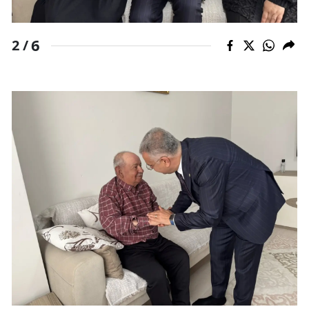
Samsun
6
2 /
Siirt
Sinop
Sivas
Tekirdağ
Tokat
Trabzon
Tunceli
Şanlıurfa
Uşak
Van