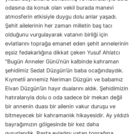
Edirne
odasına da konuk olan vekil burada manevi
atmosferin etkisiyle duygu dolu anlar yaşadı.
Elazığ
Şehit ailelerinin her zaman milletin baş tacı
Erzincan
olduğunu vurgulayarak vatanın birliği için
evlatlarını toprağa emanet eden şehit annelerinin
Erzurum
eşsiz fedakarlığına dikkat çeken Yusuf Ahlatcı
Eskişehir
"Bugün Anneler Günü’nün kalbinde kahraman
Gaziantep
şehidimiz Sedat Düzgün’ün baba ocağındaydık.
Kıymetli annemiz Neriman Düzgün ve babamız
Giresun
Elvan Düzgün’ün hayır dualarını aldık. Şehidimizin
Gümüşhane
hatıralarıyla dolu o oda sadece bir mekan değil
Hakkari
bir annenin duası bir ailenin vakur duruşu ve
bitmeyecek bir kahramanlık hikayesidir. Ay yıldızlı
Hatay
bayrağımızın gölgesinde bir kez daha
Isparta
gururlandık. Başta evladını vatan toprağına