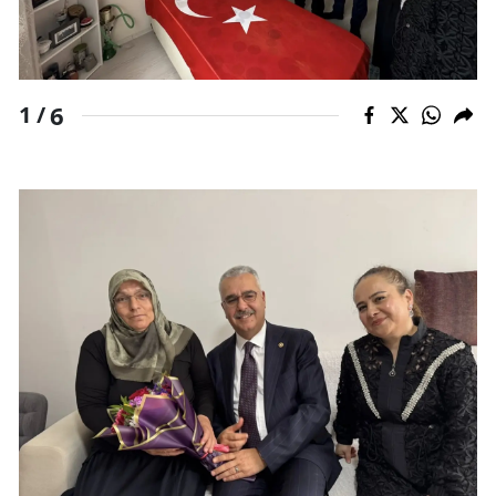
Malatya
Manisa
6
1 /
Kahramanmaraş
Mardin
Muğla
Muş
Nevşehir
Niğde
Ordu
Rize
Sakarya