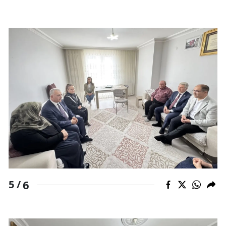
Yalova
Karabük
Kilis
Osmaniye
Düzce
6
5 /