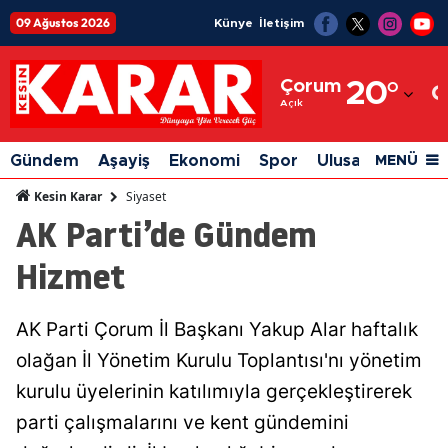
09 Ağustos 2026
Künye
İletişim
Adana
Çorum
20
°
Adıyaman
Açık
Afyonkarahisar
Gündem
Aşayiş
Ekonomi
Spor
Ulusal
Siyaset
MENÜ
Ağrı
Siyaset
Kesin Karar
AK Parti’de Gündem
Amasya
Hizmet
Ankara
Antalya
AK Parti Çorum İl Başkanı Yakup Alar haftalık
Artvin
olağan İl Yönetim Kurulu Toplantısı'nı yönetim
Aydın
kurulu üyelerinin katılımıyla gerçekleştirerek
parti çalışmalarını ve kent gündemini
Balıkesir