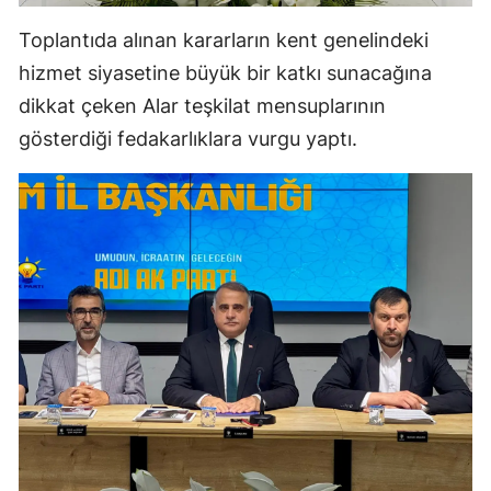
Samsun
Toplantıda alınan kararların kent genelindeki
hizmet siyasetine büyük bir katkı sunacağına
Siirt
dikkat çeken Alar teşkilat mensuplarının
Sinop
gösterdiği fedakarlıklara vurgu yaptı.
Sivas
Tekirdağ
Tokat
Trabzon
Tunceli
Şanlıurfa
Uşak
Van