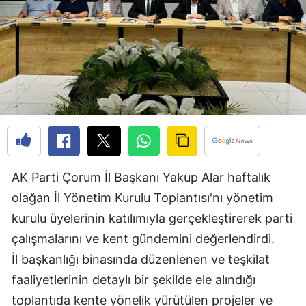
Edirne
Elazığ
Erzincan
Erzurum
Eskişehir
Gaziantep
AK Parti Çorum İl Başkanı Yakup Alar haftalık
Giresun
olağan İl Yönetim Kurulu Toplantısı'nı yönetim
Gümüşhane
kurulu üyelerinin katılımıyla gerçekleştirerek parti
çalışmalarını ve kent gündemini değerlendirdi.
Hakkari
İl başkanlığı binasında düzenlenen ve teşkilat
Hatay
faaliyetlerinin detaylı bir şekilde ele alındığı
Isparta
toplantıda kente yönelik yürütülen projeler ve