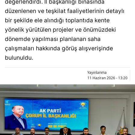
değerlendirdi. İl başkanlığı binasında
Bilecik
düzenlenen ve teşkilat faaliyetlerinin detaylı
Bingöl
bir şekilde ele alındığı toplantıda kente
yönelik yürütülen projeler ve önümüzdeki
Bitlis
dönemde yapılması planlanan saha
Bolu
çalışmaları hakkında görüş alışverişinde
Burdur
bulunuldu.
Bursa
Yayınlanma
11 Haziran 2026 - 13:20
Çanakkale
Çankırı
Çorum
Denizli
Diyarbakır