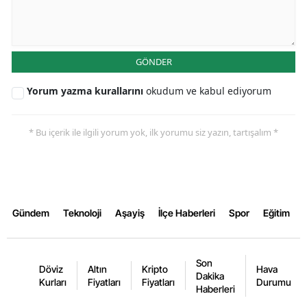
Yalova
Karabük
GÖNDER
Kilis
Yorum yazma kurallarını
okudum ve kabul ediyorum
Osmaniye
* Bu içerik ile ilgili yorum yok, ilk yorumu siz yazın, tartışalım *
Düzce
Gündem
Teknoloji
Aşayiş
İlçe Haberleri
Spor
Eğitim
Son
Döviz
Altın
Kripto
Hava
Dakika
Kurları
Fiyatları
Fiyatları
Durumu
Haberleri