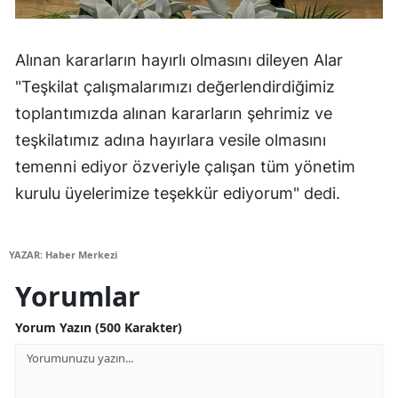
Yozgat
Alınan kararların hayırlı olmasını dileyen Alar
Zonguldak
"Teşkilat çalışmalarımızı değerlendirdiğimiz
Aksaray
toplantımızda alınan kararların şehrimiz ve
teşkilatımız adına hayırlara vesile olmasını
Bayburt
temenni ediyor özveriyle çalışan tüm yönetim
Karaman
kurulu üyelerimize teşekkür ediyorum" dedi.
Kırıkkale
Batman
YAZAR: Haber Merkezi
Yorumlar
Şırnak
Bartın
Yorum Yazın (500 Karakter)
Ardahan
Iğdır