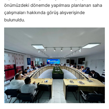
önümüzdeki dönemde yapılması planlanan saha
Mersin
çalışmaları hakkında görüş alışverişinde
İstanbul
bulunuldu.
İzmir
Kars
Kastamonu
Kayseri
Kırklareli
Kırşehir
Kocaeli
Konya
Kütahya