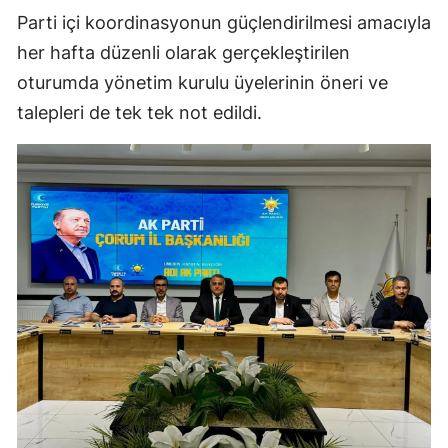
Parti içi koordinasyonun güçlendirilmesi amacıyla
Malatya
her hafta düzenli olarak gerçekleştirilen
Manisa
oturumda yönetim kurulu üyelerinin öneri ve
talepleri de tek tek not edildi.
Kahramanmaraş
Mardin
Muğla
Muş
Nevşehir
Niğde
Ordu
Rize
Sakarya