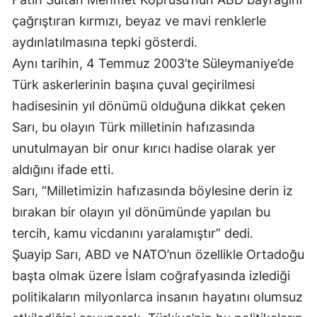
çağrıştıran kırmızı, beyaz ve mavi renklerle
Malatya
aydınlatılmasına tepki gösterdi.
Manisa
Aynı tarihin, 4 Temmuz 2003’te Süleymaniye’de
Kahramanmaraş
Türk askerlerinin başına çuval geçirilmesi
hadisesinin yıl dönümü olduğuna dikkat çeken
Mardin
Sarı, bu olayın Türk milletinin hafızasında
Muğla
unutulmayan bir onur kırıcı hadise olarak yer
Muş
aldığını ifade etti.
Sarı, “Milletimizin hafızasında böylesine derin iz
Nevşehir
bırakan bir olayın yıl dönümünde yapılan bu
Niğde
tercih, kamu vicdanını yaralamıştır” dedi.
Ordu
Şuayip Sarı, ABD ve NATO’nun özellikle Ortadoğu
başta olmak üzere İslam coğrafyasında izlediği
Rize
politikaların milyonlarca insanın hayatını olumsuz
Sakarya