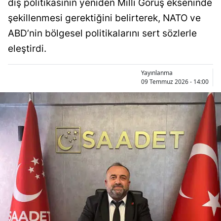
dış politikasının yeniden Milli Görüş ekseninde
Bilecik
şekillenmesi gerektiğini belirterek, NATO ve
Bingöl
ABD’nin bölgesel politikalarını sert sözlerle
eleştirdi.
Bitlis
Bolu
Yayınlanma
09 Temmuz 2026 - 14:00
Burdur
Bursa
Çanakkale
Çankırı
Çorum
Denizli
Diyarbakır