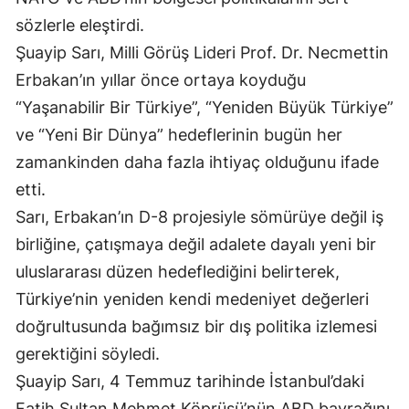
sözlerle eleştirdi.
Mersin
Şuayip Sarı, Milli Görüş Lideri Prof. Dr. Necmettin
İstanbul
Erbakan’ın yıllar önce ortaya koyduğu
İzmir
“Yaşanabilir Bir Türkiye”, “Yeniden Büyük Türkiye”
ve “Yeni Bir Dünya” hedeflerinin bugün her
Kars
zamankinden daha fazla ihtiyaç olduğunu ifade
Kastamonu
etti.
Kayseri
Sarı, Erbakan’ın D-8 projesiyle sömürüye değil iş
birliğine, çatışmaya değil adalete dayalı yeni bir
Kırklareli
uluslararası düzen hedeflediğini belirterek,
Kırşehir
Türkiye’nin yeniden kendi medeniyet değerleri
Kocaeli
doğrultusunda bağımsız bir dış politika izlemesi
gerektiğini söyledi.
Konya
Şuayip Sarı, 4 Temmuz tarihinde İstanbul’daki
Kütahya
Fatih Sultan Mehmet Köprüsü’nün ABD bayrağını