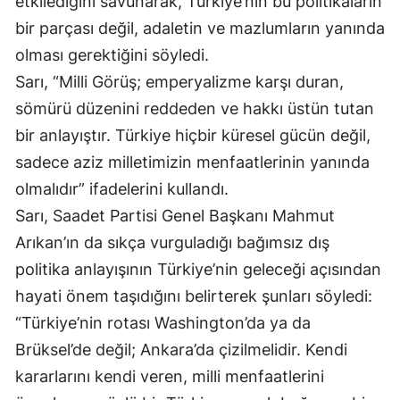
etkilediğini savunarak, Türkiye’nin bu politikaların
bir parçası değil, adaletin ve mazlumların yanında
Samsun
olması gerektiğini söyledi.
Siirt
Sarı, “Milli Görüş; emperyalizme karşı duran,
Sinop
sömürü düzenini reddeden ve hakkı üstün tutan
bir anlayıştır. Türkiye hiçbir küresel gücün değil,
Sivas
sadece aziz milletimizin menfaatlerinin yanında
Tekirdağ
olmalıdır” ifadelerini kullandı.
Tokat
Sarı, Saadet Partisi Genel Başkanı Mahmut
Arıkan’ın da sıkça vurguladığı bağımsız dış
Trabzon
politika anlayışının Türkiye’nin geleceği açısından
Tunceli
hayati önem taşıdığını belirterek şunları söyledi:
“Türkiye’nin rotası Washington’da ya da
Şanlıurfa
Brüksel’de değil; Ankara’da çizilmelidir. Kendi
Uşak
kararlarını kendi veren, milli menfaatlerini
Van