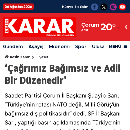
06 Ağustos 2026
Künye
İletişim
Adana
Çorum
20
°
Adıyaman
Açık
Afyonkarahisar
Gündem
Aşayiş
Ekonomi
Spor
Ulusal
Siyaset
MENÜ
Ağrı
Siyaset
Kesin Karar
‘Çağrımız Bağımsız ve Adil
Amasya
Bir Düzenedir’
Ankara
Antalya
Saadet Partisi Çorum İl Başkanı Şuayip Sarı,
Artvin
“Türkiye’nin rotası NATO değil, Milli Görüş’ün
Aydın
bağımsız dış politikasıdır” dedi. SP İl Başkanı
Sarı, yaptığı basın açıklamasında Türkiye’nin
Balıkesir