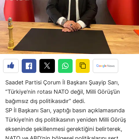
Edirne
Elazığ
Erzincan
Erzurum
Eskişehir
Gaziantep
Saadet Partisi Çorum İl Başkanı Şuayip Sarı,
Giresun
“Türkiye’nin rotası NATO değil, Milli Görüş’ün
Gümüşhane
bağımsız dış politikasıdır” dedi.
Hakkari
SP İl Başkanı Sarı, yaptığı basın açıklamasında
Türkiye’nin dış politikasının yeniden Milli Görüş
Hatay
ekseninde şekillenmesi gerektiğini belirterek,
Isparta
NATO ve ABD’nin bölgesel politikalarını sert