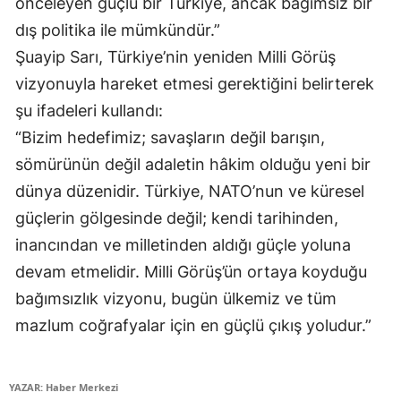
önceleyen güçlü bir Türkiye, ancak bağımsız bir
dış politika ile mümkündür.”
Yozgat
Şuayip Sarı, Türkiye’nin yeniden Milli Görüş
Zonguldak
vizyonuyla hareket etmesi gerektiğini belirterek
Aksaray
şu ifadeleri kullandı:
“Bizim hedefimiz; savaşların değil barışın,
Bayburt
sömürünün değil adaletin hâkim olduğu yeni bir
Karaman
dünya düzenidir. Türkiye, NATO’nun ve küresel
Kırıkkale
güçlerin gölgesinde değil; kendi tarihinden,
inancından ve milletinden aldığı güçle yoluna
Batman
devam etmelidir. Milli Görüş’ün ortaya koyduğu
Şırnak
bağımsızlık vizyonu, bugün ülkemiz ve tüm
mazlum coğrafyalar için en güçlü çıkış yoludur.”
Bartın
Ardahan
YAZAR: Haber Merkezi
Iğdır