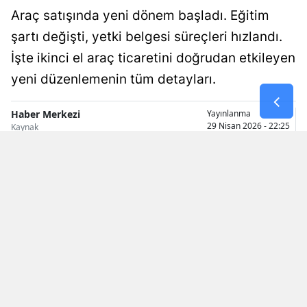
Araç satışında yeni dönem başladı. Eğitim
Malatya
şartı değişti, yetki belgesi süreçleri hızlandı.
Manisa
İşte ikinci el araç ticaretini doğrudan etkileyen
Kahramanmaraş
yeni düzenlemenin tüm detayları.
Mardin
Haber Merkezi
Yayınlanma
29 Nisan 2026 - 22:25
Kaynak
Muğla
Muş
Nevşehir
Niğde
Ordu
Rize
Sakarya