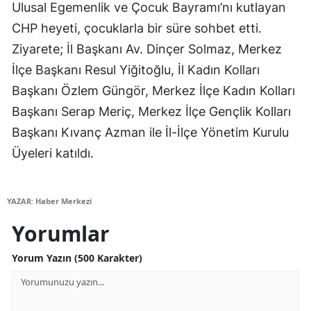
Ulusal Egemenlik ve Çocuk Bayramı’nı kutlayan
Edirne
CHP heyeti, çocuklarla bir süre sohbet etti.
Elazığ
Ziyarete; İl Başkanı Av. Dinçer Solmaz, Merkez
İlçe Başkanı Resul Yiğitoğlu, İl Kadın Kolları
Erzincan
Başkanı Özlem Güngör, Merkez İlçe Kadın Kolları
Erzurum
Başkanı Serap Meriç, Merkez İlçe Gençlik Kolları
Eskişehir
Başkanı Kıvanç Azman ile İl-İlçe Yönetim Kurulu
Üyeleri katıldı.
Gaziantep
Giresun
YAZAR: Haber Merkezi
Gümüşhane
Yorumlar
Hakkari
Yorum Yazın (500 Karakter)
Hatay
Isparta