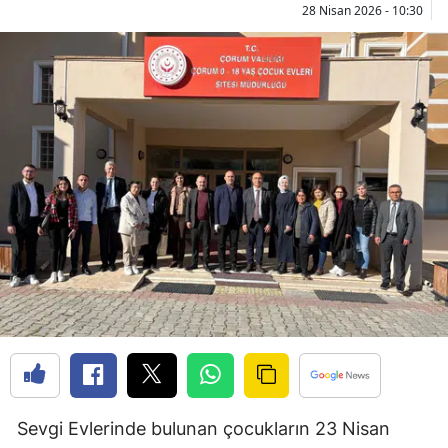
28 Nisan 2026 - 10:30
Bilecik
Bingöl
Bitlis
Bolu
Burdur
Bursa
Çanakkale
Çankırı
Çorum
Denizli
Sevgi Evlerinde bulunan çocukların 23 Nisan
Diyarbakır