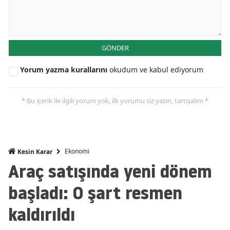
Mersin
İstanbul
GÖNDER
İzmir
Yorum yazma kurallarını
okudum ve kabul ediyorum
Kars
Kastamonu
* Bu içerik ile ilgili yorum yok, ilk yorumu siz yazın, tartışalım *
Kayseri
Kırklareli
Ekonomi
Kesin Karar
Kırşehir
Araç satışında yeni dönem
Kocaeli
başladı: O şart resmen
Konya
kaldırıldı
Kütahya