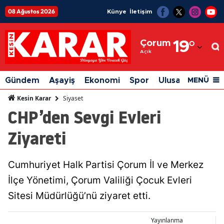
08 Ağustos 2026
Künye
İletişim
Adana
Çorum
19
°
Adıyaman
Açık
Afyonkarahisar
Gündem
Aşayiş
Ekonomi
Spor
Ulusal
Siyaset
MENÜ
Ağrı
Siyaset
Kesin Karar
CHP’den Sevgi Evleri
Amasya
Ziyareti
Ankara
Antalya
Cumhuriyet Halk Partisi Çorum İl ve Merkez
Artvin
İlçe Yönetimi, Çorum Valiliği Çocuk Evleri
Aydın
Sitesi Müdürlüğü’nü ziyaret etti.
Balıkesir
Yayınlanma