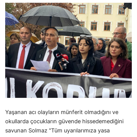
Yozgat
Zonguldak
Aksaray
Bayburt
Karaman
Kırıkkale
Batman
Şırnak
Bartın
Yaşanan acı olayların münferit olmadığını ve
okullarda çocukların güvende hissedemediğini
Ardahan
savunan Solmaz "Tüm uyarılarımıza yasa
Iğdır