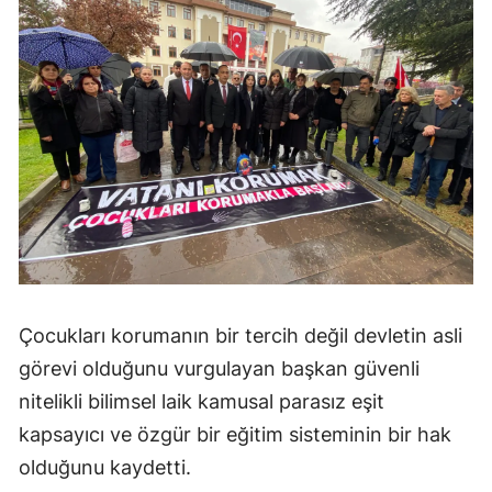
Samsun
Siirt
Sinop
Sivas
Tekirdağ
Tokat
Trabzon
Çocukları korumanın bir tercih değil devletin asli
Tunceli
görevi olduğunu vurgulayan başkan güvenli
Şanlıurfa
nitelikli bilimsel laik kamusal parasız eşit
kapsayıcı ve özgür bir eğitim sisteminin bir hak
Uşak
olduğunu kaydetti.
Van