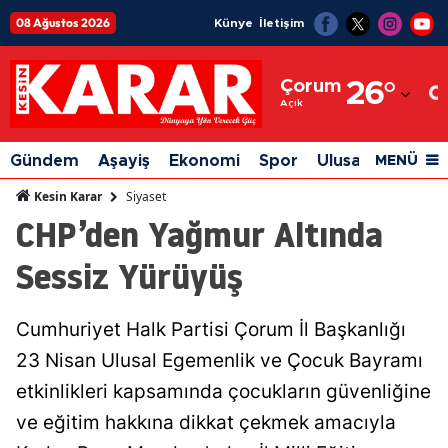
08 Ağustos 2026
Künye
İletişim
Adana
Çorum
26
°
Adıyaman
Açık
Afyonkarahisar
Gündem
Aşayiş
Ekonomi
Spor
Ulusal
Siyaset
MENÜ
Ağrı
Siyaset
Kesin Karar
CHP’den Yağmur Altında
Amasya
Sessiz Yürüyüş
Ankara
Antalya
Cumhuriyet Halk Partisi Çorum İl Başkanlığı
Artvin
23 Nisan Ulusal Egemenlik ve Çocuk Bayramı
Aydın
etkinlikleri kapsamında çocukların güvenliğine
ve eğitim hakkına dikkat çekmek amacıyla
Balıkesir