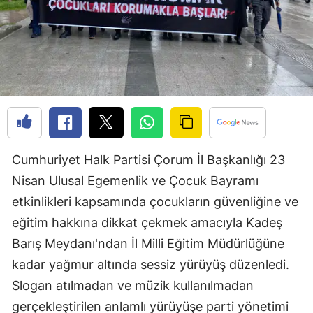
Edirne
Elazığ
Erzincan
Erzurum
Eskişehir
Cumhuriyet Halk Partisi Çorum İl Başkanlığı 23
Gaziantep
Nisan Ulusal Egemenlik ve Çocuk Bayramı
Giresun
etkinlikleri kapsamında çocukların güvenliğine ve
Gümüşhane
eğitim hakkına dikkat çekmek amacıyla Kadeş
Barış Meydanı'ndan İl Milli Eğitim Müdürlüğüne
Hakkari
kadar yağmur altında sessiz yürüyüş düzenledi.
Hatay
Slogan atılmadan ve müzik kullanılmadan
Isparta
gerçekleştirilen anlamlı yürüyüşe parti yönetimi