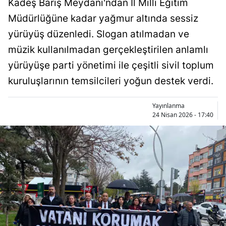
Kadeş Barış Meydanı'ndan İl Milli Eğitim
Bilecik
Müdürlüğüne kadar yağmur altında sessiz
Bingöl
yürüyüş düzenledi. Slogan atılmadan ve
müzik kullanılmadan gerçekleştirilen anlamlı
Bitlis
yürüyüşe parti yönetimi ile çeşitli sivil toplum
Bolu
kuruluşlarının temsilcileri yoğun destek verdi.
Burdur
Yayınlanma
Bursa
24 Nisan 2026 - 17:40
Çanakkale
Çankırı
Çorum
Denizli
Diyarbakır