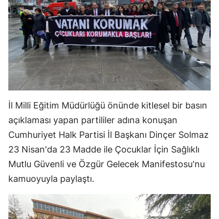
Malatya
Manisa
Kahramanmaraş
Mardin
Muğla
İl Milli Eğitim Müdürlüğü önünde kitlesel bir basın
Muş
açıklaması yapan partililer adına konuşan
Cumhuriyet Halk Partisi İl Başkanı Dinçer Solmaz
Nevşehir
23 Nisan'da 23 Madde ile Çocuklar İçin Sağlıklı
Niğde
Mutlu Güvenli ve Özgür Gelecek Manifestosu'nu
Ordu
kamuoyuyla paylaştı.
Rize
Sakarya