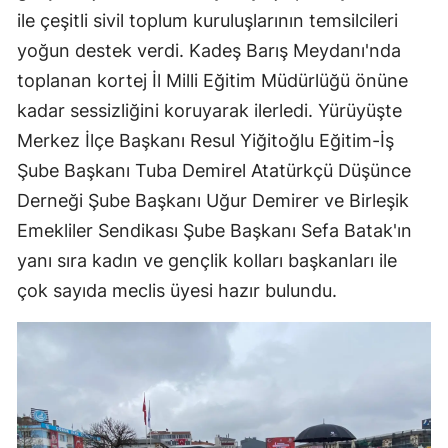
ile çeşitli sivil toplum kuruluşlarının temsilcileri
Mersin
yoğun destek verdi. Kadeş Barış Meydanı'nda
İstanbul
toplanan kortej İl Milli Eğitim Müdürlüğü önüne
İzmir
kadar sessizliğini koruyarak ilerledi. Yürüyüşte
Merkez İlçe Başkanı Resul Yiğitoğlu Eğitim-İş
Kars
Şube Başkanı Tuba Demirel Atatürkçü Düşünce
Kastamonu
Derneği Şube Başkanı Uğur Demirer ve Birleşik
Emekliler Sendikası Şube Başkanı Sefa Batak'ın
Kayseri
yanı sıra kadın ve gençlik kolları başkanları ile
Kırklareli
çok sayıda meclis üyesi hazır bulundu.
Kırşehir
Kocaeli
Konya
Kütahya