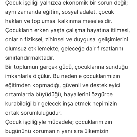
Çocuk işçiliği yalnızca ekonomik bir sorun değil;
Malatya
aynı zamanda eğitim, sosyal adalet, çocuk
hakları ve toplumsal kalkınma meselesidir.
Manisa
Çocukların erken yaşta çalışma hayatına itilmesi,
Kahramanmaraş
onların fiziksel, zihinsel ve duygusal gelişimlerini
Mardin
olumsuz etkilemekte; geleceğe dair fırsatlarını
sınırlandırmaktadır.
Muğla
Bir toplumun gerçek gücü, çocuklarına sunduğu
Muş
imkanlarla ölçülür. Bu nedenle çocuklarımızın
Nevşehir
eğitimden kopmadığı, güvenli ve destekleyici
ortamlarda büyüdüğü, hayallerini özgürce
Niğde
kurabildiği bir gelecek inşa etmek hepimizin
Ordu
ortak sorumluluğudur.
Çocuk işçiliğiyle mücadele; çocuklarımızın
Rize
bugününü korumanın yanı sıra ülkemizin
Sakarya