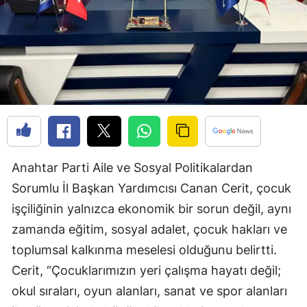
Edirne
Elazığ
Erzincan
Erzurum
Eskişehir
Gaziantep
Anahtar Parti Aile ve Sosyal Politikalardan
Giresun
Sorumlu İl Başkan Yardımcısı Canan Cerit, çocuk
işçiliğinin yalnızca ekonomik bir sorun değil, aynı
Gümüşhane
zamanda eğitim, sosyal adalet, çocuk hakları ve
Hakkari
toplumsal kalkınma meselesi olduğunu belirtti.
Hatay
Cerit, “Çocuklarımızın yeri çalışma hayatı değil;
okul sıraları, oyun alanları, sanat ve spor alanları
Isparta