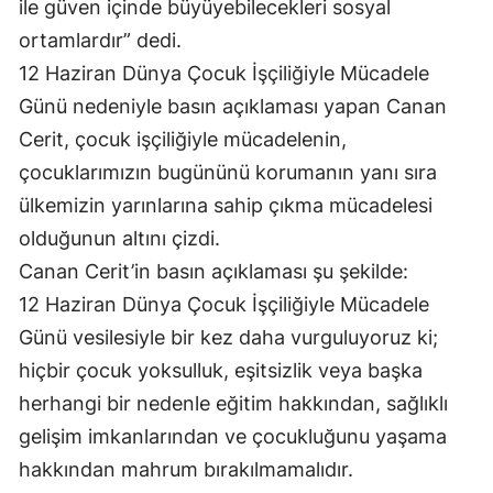
ile güven içinde büyüyebilecekleri sosyal
Mersin
ortamlardır” dedi.
12 Haziran Dünya Çocuk İşçiliğiyle Mücadele
İstanbul
Günü nedeniyle basın açıklaması yapan Canan
İzmir
Cerit, çocuk işçiliğiyle mücadelenin,
Kars
çocuklarımızın bugününü korumanın yanı sıra
ülkemizin yarınlarına sahip çıkma mücadelesi
Kastamonu
olduğunun altını çizdi.
Kayseri
Canan Cerit’in basın açıklaması şu şekilde:
Kırklareli
12 Haziran Dünya Çocuk İşçiliğiyle Mücadele
Günü vesilesiyle bir kez daha vurguluyoruz ki;
Kırşehir
hiçbir çocuk yoksulluk, eşitsizlik veya başka
Kocaeli
herhangi bir nedenle eğitim hakkından, sağlıklı
gelişim imkanlarından ve çocukluğunu yaşama
Konya
hakkından mahrum bırakılmamalıdır.
Kütahya