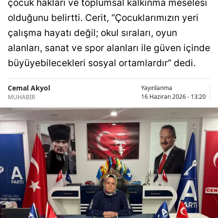
çocuk hakları ve toplumsal kalkınma meselesi
Bilecik
olduğunu belirtti. Cerit, “Çocuklarımızın yeri
Bingöl
çalışma hayatı değil; okul sıraları, oyun
alanları, sanat ve spor alanları ile güven içinde
Bitlis
büyüyebilecekleri sosyal ortamlardır” dedi.
Bolu
Cemal Akyol
Yayınlanma
Burdur
16 Haziran 2026 - 13:20
MUHABİR
Bursa
Çanakkale
Çankırı
Çorum
Denizli
Diyarbakır