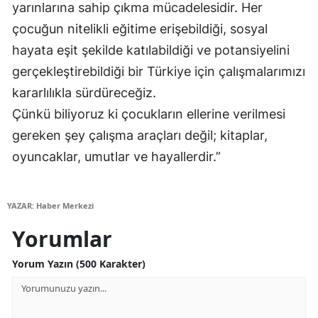
yarınlarına sahip çıkma mücadelesidir. Her
Samsun
çocuğun nitelikli eğitime erişebildiği, sosyal
hayata eşit şekilde katılabildiği ve potansiyelini
Siirt
gerçekleştirebildiği bir Türkiye için çalışmalarımızı
Sinop
kararlılıkla sürdüreceğiz.
Sivas
Çünkü biliyoruz ki çocukların ellerine verilmesi
gereken şey çalışma araçları değil; kitaplar,
Tekirdağ
oyuncaklar, umutlar ve hayallerdir.”
Tokat
Trabzon
YAZAR: Haber Merkezi
Tunceli
Yorumlar
Şanlıurfa
Yorum Yazın (500 Karakter)
Uşak
Van