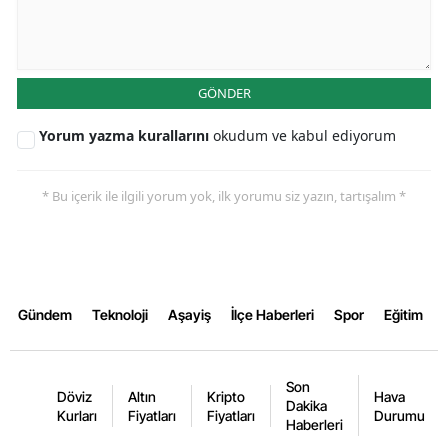
Yozgat
Zonguldak
GÖNDER
Aksaray
Yorum yazma kurallarını
okudum ve kabul ediyorum
Bayburt
* Bu içerik ile ilgili yorum yok, ilk yorumu siz yazın, tartışalım *
Karaman
Kırıkkale
Batman
Gündem
Teknoloji
Aşayiş
İlçe Haberleri
Spor
Eğitim
Şırnak
Bartın
Son
Döviz
Altın
Kripto
Hava
Ardahan
Dakika
Kurları
Fiyatları
Fiyatları
Durumu
Haberleri
Iğdır