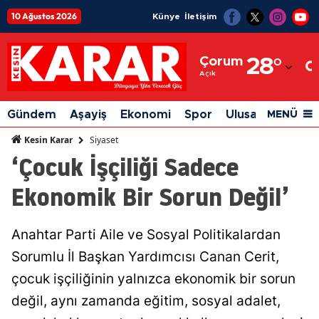
10 Ağustos 2026
Künye
İletişim
Adana
Çorum
28
°
Adıyaman
Açık
Afyonkarahisar
Gündem
Aşayiş
Ekonomi
Spor
Ulusal
Siyaset
MENÜ
Ağrı
Siyaset
Kesin Karar
‘Çocuk İşçiliği Sadece
Amasya
Ekonomik Bir Sorun Değil’
Ankara
Antalya
Anahtar Parti Aile ve Sosyal Politikalardan
Artvin
Sorumlu İl Başkan Yardımcısı Canan Cerit,
Aydın
çocuk işçiliğinin yalnızca ekonomik bir sorun
değil, aynı zamanda eğitim, sosyal adalet,
Balıkesir