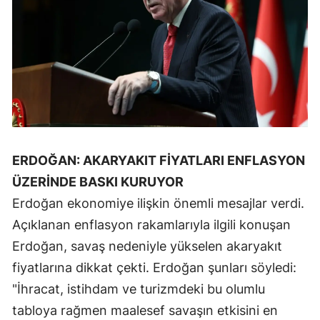
Malatya
Manisa
Kahramanmaraş
Mardin
Muğla
ERDOĞAN: AKARYAKIT FİYATLARI ENFLASYON
Muş
ÜZERİNDE BASKI KURUYOR
Nevşehir
Erdoğan ekonomiye ilişkin önemli mesajlar verdi.
Açıklanan enflasyon rakamlarıyla ilgili konuşan
Niğde
Erdoğan, savaş nedeniyle yükselen akaryakıt
Ordu
fiyatlarına dikkat çekti. Erdoğan şunları söyledi:
Rize
"İhracat, istihdam ve turizmdeki bu olumlu
tabloya rağmen maalesef savaşın etkisini en
Sakarya