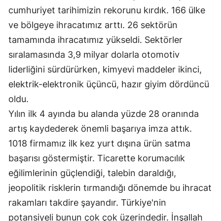
cumhuriyet tarihimizin rekorunu kırdık. 166 ülke
Yalova
ve bölgeye ihracatımız arttı. 26 sektörün
tamamında ihracatımız yükseldi. Sektörler
Karabük
sıralamasında 3,9 milyar dolarla otomotiv
Kilis
liderliğini sürdürürken, kimyevi maddeler ikinci,
Osmaniye
elektrik-elektronik üçüncü, hazır giyim dördüncü
oldu.
Düzce
Yılın ilk 4 ayında bu alanda yüzde 28 oranında
artış kaydederek önemli başarıya imza attık.
1018 firmamız ilk kez yurt dışına ürün satma
başarısı göstermiştir. Ticarette korumacılık
eğilimlerinin güçlendiği, talebin daraldığı,
jeopolitik risklerin tırmandığı dönemde bu ihracat
rakamları takdire şayandır. Türkiye'nin
potansiyeli bunun çok çok üzerindedir. İnşallah