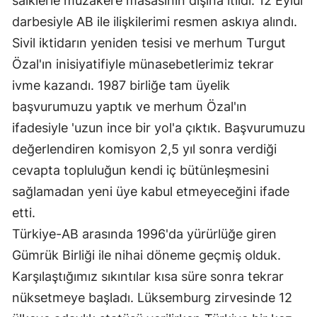
saiklerle müzakere masasının dışına itildi. 12 Eylül
darbesiyle AB ile ilişkilerimi resmen askıya alındı.
Sivil iktidarın yeniden tesisi ve merhum Turgut
Özal'ın inisiyatifiyle münasebetlerimiz tekrar
ivme kazandı. 1987 birliğe tam üyelik
başvurumuzu yaptık ve merhum Özal'ın
ifadesiyle 'uzun ince bir yol'a çıktık. Başvurumuzu
değerlendiren komisyon 2,5 yıl sonra verdiği
cevapta topluluğun kendi iç bütünleşmesini
sağlamadan yeni üye kabul etmeyeceğini ifade
etti.
Türkiye-AB arasında 1996'da yürürlüğe giren
Gümrük Birliği ile nihai döneme geçmiş olduk.
Karşılaştığımız sıkıntılar kısa süre sonra tekrar
nüksetmeye başladı. Lüksemburg zirvesinde 12