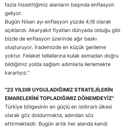
fazla hissettiğimiz alanların başında enflasyon
Samsun
geliyor.
Siirt
Bugün Nisan ayı enflasyon yüzde 4,18 olarak
açıklandı. Akaryakıt fiyatları dünyada olduğu gibi
Sinop
bizde de enflasyon üzerinde ağır baskı
Sivas
oluşturuyor. İrademizde en küçük gerileme
yoktur. Felaket tellallarına kulak asmadan doğru
Tekirdağ
bildiğimiz yolda sağlam adımlarla ilerlemekte
Tokat
kararlıyız."
Trabzon
"23 YILDIR UYGULADIĞIMIZ STRATEJİLERİN
Tunceli
EMARELERİNİ TOPLADIĞIMIZ DÖNEMDEYİZ"
Şanlıurfa
Türkiye bölgesinin en güçlü en istikrarlı ülkesi
Uşak
olarak göz doldurmakta, adından söz
ettirmektedir. Bugün artık her alanda kendi
Van