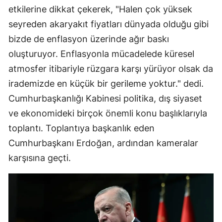
etkilerine dikkat çekerek, "Halen çok yüksek
Mersin
seyreden akaryakıt fiyatları dünyada olduğu gibi
İstanbul
bizde de enflasyon üzerinde ağır baskı
oluşturuyor. Enflasyonla mücadelede küresel
İzmir
atmosfer itibariyle rüzgara karşı yürüyor olsak da
Kars
irademizde en küçük bir gerileme yoktur." dedi.
Kastamonu
Cumhurbaşkanlığı Kabinesi politika, dış siyaset
ve ekonomideki birçok önemli konu başlıklarıyla
Kayseri
toplantı. Toplantıya başkanlık eden
Kırklareli
Cumhurbaşkanı Erdoğan, ardından kameralar
Kırşehir
karşısına geçti.
Kocaeli
Konya
Kütahya