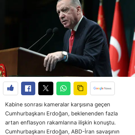
Edirne
Elazığ
Erzincan
Erzurum
Eskişehir
Gaziantep
Giresun
Gümüşhane
Kabine sonrası kameralar karşısına geçen
Hakkari
Cumhurbaşkanı Erdoğan, beklenenden fazla
Hatay
artan enflasyon rakamlarına ilişkin konuştu.
Isparta
Cumhurbaşkanı Erdoğan, ABD-İran savaşının