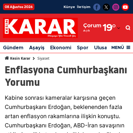
08 Ağustos 2026
Künye
İletişim
Adana
Çorum
19
°
Adıyaman
Açık
Afyonkarahisar
Gündem
Aşayiş
Ekonomi
Spor
Ulusal
Siyaset
MENÜ
Ağrı
Siyaset
Kesin Karar
Enflasyona Cumhurbaşkanı
Amasya
Yorumu
Ankara
Antalya
Kabine sonrası kameralar karşısına geçen
Artvin
Cumhurbaşkanı Erdoğan, beklenenden fazla
Aydın
artan enflasyon rakamlarına ilişkin konuştu.
Cumhurbaşkanı Erdoğan, ABD-İran savaşının
Balıkesir