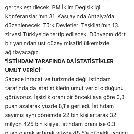
gerçekleştirilecek. BM İklim Değişikliği
Konferansları'nın 31. Kası ayında Antalya'da
düzenlenecek. Türk Devletleri Teşkilatı'nın 13.
zirvesi Türkiye'de tertip edilecek. Dünyanın dört
bir yanından üst düzey misafiri ülkemizde
ağırlayacağız.
"İSTİHDAM TARAFINDA DA İSTATİSTİKLER
UMUT VERİCİ"
Sadece ihracat ve turizmde değil istihdam
tarafında da istatistiklerin umut verici olduğunu
görüyoruz. İşsizlik oranı bir önceki aya göre 0,3
puan azalarak yüzde 8,1'e geriledi. İstihdam
sayımız aynı dönemde 22 bin kişi artarak 32
milyon 425 bin kişiye, istihdam oranı ise 0,3
puan olarak artarak yüzde 48,5'a düzeldi. İşgücü