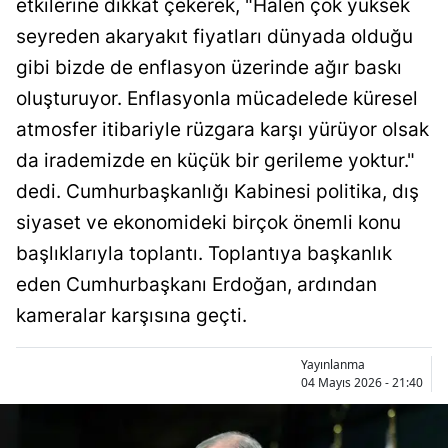
etkilerine dikkat çekerek, "Halen çok yüksek
Bilecik
seyreden akaryakıt fiyatları dünyada olduğu
Bingöl
gibi bizde de enflasyon üzerinde ağır baskı
oluşturuyor. Enflasyonla mücadelede küresel
Bitlis
atmosfer itibariyle rüzgara karşı yürüyor olsak
Bolu
da irademizde en küçük bir gerileme yoktur."
Burdur
dedi. Cumhurbaşkanlığı Kabinesi politika, dış
siyaset ve ekonomideki birçok önemli konu
Bursa
başlıklarıyla toplantı. Toplantıya başkanlık
Çanakkale
eden Cumhurbaşkanı Erdoğan, ardından
Çankırı
kameralar karşısına geçti.
Çorum
Yayınlanma
04 Mayıs 2026 - 21:40
Denizli
Diyarbakır