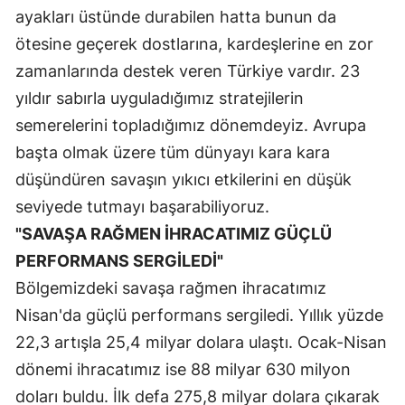
ayakları üstünde durabilen hatta bunun da
Yozgat
ötesine geçerek dostlarına, kardeşlerine en zor
zamanlarında destek veren Türkiye vardır. 23
Zonguldak
yıldır sabırla uyguladığımız stratejilerin
Aksaray
semerelerini topladığımız dönemdeyiz. Avrupa
Bayburt
başta olmak üzere tüm dünyayı kara kara
düşündüren savaşın yıkıcı etkilerini en düşük
Karaman
seviyede tutmayı başarabiliyoruz.
Kırıkkale
"SAVAŞA RAĞMEN İHRACATIMIZ GÜÇLÜ
Batman
PERFORMANS SERGİLEDİ"
Bölgemizdeki savaşa rağmen ihracatımız
Şırnak
Nisan'da güçlü performans sergiledi. Yıllık yüzde
Bartın
22,3 artışla 25,4 milyar dolara ulaştı. Ocak-Nisan
Ardahan
dönemi ihracatımız ise 88 milyar 630 milyon
doları buldu. İlk defa 275,8 milyar dolara çıkarak
Iğdır