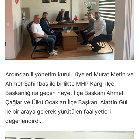
Samsun
Siirt
Sinop
Sivas
Tekirdağ
Tokat
Ardından il yönetim kurulu üyeleri Murat Metin ve
Ahmet Şahinbaş ile birlikte MHP Kargı İlçe
Trabzon
Başkanlığına geçen heyet İlçe Başkanı Ahmet
Tunceli
Çağlar ve Ülkü Ocakları İlçe Başkanı Alattin Gül
ile bir araya gelerek yürütülen faaliyetleri
Şanlıurfa
değerlendirdi.
Uşak
Van