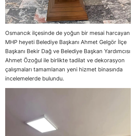
Yalova
Karabük
Osmancık ilçesinde de yoğun bir mesai harcayan
Kilis
MHP heyeti Belediye Başkanı Ahmet Gelgör İlçe
Osmaniye
Başkanı Bekir Dağ ve Belediye Başkan Yardımcısı
Ahmet Özoğul ile birlikte tadilat ve dekorasyon
Düzce
çalışmaları tamamlanan yeni hizmet binasında
incelemelerde bulundu.