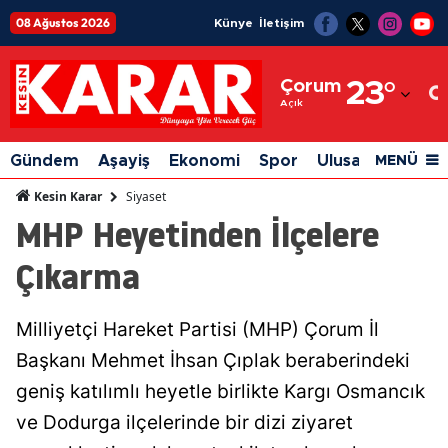
08 Ağustos 2026
Künye
İletişim
Adana
Çorum
23
°
Adıyaman
Açık
Afyonkarahisar
Gündem
Aşayiş
Ekonomi
Spor
Ulusal
Siyaset
MENÜ
Ağrı
Siyaset
Kesin Karar
MHP Heyetinden İlçelere
Amasya
Çıkarma
Ankara
Antalya
Milliyetçi Hareket Partisi (MHP) Çorum İl
Artvin
Başkanı Mehmet İhsan Çıplak beraberindeki
Aydın
geniş katılımlı heyetle birlikte Kargı Osmancık
ve Dodurga ilçelerinde bir dizi ziyaret
Balıkesir