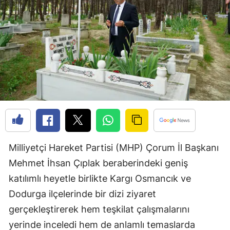
Edirne
Elazığ
Erzincan
Erzurum
Eskişehir
Gaziantep
Giresun
Milliyetçi Hareket Partisi (MHP) Çorum İl Başkanı
Gümüşhane
Mehmet İhsan Çıplak beraberindeki geniş
katılımlı heyetle birlikte Kargı Osmancık ve
Hakkari
Dodurga ilçelerinde bir dizi ziyaret
Hatay
gerçekleştirerek hem teşkilat çalışmalarını
Isparta
yerinde inceledi hem de anlamlı temaslarda