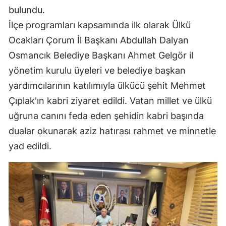
bulundu.
Mersin
İlçe programları kapsamında ilk olarak Ülkü
İstanbul
Ocakları Çorum İl Başkanı Abdullah Dalyan
Osmancık Belediye Başkanı Ahmet Gelgör il
İzmir
yönetim kurulu üyeleri ve belediye başkan
Kars
yardımcılarının katılımıyla ülkücü şehit Mehmet
Kastamonu
Çıplak'ın kabri ziyaret edildi. Vatan millet ve ülkü
uğruna canını feda eden şehidin kabri başında
Kayseri
dualar okunarak aziz hatırası rahmet ve minnetle
Kırklareli
yad edildi.
Kırşehir
Kocaeli
Konya
Kütahya