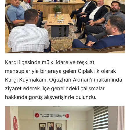
Malatya
Manisa
Kahramanmaraş
Mardin
Muğla
Kargı ilçesinde mülki idare ve teşkilat
Muş
mensuplarıyla bir araya gelen Çıplak ilk olarak
Kargı Kaymakamı Oğuzhan Akman'ı makamında
Nevşehir
ziyaret ederek ilçe genelindeki çalışmalar
Niğde
hakkında görüş alışverişinde bulundu.
Ordu
Rize
Sakarya