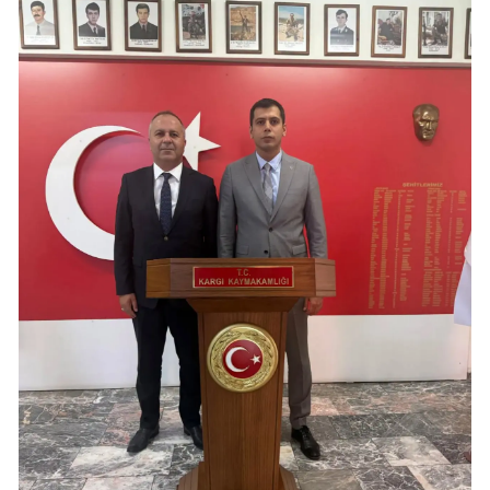
Yozgat
Zonguldak
Aksaray
Bayburt
Karaman
Kırıkkale
Batman
Şırnak
Bartın
Ardahan
Iğdır