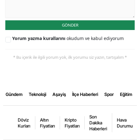
GÖNDER
Yorum yazma kurallarını
okudum ve kabul ediyorum
* Bu içerik ile ilgili yorum yok, ilk yorumu siz yazın, tartışalım *
Gündem
Teknoloji
Aşayiş
İlçe Haberleri
Spor
Eğitim
Son
Döviz
Altın
Kripto
Hava
Dakika
Kurları
Fiyatları
Fiyatları
Durumu
Haberleri