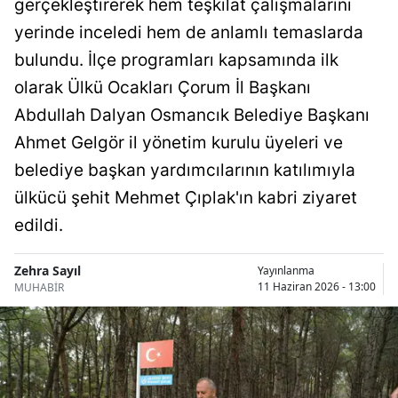
gerçekleştirerek hem teşkilat çalışmalarını
Bilecik
yerinde inceledi hem de anlamlı temaslarda
Bingöl
bulundu. İlçe programları kapsamında ilk
olarak Ülkü Ocakları Çorum İl Başkanı
Bitlis
Abdullah Dalyan Osmancık Belediye Başkanı
Bolu
Ahmet Gelgör il yönetim kurulu üyeleri ve
Burdur
belediye başkan yardımcılarının katılımıyla
ülkücü şehit Mehmet Çıplak'ın kabri ziyaret
Bursa
edildi.
Çanakkale
Zehra Sayıl
Yayınlanma
Çankırı
11 Haziran 2026 - 13:00
MUHABİR
Çorum
Denizli
Diyarbakır