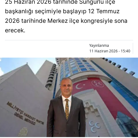
25 Haziran 2026 tarihinde Sungurlu ilçe
Bilecik
başkanlığı seçimiyle başlayıp 12 Temmuz
Bingöl
2026 tarihinde Merkez ilçe kongresiyle sona
erecek.
Bitlis
Bolu
Yayınlanma
11 Haziran 2026 - 15:40
Burdur
Bursa
Çanakkale
Çankırı
Çorum
Denizli
Diyarbakır