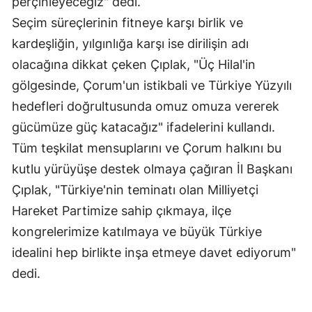
perçinleyeceğiz" dedi.
Malatya
Seçim süreçlerinin fitneye karşı birlik ve
kardeşliğin, yılgınlığa karşı ise dirilişin adı
Manisa
olacağına dikkat çeken Çıplak, "Üç Hilal'in
Kahramanmaraş
gölgesinde, Çorum'un istikbali ve Türkiye Yüzyılı
hedefleri doğrultusunda omuz omuza vererek
Mardin
gücümüze güç katacağız" ifadelerini kullandı.
Muğla
Tüm teşkilat mensuplarını ve Çorum halkını bu
Muş
kutlu yürüyüşe destek olmaya çağıran İl Başkanı
Çıplak, "Türkiye'nin teminatı olan Milliyetçi
Nevşehir
Hareket Partimize sahip çıkmaya, ilçe
Niğde
kongrelerimize katılmaya ve büyük Türkiye
Ordu
idealini hep birlikte inşa etmeye davet ediyorum"
dedi.
Rize
Sakarya