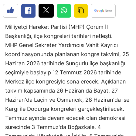
Edirne
Elazığ
Milliyetçi Hareket Partisi (MHP) Çorum İl
Erzincan
Başkanlığı, ilçe kongreleri tarihleri netleşti.
MHP Genel Sekreter Yardımcısı Vahit Kayrıcı
Erzurum
koordinasyonunda planlanan kongre takvimi, 25
Eskişehir
Haziran 2026 tarihinde Sungurlu ilçe başkanlığı
Gaziantep
seçimiyle başlayıp 12 Temmuz 2026 tarihinde
Merkez ilçe kongresiyle sona erecek. Açıklanan
Giresun
takvim kapsamında 26 Haziran'da Bayat, 27
Gümüşhane
Haziran'da Laçin ve Osmancık, 28 Haziran'da ise
Hakkari
Kargı ile Dodurga kongreleri gerçekleştirilecek.
Temmuz ayında devam edecek olan demokrasi
Hatay
sürecinde 3 Temmuz'da Boğazkale, 4
Isparta