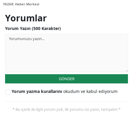
YAZAR: Haber Merkezi
Samsun
Yorumlar
Siirt
Yorum Yazın (500 Karakter)
Sinop
Sivas
Tekirdağ
Tokat
GÖNDER
Trabzon
Yorum yazma kurallarını
okudum ve kabul ediyorum
Tunceli
Şanlıurfa
* Bu içerik ile ilgili yorum yok, ilk yorumu siz yazın, tartışalım *
Uşak
Van