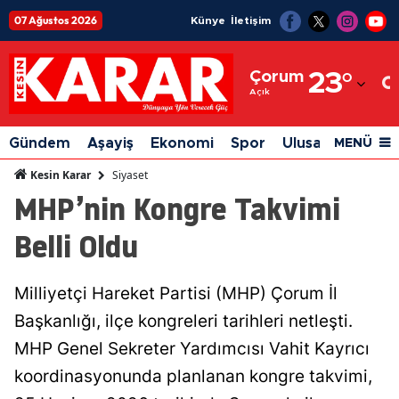
07 Ağustos 2026
Künye
İletişim
Adana
Çorum
23
°
Adıyaman
Açık
Afyonkarahisar
Gündem
Aşayiş
Ekonomi
Spor
Ulusal
Siyaset
MENÜ
Ağrı
Siyaset
Kesin Karar
MHP’nin Kongre Takvimi
Amasya
Belli Oldu
Ankara
Antalya
Milliyetçi Hareket Partisi (MHP) Çorum İl
Artvin
Başkanlığı, ilçe kongreleri tarihleri netleşti.
Aydın
MHP Genel Sekreter Yardımcısı Vahit Kayrıcı
koordinasyonunda planlanan kongre takvimi,
Balıkesir