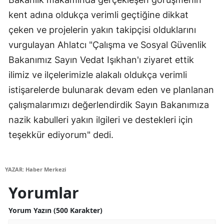
kent adına oldukça verimli geçtiğine dikkat
Malatya
çeken ve projelerin yakın takipçisi olduklarını
Manisa
vurgulayan Ahlatcı "Çalışma ve Sosyal Güvenlik
Kahramanmaraş
Bakanımız Sayın Vedat Işıkhan'ı ziyaret ettik
ilimiz ve ilçelerimizle alakalı oldukça verimli
Mardin
istişarelerde bulunarak devam eden ve planlanan
Muğla
çalışmalarımızı değerlendirdik Sayın Bakanımıza
Muş
nazik kabulleri yakın ilgileri ve destekleri için
teşekkür ediyorum" dedi.
Nevşehir
Niğde
YAZAR: Haber Merkezi
Ordu
Yorumlar
Rize
Yorum Yazın (500 Karakter)
Sakarya