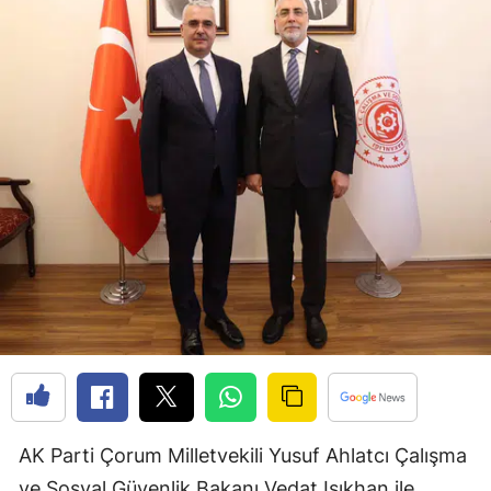
Edirne
Elazığ
Erzincan
Erzurum
Eskişehir
Gaziantep
Giresun
Gümüşhane
Hakkari
Hatay
AK Parti Çorum Milletvekili Yusuf Ahlatcı Çalışma
Isparta
ve Sosyal Güvenlik Bakanı Vedat Işıkhan ile