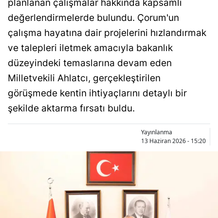
planlanan çalışmalar hakkında kapsamlı
Bilecik
değerlendirmelerde bulundu. Çorum'un
Bingöl
çalışma hayatına dair projelerini hızlandırmak
ve talepleri iletmek amacıyla bakanlık
Bitlis
düzeyindeki temaslarına devam eden
Bolu
Milletvekili Ahlatcı, gerçekleştirilen
Burdur
görüşmede kentin ihtiyaçlarını detaylı bir
şekilde aktarma fırsatı buldu.
Bursa
Çanakkale
Yayınlanma
13 Haziran 2026 - 15:20
Çankırı
Çorum
Denizli
Diyarbakır