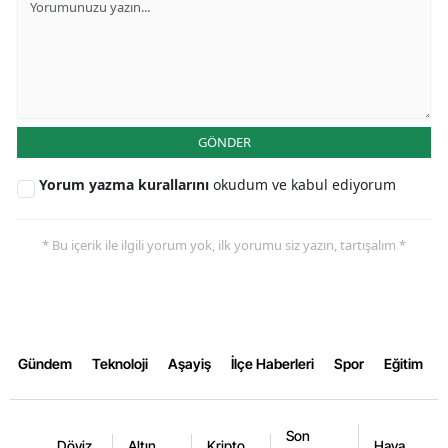
Samsun
Siirt
Sinop
GÖNDER
Sivas
Yorum yazma kurallarını
okudum ve kabul ediyorum
Tekirdağ
Tokat
* Bu içerik ile ilgili yorum yok, ilk yorumu siz yazın, tartışalım *
Trabzon
Tunceli
Şanlıurfa
Gündem
Teknoloji
Aşayiş
İlçe Haberleri
Spor
Eğitim
Uşak
Son
Van
Döviz
Altın
Kripto
Hava