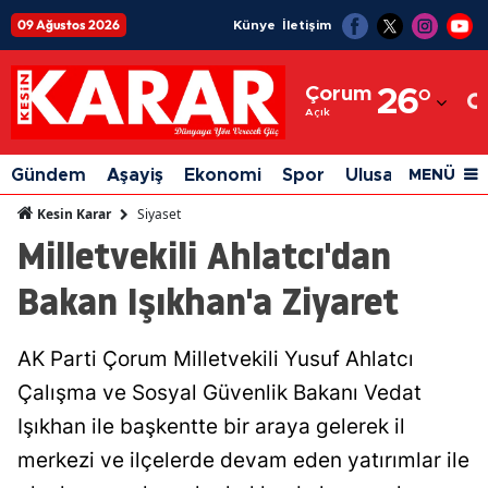
09 Ağustos 2026
Künye
İletişim
Adana
Çorum
26
°
Adıyaman
Açık
Afyonkarahisar
Gündem
Aşayiş
Ekonomi
Spor
Ulusal
Siyaset
MENÜ
Ağrı
Siyaset
Kesin Karar
Milletvekili Ahlatcı'dan
Amasya
Bakan Işıkhan'a Ziyaret
Ankara
Antalya
AK Parti Çorum Milletvekili Yusuf Ahlatcı
Artvin
Çalışma ve Sosyal Güvenlik Bakanı Vedat
Aydın
Işıkhan ile başkentte bir araya gelerek il
merkezi ve ilçelerde devam eden yatırımlar ile
Balıkesir