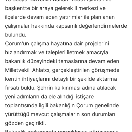
başkentte bir araya gelerek il merkezi ve
Mersin
ilçelerde devam eden yatırımlar ile planlanan
İstanbul
çalışmalar hakkında kapsamlı değerlendirmelerde
İzmir
bulundu.
Çorum'un çalışma hayatına dair projelerini
Kars
hızlandırmak ve talepleri iletmek amacıyla
Kastamonu
bakanlık düzeyindeki temaslarına devam eden
Kayseri
Milletvekili Ahlatcı, gerçekleştirilen görüşmede
kentin ihtiyaçlarını detaylı bir şekilde aktarma
Kırklareli
fırsatı buldu. Şehrin kalkınması adına atılacak
Kırşehir
yeni adımların da ele alındığı istişare
Kocaeli
toplantısında ilgili bakanlığın Çorum genelinde
yürüttüğü mevcut çalışmaların son durumları
Konya
gözden geçirildi.
Kütahya
Bakanlık makamında gerçekleşen görüşmenin