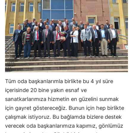
Samsun
Siirt
Sinop
Sivas
Tekirdağ
Tokat
Tüm oda başkanlarımla birlikte bu 4 yıl süre
Trabzon
içerisinde 20 bine yakın esnaf ve
Tunceli
sanatkarlarımıza hizmetin en güzelini sunmak
Şanlıurfa
için gayret göstereceğiz. Bunun için hep birlikte
çalışmak istiyoruz. Bu bağlamda bizlere destek
Uşak
verecek oda başkanlarımıza kapımız, gönlümüz
Van