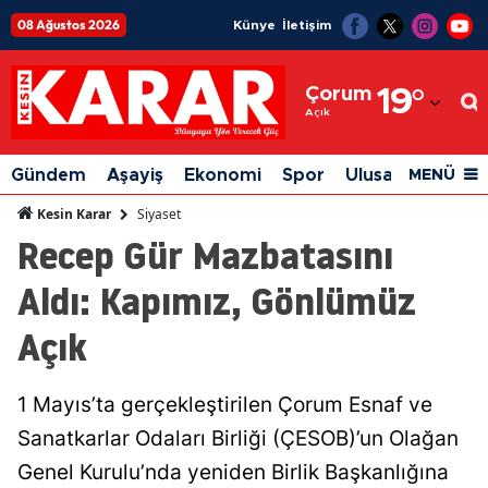
08 Ağustos 2026
Künye
İletişim
Adana
Çorum
19
°
Adıyaman
Açık
Afyonkarahisar
Gündem
Aşayiş
Ekonomi
Spor
Ulusal
Siyaset
MENÜ
Ağrı
Siyaset
Kesin Karar
Recep Gür Mazbatasını
Amasya
Aldı: Kapımız, Gönlümüz
Ankara
Açık
Antalya
Artvin
1 Mayıs’ta gerçekleştirilen Çorum Esnaf ve
Aydın
Sanatkarlar Odaları Birliği (ÇESOB)’un Olağan
Balıkesir
Genel Kurulu’nda yeniden Birlik Başkanlığına