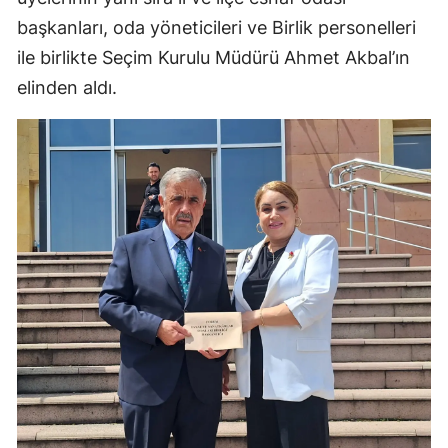
başkanları, oda yöneticileri ve Birlik personelleri
Mersin
ile birlikte Seçim Kurulu Müdürü Ahmet Akbal’ın
İstanbul
elinden aldı.
İzmir
Kars
Kastamonu
Kayseri
Kırklareli
Kırşehir
Kocaeli
Konya
Kütahya