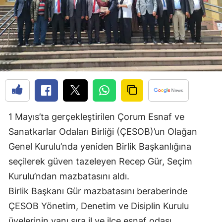
Edirne
Elazığ
Erzincan
Erzurum
Eskişehir
Gaziantep
1 Mayıs’ta gerçekleştirilen Çorum Esnaf ve
Sanatkarlar Odaları Birliği (ÇESOB)’un Olağan
Giresun
Genel Kurulu’nda yeniden Birlik Başkanlığına
Gümüşhane
seçilerek güven tazeleyen Recep Gür, Seçim
Hakkari
Kurulu’ndan mazbatasını aldı.
Birlik Başkanı Gür mazbatasını beraberinde
Hatay
ÇESOB Yönetim, Denetim ve Disiplin Kurulu
Isparta
üyelerinin yanı sıra il ve ilçe esnaf odası