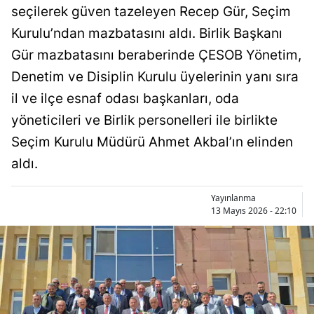
seçilerek güven tazeleyen Recep Gür, Seçim
Bilecik
Kurulu’ndan mazbatasını aldı. Birlik Başkanı
Bingöl
Gür mazbatasını beraberinde ÇESOB Yönetim,
Bitlis
Denetim ve Disiplin Kurulu üyelerinin yanı sıra
il ve ilçe esnaf odası başkanları, oda
Bolu
yöneticileri ve Birlik personelleri ile birlikte
Burdur
Seçim Kurulu Müdürü Ahmet Akbal’ın elinden
Bursa
aldı.
Çanakkale
Yayınlanma
13 Mayıs 2026 - 22:10
Çankırı
Çorum
Denizli
Diyarbakır