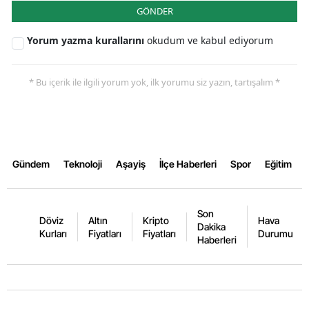
GÖNDER
Yorum yazma kurallarını
okudum ve kabul ediyorum
* Bu içerik ile ilgili yorum yok, ilk yorumu siz yazın, tartışalım *
Gündem
Teknoloji
Aşayiş
İlçe Haberleri
Spor
Eğitim
Son
Döviz
Altın
Kripto
Hava
Dakika
Kurları
Fiyatları
Fiyatları
Durumu
Haberleri