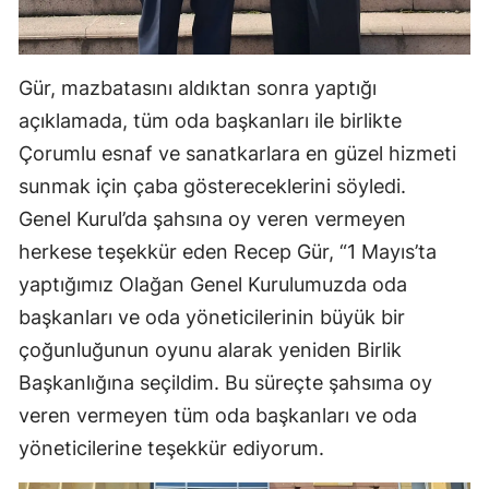
Malatya
Manisa
Gür, mazbatasını aldıktan sonra yaptığı
açıklamada, tüm oda başkanları ile birlikte
Kahramanmaraş
Çorumlu esnaf ve sanatkarlara en güzel hizmeti
Mardin
sunmak için çaba göstereceklerini söyledi.
Muğla
Genel Kurul’da şahsına oy veren vermeyen
herkese teşekkür eden Recep Gür, “1 Mayıs’ta
Muş
yaptığımız Olağan Genel Kurulumuzda oda
Nevşehir
başkanları ve oda yöneticilerinin büyük bir
Niğde
çoğunluğunun oyunu alarak yeniden Birlik
Başkanlığına seçildim. Bu süreçte şahsıma oy
Ordu
veren vermeyen tüm oda başkanları ve oda
Rize
yöneticilerine teşekkür ediyorum.
Sakarya