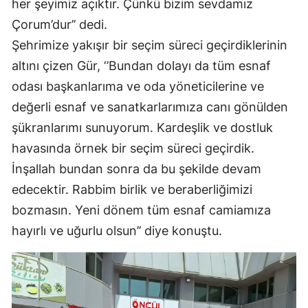
her şeyimiz açıktır. Çünkü bizim sevdamız
Çorum’dur’’ dedi.
Yozgat
Şehrimize yakışır bir seçim süreci geçirdiklerinin
Zonguldak
altını çizen Gür, ‘’Bundan dolayı da tüm esnaf
Aksaray
odası başkanlarıma ve oda yöneticilerine ve
değerli esnaf ve sanatkarlarımıza canı gönülden
Bayburt
şükranlarımı sunuyorum. Kardeşlik ve dostluk
Karaman
havasında örnek bir seçim süreci geçirdik.
Kırıkkale
İnşallah bundan sonra da bu şekilde devam
edecektir. Rabbim birlik ve beraberliğimizi
Batman
bozmasın. Yeni dönem tüm esnaf camiamıza
Şırnak
hayırlı ve uğurlu olsun’’ diye konuştu.
Bartın
Ardahan
Iğdır