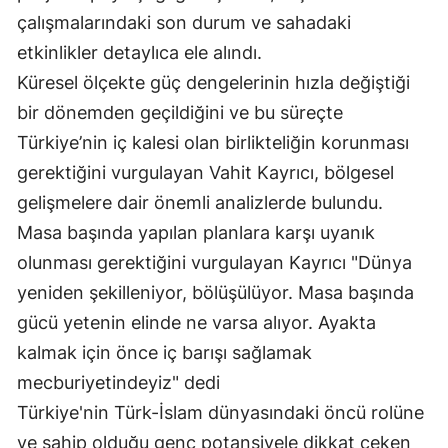
çalışmalarındaki son durum ve sahadaki
Edirne
etkinlikler detaylıca ele alındı.
Elazığ
Küresel ölçekte güç dengelerinin hızla değiştiği
Erzincan
bir dönemden geçildiğini ve bu süreçte
Türkiye’nin iç kalesi olan birlikteliğin korunması
Erzurum
gerektiğini vurgulayan Vahit Kayrıcı, bölgesel
Eskişehir
gelişmelere dair önemli analizlerde bulundu.
Gaziantep
Masa başında yapılan planlara karşı uyanık
olunması gerektiğini vurgulayan Kayrıcı "Dünya
Giresun
yeniden şekilleniyor, bölüşülüyor. Masa başında
Gümüşhane
gücü yetenin elinde ne varsa alıyor. Ayakta
kalmak için önce iç barışı sağlamak
Hakkari
mecburiyetindeyiz" dedi
Hatay
Türkiye'nin Türk-İslam dünyasındaki öncü rolüne
Isparta
ve sahip olduğu genç potansiyele dikkat çeken