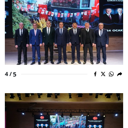
Yalova
Karabük
Kilis
Osmaniye
Düzce
5
4 /