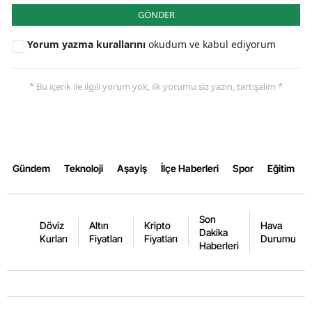
GÖNDER
Yorum yazma kurallarını
okudum ve kabul ediyorum
* Bu içerik ile ilgili yorum yok, ilk yorumu siz yazın, tartışalım *
Gündem
Teknoloji
Aşayiş
İlçe Haberleri
Spor
Eğitim
Son
Döviz
Altın
Kripto
Hava
Dakika
Kurları
Fiyatları
Fiyatları
Durumu
Haberleri