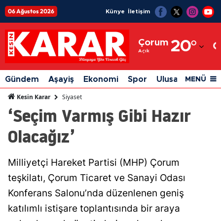
06 Ağustos 2026
Künye
İletişim
Adana
Çorum
20
°
Adıyaman
Açık
Afyonkarahisar
Gündem
Aşayiş
Ekonomi
Spor
Ulusal
Siyaset
MENÜ
Ağrı
Siyaset
Kesin Karar
‘Seçim Varmış Gibi Hazır
Amasya
Olacağız’
Ankara
Antalya
Milliyetçi Hareket Partisi (MHP) Çorum
Artvin
teşkilatı, Çorum Ticaret ve Sanayi Odası
Aydın
Konferans Salonu’nda düzenlenen geniş
katılımlı istişare toplantısında bir araya
Balıkesir