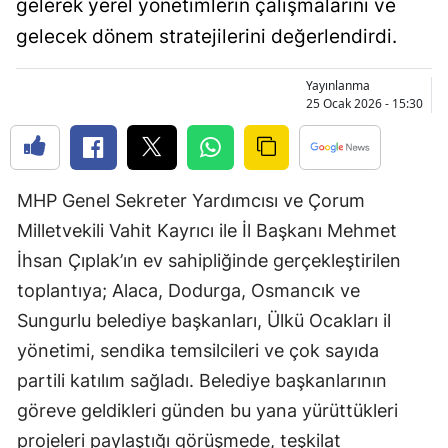
gelerek yerel yönetimlerin çalışmalarını ve
Bilecik
gelecek dönem stratejilerini değerlendirdi.
Bingöl
Yayınlanma
Bitlis
25 Ocak 2026 - 15:30
Bolu
Burdur
MHP Genel Sekreter Yardımcısı ve Çorum
Bursa
Milletvekili Vahit Kayrıcı ile İl Başkanı Mehmet
İhsan Çıplak’ın ev sahipliğinde gerçekleştirilen
Çanakkale
toplantıya; Alaca, Dodurga, Osmancık ve
Çankırı
Sungurlu belediye başkanları, Ülkü Ocakları il
Çorum
yönetimi, sendika temsilcileri ve çok sayıda
partili katılım sağladı. Belediye başkanlarının
Denizli
göreve geldikleri günden bu yana yürüttükleri
Diyarbakır
projeleri paylaştığı görüşmede, teşkilat