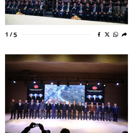
Samsun
Siirt
5
1 /
Sinop
Sivas
Tekirdağ
Tokat
Trabzon
Tunceli
Şanlıurfa
Uşak
Van