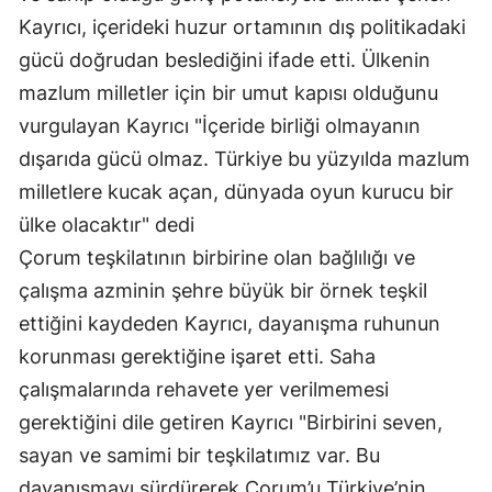
Kayrıcı, içerideki huzur ortamının dış politikadaki
Mersin
gücü doğrudan beslediğini ifade etti. Ülkenin
İstanbul
mazlum milletler için bir umut kapısı olduğunu
İzmir
vurgulayan Kayrıcı "İçeride birliği olmayanın
dışarıda gücü olmaz. Türkiye bu yüzyılda mazlum
Kars
milletlere kucak açan, dünyada oyun kurucu bir
Kastamonu
ülke olacaktır" dedi
Kayseri
Çorum teşkilatının birbirine olan bağlılığı ve
çalışma azminin şehre büyük bir örnek teşkil
Kırklareli
ettiğini kaydeden Kayrıcı, dayanışma ruhunun
Kırşehir
korunması gerektiğine işaret etti. Saha
çalışmalarında rehavete yer verilmemesi
Kocaeli
gerektiğini dile getiren Kayrıcı "Birbirini seven,
Konya
sayan ve samimi bir teşkilatımız var. Bu
Kütahya
dayanışmayı sürdürerek Çorum’u Türkiye’nin