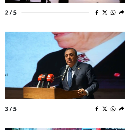
Yozgat
5
2 /
Zonguldak
Aksaray
Bayburt
Karaman
Kırıkkale
Batman
Şırnak
Bartın
5
3 /
Ardahan
Iğdır