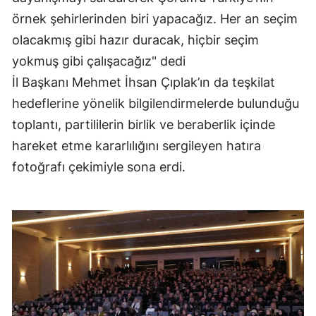
örnek şehirlerinden biri yapacağız. Her an seçim
Malatya
olacakmış gibi hazır duracak, hiçbir seçim
Manisa
yokmuş gibi çalışacağız" dedi
Kahramanmaraş
İl Başkanı Mehmet İhsan Çıplak’ın da teşkilat
hedeflerine yönelik bilgilendirmelerde bulunduğu
Mardin
toplantı, partililerin birlik ve beraberlik içinde
Muğla
hareket etme kararlılığını sergileyen hatıra
Muş
fotoğrafı çekimiyle sona erdi.
Nevşehir
Niğde
Ordu
Rize
Sakarya