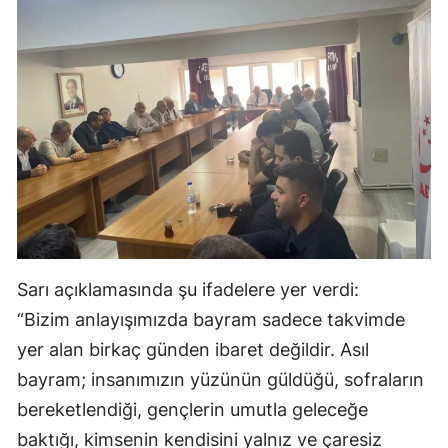
Yozgat
Zonguldak
Aksaray
Bayburt
Karaman
Kırıkkale
Batman
Sarı açıklamasında şu ifadelere yer verdi:
“Bizim anlayışımızda bayram sadece takvimde
Şırnak
yer alan birkaç günden ibaret değildir. Asıl
Bartın
bayram; insanımızın yüzünün güldüğü, sofraların
Ardahan
bereketlendiği, gençlerin umutla geleceğe
baktığı, kimsenin kendisini yalnız ve çaresiz
Iğdır