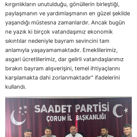
kırgınlıkların unutulduğu, gönüllerin birleştiği,
Malatya
paylaşmanın ve yardımlaşmanın en güzel şekilde
Manisa
yaşandığı müstesna zamanlardır. Ancak bugün
ne yazık ki birçok vatandaşımız ekonomik
Kahramanmaraş
sıkıntılar nedeniyle bayram sevincini tam
Mardin
anlamıyla yaşayamamaktadır. Emeklilerimiz,
asgari ücretlilerimiz, dar gelirli vatandaşlarımız
Muğla
bırakın bayram alışverişini, temel ihtiyaçlarını
Muş
karşılamakta dahi zorlanmaktadır” ifadelerini
Nevşehir
kullandı.
Niğde
Ordu
Rize
Sakarya