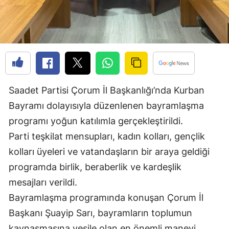
Edirne
Elazığ
Erzincan
Erzurum
Saadet Partisi Çorum İl Başkanlığı’nda Kurban
Eskişehir
Bayramı dolayısıyla düzenlenen bayramlaşma
Gaziantep
programı yoğun katılımla gerçekleştirildi.
Parti teşkilat mensupları, kadın kolları, gençlik
Giresun
kolları üyeleri ve vatandaşların bir araya geldiği
Gümüşhane
programda birlik, beraberlik ve kardeşlik
Hakkari
mesajları verildi.
Bayramlaşma programında konuşan Çorum İl
Hatay
Başkanı Şuayip Sarı, bayramların toplumun
Isparta
kaynaşmasına vesile olan en önemli manevi