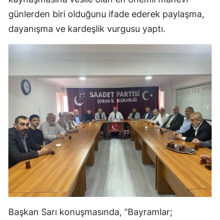
Mersin
günlerden biri olduğunu ifade ederek paylaşma,
dayanışma ve kardeşlik vurgusu yaptı.
İstanbul
İzmir
Kars
Kastamonu
Kayseri
Kırklareli
Kırşehir
Kocaeli
Konya
Başkan Sarı konuşmasında, “Bayramlar;
Kütahya