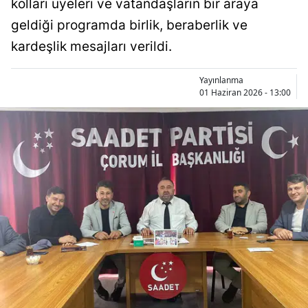
kolları üyeleri ve vatandaşların bir araya
Bilecik
geldiği programda birlik, beraberlik ve
Bingöl
kardeşlik mesajları verildi.
Bitlis
Yayınlanma
01 Haziran 2026 - 13:00
Bolu
Burdur
Bursa
Çanakkale
Çankırı
Çorum
Denizli
Diyarbakır