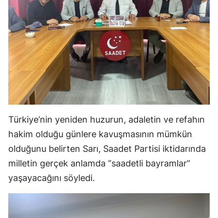
Samsun
Siirt
Sinop
Sivas
Tekirdağ
Tokat
Türkiye’nin yeniden huzurun, adaletin ve refahın
hakim olduğu günlere kavuşmasının mümkün
Trabzon
olduğunu belirten Sarı, Saadet Partisi iktidarında
Tunceli
milletin gerçek anlamda “saadetli bayramlar”
Şanlıurfa
yaşayacağını söyledi.
Uşak
Van