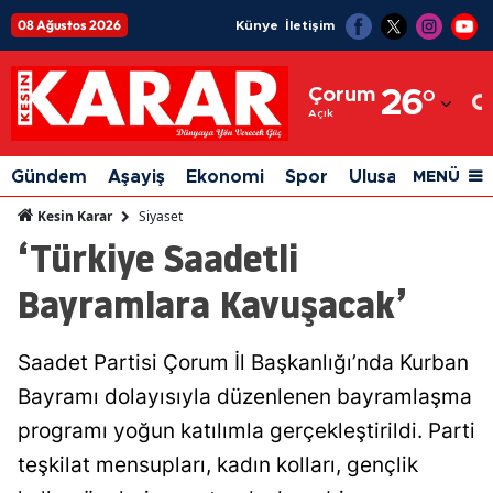
08 Ağustos 2026
Künye
İletişim
Adana
Çorum
26
°
Adıyaman
Açık
Afyonkarahisar
Gündem
Aşayiş
Ekonomi
Spor
Ulusal
Siyaset
MENÜ
Ağrı
Siyaset
Kesin Karar
‘Türkiye Saadetli
Amasya
Bayramlara Kavuşacak’
Ankara
Antalya
Saadet Partisi Çorum İl Başkanlığı’nda Kurban
Artvin
Bayramı dolayısıyla düzenlenen bayramlaşma
Aydın
programı yoğun katılımla gerçekleştirildi. Parti
teşkilat mensupları, kadın kolları, gençlik
Balıkesir