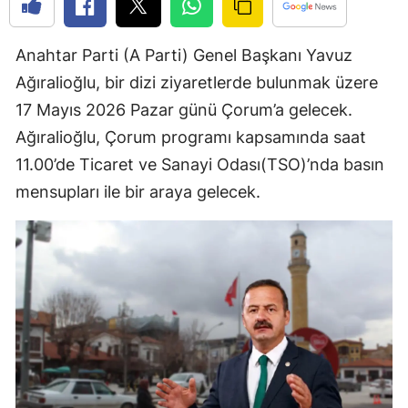
Edirne
Anahtar Parti (A Parti) Genel Başkanı Yavuz
Elazığ
Ağıralioğlu, bir dizi ziyaretlerde bulunmak üzere
Erzincan
17 Mayıs 2026 Pazar günü Çorum’a gelecek.
Erzurum
Ağıralioğlu, Çorum programı kapsamında saat
11.00’de Ticaret ve Sanayi Odası(TSO)’nda basın
Eskişehir
mensupları ile bir araya gelecek.
Gaziantep
Giresun
Gümüşhane
Hakkari
Hatay
Isparta