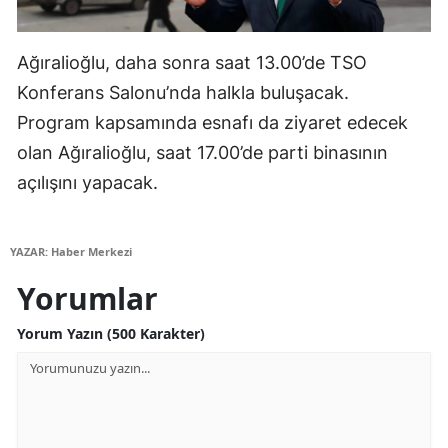
Mersin
Ağıralioğlu, daha sonra saat 13.00’de TSO
İstanbul
Konferans Salonu’nda halkla buluşacak.
İzmir
Program kapsamında esnafı da ziyaret edecek
Kars
olan Ağıralioğlu, saat 17.00’de parti binasının
açılışını yapacak.
Kastamonu
Kayseri
YAZAR: Haber Merkezi
Kırklareli
Yorumlar
Kırşehir
Yorum Yazın (500 Karakter)
Kocaeli
Konya
Kütahya