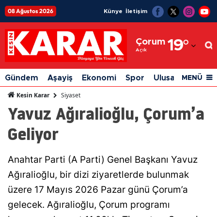
08 Ağustos 2026
Künye
İletişim
Adana
Çorum
19
°
Adıyaman
Açık
Afyonkarahisar
Gündem
Aşayiş
Ekonomi
Spor
Ulusal
Siyaset
MENÜ
Ağrı
Siyaset
Kesin Karar
Yavuz Ağıralioğlu, Çorum’a
Amasya
Geliyor
Ankara
Antalya
Anahtar Parti (A Parti) Genel Başkanı Yavuz
Artvin
Ağıralioğlu, bir dizi ziyaretlerde bulunmak
Aydın
üzere 17 Mayıs 2026 Pazar günü Çorum’a
gelecek. Ağıralioğlu, Çorum programı
Balıkesir