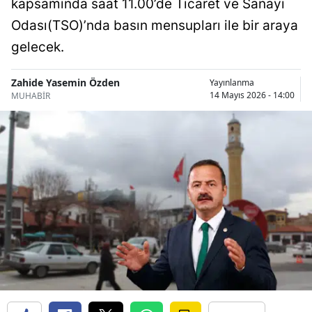
kapsamında saat 11.00’de Ticaret ve Sanayi
Bilecik
Odası(TSO)’nda basın mensupları ile bir araya
Bingöl
gelecek.
Bitlis
Zahide Yasemin Özden
Yayınlanma
14 Mayıs 2026 - 14:00
MUHABİR
Bolu
Burdur
Bursa
Çanakkale
Çankırı
Çorum
Denizli
Diyarbakır