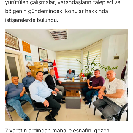
yürütülen çalışmalar, vatandaşların talepleri ve
Malatya
bölgenin gündemindeki konular hakkında
istişarelerde bulundu.
Manisa
Kahramanmaraş
Mardin
Muğla
Muş
Nevşehir
Niğde
Ordu
Rize
Ziyaretin ardından mahalle esnafını gezen
Sakarya