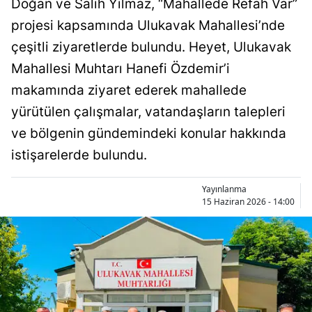
Doğan ve Salih Yılmaz, “Mahallede Refah Var”
Bilecik
projesi kapsamında Ulukavak Mahallesi’nde
Bingöl
çeşitli ziyaretlerde bulundu. Heyet, Ulukavak
Mahallesi Muhtarı Hanefi Özdemir’i
Bitlis
makamında ziyaret ederek mahallede
Bolu
yürütülen çalışmalar, vatandaşların talepleri
Burdur
ve bölgenin gündemindeki konular hakkında
istişarelerde bulundu.
Bursa
Çanakkale
Yayınlanma
15 Haziran 2026 - 14:00
Çankırı
Çorum
Denizli
Diyarbakır