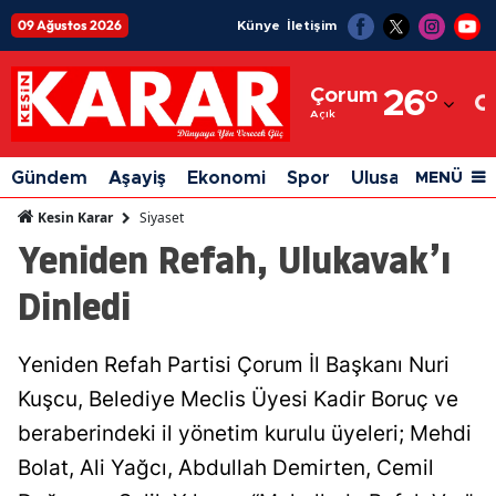
09 Ağustos 2026
Künye
İletişim
Adana
Çorum
26
°
Adıyaman
Açık
Afyonkarahisar
Gündem
Aşayiş
Ekonomi
Spor
Ulusal
Siyaset
MENÜ
Ağrı
Siyaset
Kesin Karar
Yeniden Refah, Ulukavak’ı
Amasya
Dinledi
Ankara
Antalya
Yeniden Refah Partisi Çorum İl Başkanı Nuri
Artvin
Kuşcu, Belediye Meclis Üyesi Kadir Boruç ve
Aydın
beraberindeki il yönetim kurulu üyeleri; Mehdi
Bolat, Ali Yağcı, Abdullah Demirten, Cemil
Balıkesir