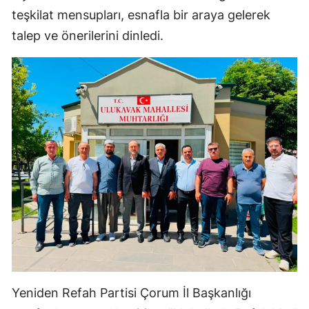
teşkilat mensupları, esnafla bir araya gelerek
Samsun
talep ve önerilerini dinledi.
Siirt
Sinop
Sivas
Tekirdağ
Tokat
Trabzon
Tunceli
Şanlıurfa
Uşak
Yeniden Refah Partisi Çorum İl Başkanlığı
Van