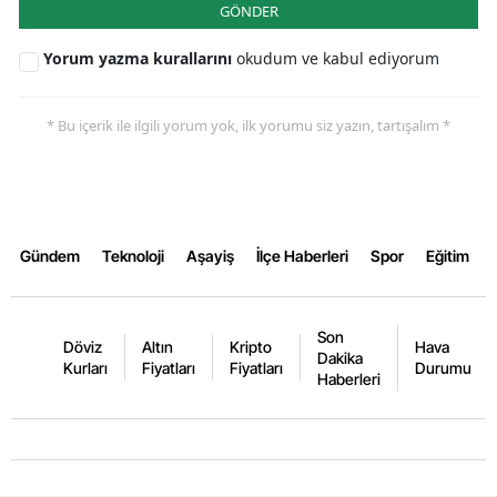
GÖNDER
Yorum yazma kurallarını
okudum ve kabul ediyorum
* Bu içerik ile ilgili yorum yok, ilk yorumu siz yazın, tartışalım *
Gündem
Teknoloji
Aşayiş
İlçe Haberleri
Spor
Eğitim
Son
Döviz
Altın
Kripto
Hava
Dakika
Kurları
Fiyatları
Fiyatları
Durumu
Haberleri