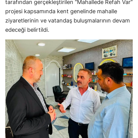
tarafından gerçekleştirilen “Mahallede Refah Var”
projesi kapsamında kent genelinde mahalle
Yozgat
ziyaretlerinin ve vatandaş buluşmalarının devam
Zonguldak
edeceği belirtildi.
Aksaray
Bayburt
Karaman
Kırıkkale
Batman
Şırnak
Bartın
Ardahan
Iğdır