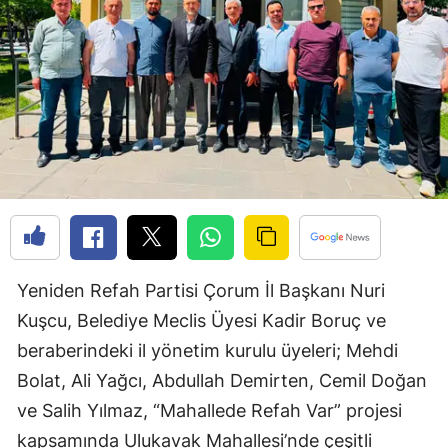
Edirne
Elazığ
Erzincan
Erzurum
Eskişehir
Gaziantep
Giresun
Yeniden Refah Partisi Çorum İl Başkanı Nuri
Gümüşhane
Kuşcu, Belediye Meclis Üyesi Kadir Boruç ve
beraberindeki il yönetim kurulu üyeleri; Mehdi
Hakkari
Bolat, Ali Yağcı, Abdullah Demirten, Cemil Doğan
Hatay
ve Salih Yılmaz, “Mahallede Refah Var” projesi
Isparta
kapsamında Ulukavak Mahallesi’nde çeşitli