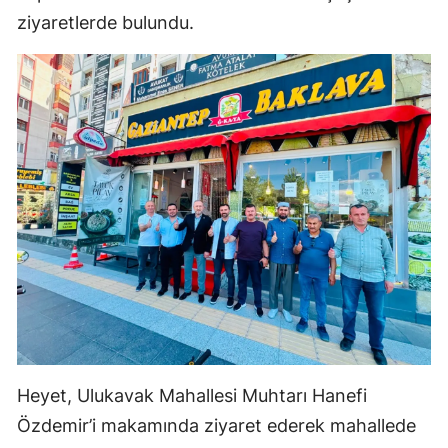
ziyaretlerde bulundu.
Mersin
İstanbul
İzmir
Kars
Kastamonu
Kayseri
Kırklareli
Kırşehir
Kocaeli
Heyet, Ulukavak Mahallesi Muhtarı Hanefi
Konya
Özdemir’i makamında ziyaret ederek mahallede
Kütahya