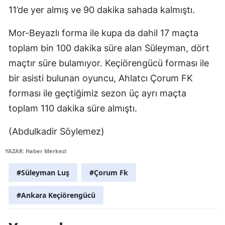
11’de yer almış ve 90 dakika sahada kalmıştı.
Edirne
Mor-Beyazlı forma ile kupa da dahil 17 maçta
Elazığ
toplam bin 100 dakika süre alan Süleyman, dört
Erzincan
maçtır süre bulamıyor. Keçiörengücü forması ile
Erzurum
bir asisti bulunan oyuncu, Ahlatcı Çorum FK
forması ile geçtiğimiz sezon üç ayrı maçta
Eskişehir
toplam 110 dakika süre almıştı.
Gaziantep
(Abdulkadir Söylemez)
Giresun
YAZAR: Haber Merkezi
Gümüşhane
#Süleyman Luş
#Çorum Fk
Hakkari
#Ankara Keçiörengücü
Hatay
Isparta