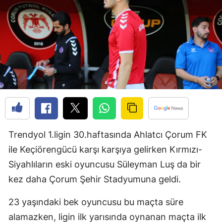
Bilecik
Bingöl
Bitlis
Bolu
Burdur
Bursa
Çanakkale
Trendyol 1.ligin 30.haftasında Ahlatcı Çorum FK
ile Keçiörengücü karşı karşıya gelirken Kırmızı-
Çankırı
Siyahlıların eski oyuncusu Süleyman Luş da bir
Çorum
kez daha Çorum Şehir Stadyumuna geldi.
Denizli
23 yaşındaki bek oyuncusu bu maçta süre
Diyarbakır
alamazken, ligin ilk yarısında oynanan maçta ilk