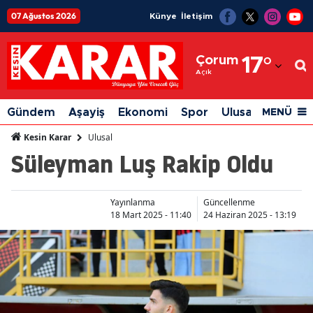
07 Ağustos 2026
Künye
İletişim
Adana
Çorum
17
°
Adıyaman
Açık
Afyonkarahisar
Gündem
Aşayiş
Ekonomi
Spor
Ulusal
Siyaset
MENÜ
Ağrı
Ulusal
Kesin Karar
Süleyman Luş Rakip Oldu
Amasya
Ankara
Yayınlanma
Güncellenme
Antalya
18 Mart 2025 - 11:40
24 Haziran 2025 - 13:19
Artvin
Aydın
Balıkesir