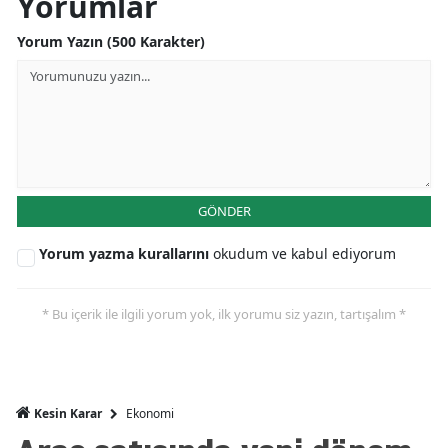
Yorumlar
Mersin
Yorum Yazın (500 Karakter)
İstanbul
İzmir
Kars
Kastamonu
GÖNDER
Kayseri
Yorum yazma kurallarını
okudum ve kabul ediyorum
Kırklareli
Kırşehir
* Bu içerik ile ilgili yorum yok, ilk yorumu siz yazın, tartışalım *
Kocaeli
Konya
Ekonomi
Kesin Karar
Kütahya