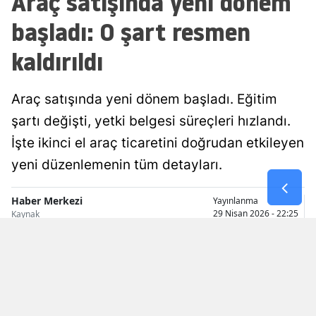
Araç satışında yeni dönem
Malatya
başladı: O şart resmen
Manisa
kaldırıldı
Kahramanmaraş
Araç satışında yeni dönem başladı. Eğitim
Mardin
şartı değişti, yetki belgesi süreçleri hızlandı.
Muğla
İşte ikinci el araç ticaretini doğrudan etkileyen
yeni düzenlemenin tüm detayları.
Muş
Nevşehir
Haber Merkezi
Yayınlanma
29 Nisan 2026 - 22:25
Kaynak
Niğde
Ordu
Rize
Sakarya