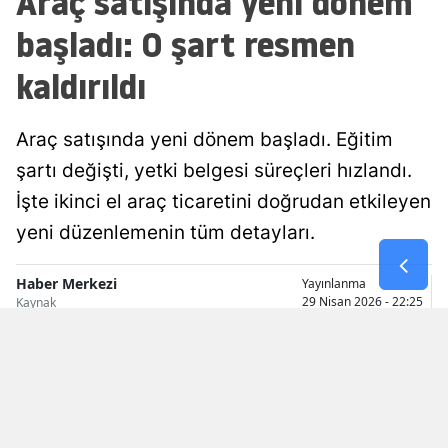
Araç satışında yeni dönem
başladı: O şart resmen
Malatya
Manisa
kaldırıldı
Kahramanmaraş
Araç satışında yeni dönem başladı. Eğitim
Mardin
şartı değişti, yetki belgesi süreçleri hızlandı.
Muğla
İşte ikinci el araç ticaretini doğrudan etkileyen
yeni düzenlemenin tüm detayları.
Muş
Nevşehir
Haber Merkezi
Yayınlanma
29 Nisan 2026 - 22:25
Kaynak
Niğde
Ordu
Rize
Sakarya