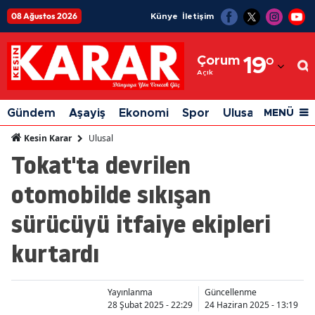
08 Ağustos 2026
Künye
İletişim
Adana
Çorum
19
°
Adıyaman
Açık
Afyonkarahisar
Gündem
Aşayiş
Ekonomi
Spor
Ulusal
Siyaset
MENÜ
Ağrı
Ulusal
Kesin Karar
Tokat'ta devrilen
Amasya
otomobilde sıkışan
Ankara
sürücüyü itfaiye ekipleri
Antalya
kurtardı
Artvin
Aydın
Yayınlanma
Güncellenme
Balıkesir
28 Şubat 2025 - 22:29
24 Haziran 2025 - 13:19