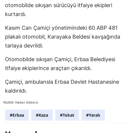
otomobilde sıkışan sürücüyü itfaiye ekipleri
Edirne
kurtardı.
Elazığ
Kasım Can Çamiçi yönetimindeki 60 ABP 481
Erzincan
plakalı otomobil, Karayaka Beldesi kavşağında
Erzurum
tarlaya devrildi.
Eskişehir
Otomobilde sıkışan Çamiçi, Erbaa Belediyesi
itfaiye ekiplerince araçtan çıkarıldı.
Gaziantep
Giresun
Çamiçi, ambulansla Erbaa Devlet Hastanesine
kaldırıldı.
Gümüşhane
YAZAR: Haber Editörü
Hakkari
#Erbaa
#Kaza
#Tokat
#Yaralı
Hatay
Isparta