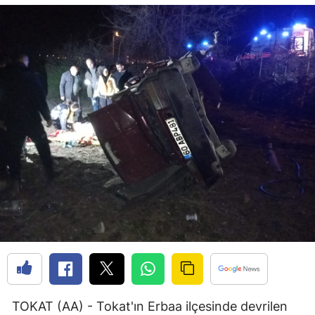
Bilecik
Bingöl
Bitlis
Bolu
Burdur
Bursa
Çanakkale
Çankırı
Çorum
Denizli
Diyarbakır
TOKAT (AA) - Tokat'ın Erbaa ilçesinde devrilen