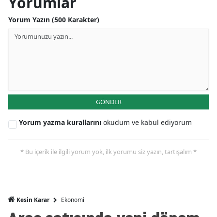
Yorumlar
Mersin
Yorum Yazın (500 Karakter)
İstanbul
İzmir
Kars
Kastamonu
GÖNDER
Kayseri
Yorum yazma kurallarını
okudum ve kabul ediyorum
Kırklareli
* Bu içerik ile ilgili yorum yok, ilk yorumu siz yazın, tartışalım *
Kırşehir
Kocaeli
Konya
Ekonomi
Kesin Karar
Kütahya