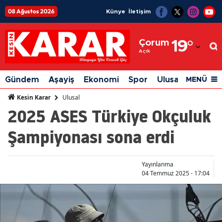
08 Ağustos 2026
Künye
İletişim
Adana
Çorum
19
°
Adıyaman
Açık
Afyonkarahisar
Gündem
Aşayiş
Ekonomi
Spor
Ulusal
Siyaset
MENÜ
Ağrı
Ulusal
Kesin Karar
2025 ASES Türkiye Okçuluk
Amasya
Şampiyonası sona erdi
Ankara
Antalya
Yayınlanma
Artvin
04 Temmuz 2025 - 17:04
Aydın
Balıkesir