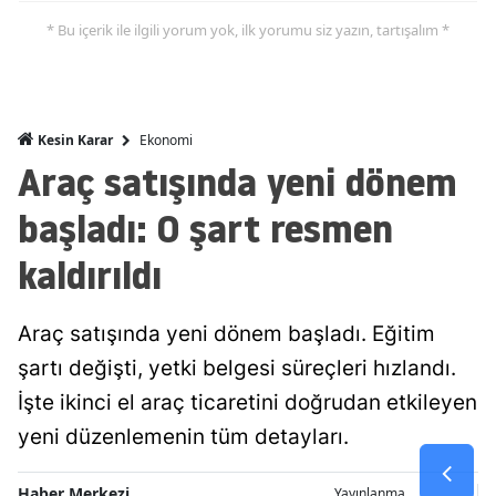
* Bu içerik ile ilgili yorum yok, ilk yorumu siz yazın, tartışalım *
Malatya
Manisa
Kahramanmaraş
Ekonomi
Kesin Karar
Araç satışında yeni dönem
Mardin
başladı: O şart resmen
Muğla
kaldırıldı
Muş
Nevşehir
Araç satışında yeni dönem başladı. Eğitim
Niğde
şartı değişti, yetki belgesi süreçleri hızlandı.
Ordu
İşte ikinci el araç ticaretini doğrudan etkileyen
yeni düzenlemenin tüm detayları.
Rize
Sakarya
Haber Merkezi
Yayınlanma