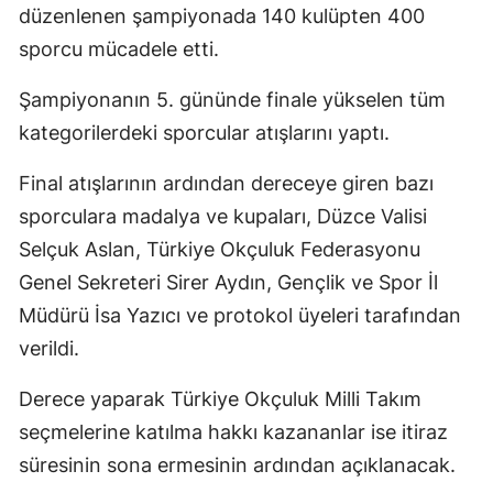
düzenlenen şampiyonada 140 kulüpten 400
Edirne
sporcu mücadele etti.
Elazığ
Şampiyonanın 5. gününde finale yükselen tüm
Erzincan
kategorilerdeki sporcular atışlarını yaptı.
Erzurum
Final atışlarının ardından dereceye giren bazı
Eskişehir
sporculara madalya ve kupaları, Düzce Valisi
Selçuk Aslan, Türkiye Okçuluk Federasyonu
Gaziantep
Genel Sekreteri Sirer Aydın, Gençlik ve Spor İl
Giresun
Müdürü İsa Yazıcı ve protokol üyeleri tarafından
Gümüşhane
verildi.
Hakkari
Derece yaparak Türkiye Okçuluk Milli Takım
seçmelerine katılma hakkı kazananlar ise itiraz
Hatay
süresinin sona ermesinin ardından açıklanacak.
Isparta