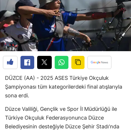
Bilecik
Bingöl
Bitlis
Bolu
Burdur
Bursa
DÜZCE (AA) - 2025 ASES Türkiye Okçuluk
Çanakkale
Şampiyonası tüm kategorilerdeki final atışlarıyla
Çankırı
sona erdi.
Çorum
Düzce Valiliği, Gençlik ve Spor İl Müdürlüğü ile
Denizli
Türkiye Okçuluk Federasyonunca Düzce
Diyarbakır
Belediyesinin desteğiyle Düzce Şehir Stadı'nda