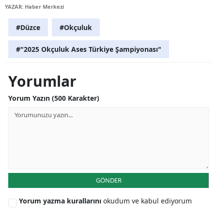
YAZAR: Haber Merkezi
Mersin
#Düzce
#Okçuluk
İstanbul
#"2025 Okçuluk Ases Türkiye Şampiyonası"
İzmir
Kars
Yorumlar
Kastamonu
Yorum Yazın (500 Karakter)
Kayseri
Kırklareli
Kırşehir
Kocaeli
GÖNDER
Konya
Yorum yazma kurallarını
okudum ve kabul ediyorum
Kütahya