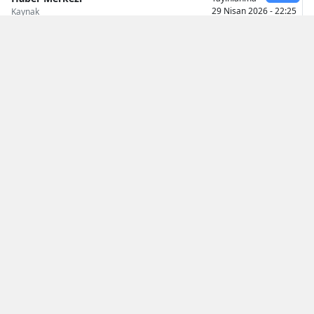
29 Nisan 2026 - 22:25
Kaynak
Samsun
Siirt
Sinop
Sivas
Tekirdağ
Tokat
Trabzon
Tunceli
Şanlıurfa
Araç alım-satımında yıllardır tartışılan şartlardan
Uşak
biri tarihe karıştı. Resmi Gazete’de yayımlanan
yeni düzenleme, ikinci el otomobil piyasasında
Van