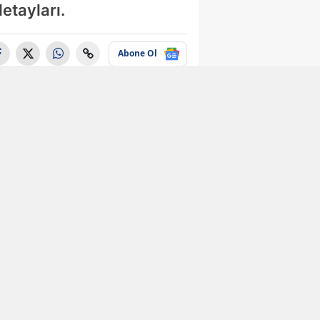
etayları.
Abone Ol
Ekonomi
e-Devlet
kullanıcılarına
büyük kolaylık!
Yıllardır
bekleniyordu