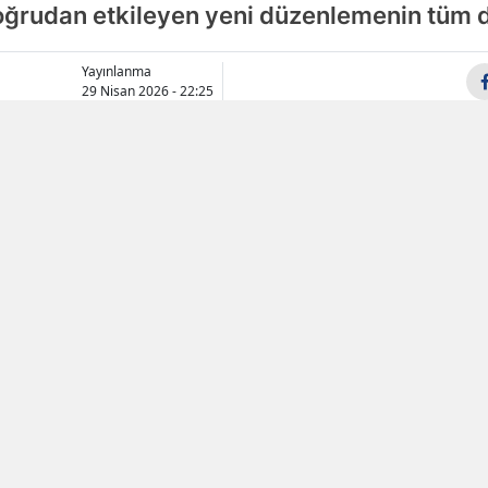
 doğrudan etkileyen yeni düzenlemenin tüm d
Samsun
Yayınlanma
Siirt
29 Nisan 2026 - 22:25
Sinop
Sivas
Tekirdağ
Tokat
Trabzon
Tunceli
Şanlıurfa
Uşak
Van