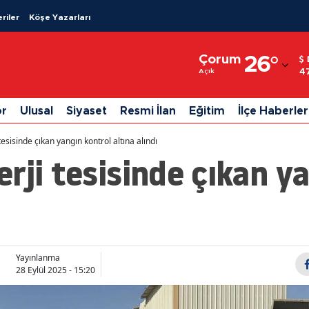
riler
Köşe Yazarları
Adana
Çorum
26
°
Adıyaman
4
Açık
Afyonkarahisar
or
Ulusal
Siyaset
Resmi İlan
Eğitim
İlçe Haberler
Ağrı
esisinde çıkan yangın kontrol altına alındı
Amasya
rji tesisinde çıkan y
Ankara
Antalya
Artvin
Yayınlanma
Aydın
28 Eylül 2025 - 15:20
Balıkesir