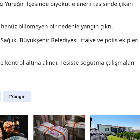
Yüreğir ilçesinde biyokütle enerji tesisinde çıkan
Edirne
Elazığ
e henüz bilinmeyen bir nedenle yangın çıktı.
Erzincan
Sağlık, Büyükşehir Belediyesi itfaiye ve polis ekipleri
Erzurum
Eskişehir
e kontrol altına alındı. Tesiste soğutma çalışmaları
Gaziantep
Giresun
#Yangın
Gümüşhane
Hakkari
Hatay
Isparta