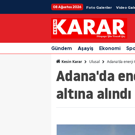
08 Ağustos 2026
Foto Galeriler
Video Gale
Gündem
Aşayiş
Ekonomi
Sp
Ulusal
Adana'da enerji t
Kesin Karar
Adana'da ene
altına alındı