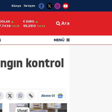
Künye
İletişim
DOLAR
EURO
Ara
7,7436
55,2510
%0.18
%0.32
i
MENÜ
angın kontrol
Abone Ol
Ulusal