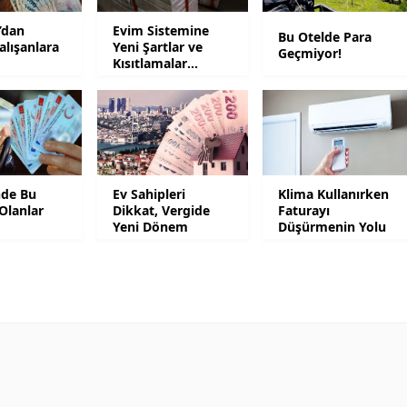
Mersin
’dan
Evim Sistemine
Bu Otelde Para
alışanlara
Yeni Şartlar ve
Geçmiyor!
İstanbul
Kısıtlamalar
Geliyor
İzmir
Kars
Kastamonu
nde Bu
Ev Sahipleri
Klima Kullanırken
Olanlar
Dikkat, Vergide
Faturayı
Kayseri
Yeni Dönem
Düşürmenin Yolu
Kırklareli
Kırşehir
Kocaeli
Konya
Kütahya