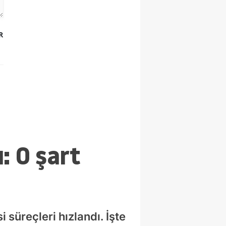
R
: O şart
 süreçleri hızlandı. İşte