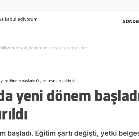
Malatya
e kabul ediyorum
GÖNDE
Manisa
Kahramanmaraş
Mardin
 ilgili yorum yok, ilk yorumu siz yazın, tartışalım *
Muğla
Muş
 yeni dönem başladı: O şart resmen kaldırıldı
Nevşehir
da yeni dönem başladı
Niğde
rıldı
Ordu
Rize
 başladı. Eğitim şartı değişti, yetki belgesi
Sakarya