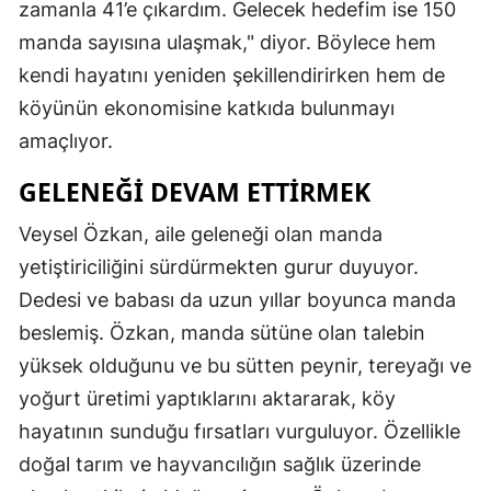
zamanla 41’e çıkardım. Gelecek hedefim ise 150
Mersin
manda sayısına ulaşmak," diyor. Böylece hem
kendi hayatını yeniden şekillendirirken hem de
İstanbul
köyünün ekonomisine katkıda bulunmayı
İzmir
amaçlıyor.
Kars
GELENEĞI DEVAM ETTIRMEK
Kastamonu
Veysel Özkan, aile geleneği olan manda
Kayseri
yetiştiriciliğini sürdürmekten gurur duyuyor.
Dedesi ve babası da uzun yıllar boyunca manda
Kırklareli
beslemiş. Özkan, manda sütüne olan talebin
Kırşehir
yüksek olduğunu ve bu sütten peynir, tereyağı ve
Kocaeli
yoğurt üretimi yaptıklarını aktararak, köy
hayatının sunduğu fırsatları vurguluyor. Özellikle
Konya
doğal tarım ve hayvancılığın sağlık üzerinde
Kütahya