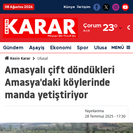
08 Ağustos 2026
Künye
İletişim
Adana
Çorum
23
°
Adıyaman
Açık
Afyonkarahisar
Gündem
Aşayiş
Ekonomi
Spor
Ulusal
Siyaset
MENÜ
Ağrı
Ulusal
Kesin Karar
Amasyalı çift döndükleri
Amasya
Amasya'daki köylerinde
Ankara
manda yetiştiriyor
Antalya
Artvin
Yayınlanma
Aydın
28 Temmuz 2025 - 17:30
Balıkesir