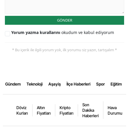
Yalova
GÖNDER
Karabük
Yorum yazma kurallarını
okudum ve kabul ediyorum
Kilis
Osmaniye
* Bu içerik ile ilgili yorum yok, ilk yorumu siz yazın, tartışalım *
Düzce
Gündem
Teknoloji
Aşayiş
İlçe Haberleri
Spor
Eğitim
Son
Döviz
Altın
Kripto
Hava
Dakika
Kurları
Fiyatları
Fiyatları
Durumu
Haberleri