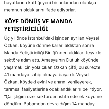
hayatlarına kattığı yeni bir anlamdan oldukça
Edirne
memnun olduklarını ifade ediyorlar.
Elazığ
KÖYE DÖNÜŞ VE MANDA
Erzincan
YETIŞTIRICILIĞI
Erzurum
Üç yıl önce İstanbul'daki işinden ayrılan Veysel
Özkan, köyüne dönme kararı aldıktan sonra
Eskişehir
Manda Yetiştiriciliği Birliği'nden aldıkları teşvikle
Gaziantep
sektöre adım attı. Amasya'nın Dutluk köyünde
Giresun
yaşamak için yola çıkan Özkan çifti, bu süreçte
41 mandaya sahip olmaya başardı. Veysel
Gümüşhane
Özkan, köydeki evini ve ahırını yenileyerek,
Hakkari
tarımsal faaliyetlerine odaklandıklarını belirtiyor.
Hatay
"Çalıştığım özel sektörden istifa ederek köyüme
döndüm. Babamdan devraldığım 14 mandayı
Isparta