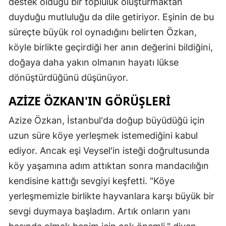
destek olduğu bir topluluk oluşturmaktan
duyduğu mutluluğu da dile getiriyor. Eşinin de bu
Samsun
süreçte büyük rol oynadığını belirten Özkan,
Siirt
köyle birlikte geçirdiği her anın değerini bildiğini,
Sinop
doğaya daha yakın olmanın hayatı lükse
dönüştürdüğünü düşünüyor.
Sivas
AZIZE ÖZKAN'IN GÖRÜŞLERI
Tekirdağ
Azize Özkan, İstanbul'da doğup büyüdüğü için
Tokat
uzun süre köye yerleşmek istemediğini kabul
Trabzon
ediyor. Ancak eşi Veysel'in isteği doğrultusunda
Tunceli
köy yaşamına adım attıktan sonra mandacılığın
kendisine kattığı sevgiyi keşfetti. "Köye
Şanlıurfa
yerleşmemizle birlikte hayvanlara karşı büyük bir
Uşak
sevgi duymaya başladım. Artık onların yanı
Van