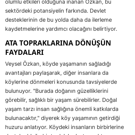
olumlu etkileri olduğuna inanan Özkan, bu
Malatya
sektördeki potansiyelin farkında. Devlet
desteklerinin de bu yolda daha da ilerleme
Manisa
kaydetmelerine yardımcı olacağını belirtiyor.
Kahramanmaraş
ATA TOPRAKLARINA DÖNÜŞÜN
Mardin
FAYDALARI
Muğla
Veysel Özkan, köyde yaşamanın sağladığı
Muş
avantajları paylaşarak, diğer insanlara da
köylerine dönmeleri konusunda tavsiyelerde
Nevşehir
bulunuyor. "Burada doğanın güzelliklerini
Niğde
görebilir, sağlıklı bir yaşam sürebilirler. Doğal
Ordu
yaşam tarzı insan sağlığına önemli katkılarda
bulunacaktır," diyerek köy yaşamının getirdiği
Rize
huzuru anlatıyor. Köydeki insanların birbirlerine
Sakarya