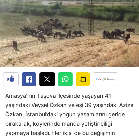
Bilecik
Bingöl
Bitlis
Bolu
Burdur
Bursa
Çanakkale
Amasya'nın Taşova ilçesinde yaşayan 41
Çankırı
yaşındaki Veysel Özkan ve eşi 39 yaşındaki Azize
Çorum
Özkan, İstanbul’daki yoğun yaşamlarını geride
Denizli
bırakarak, köylerinde manda yetiştiriciliği
yapmaya başladı. Her ikisi de bu değişimin
Diyarbakır