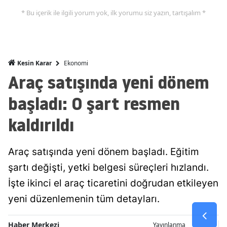
* Bu içerik ile ilgili yorum yok, ilk yorumu siz yazın, tartışalım *
Malatya
Manisa
Kahramanmaraş
Ekonomi
Kesin Karar
Araç satışında yeni dönem
Mardin
başladı: O şart resmen
Muğla
kaldırıldı
Muş
Nevşehir
Araç satışında yeni dönem başladı. Eğitim
Niğde
şartı değişti, yetki belgesi süreçleri hızlandı.
Ordu
İşte ikinci el araç ticaretini doğrudan etkileyen
yeni düzenlemenin tüm detayları.
Rize
Sakarya
Haber Merkezi
Yayınlanma