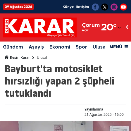
09 Ağustos 2026
Künye
İletişim
Adana
Çorum
20
°
Adıyaman
Açık
Afyonkarahisar
Gündem
Aşayiş
Ekonomi
Spor
Ulusal
Siyaset
MENÜ
Ağrı
Ulusal
Kesin Karar
Bayburt'ta motosiklet
Amasya
hırsızlığı yapan 2 şüpheli
Ankara
tutuklandı
Antalya
Artvin
Yayınlanma
Aydın
21 Ağustos 2025 - 16:00
Balıkesir