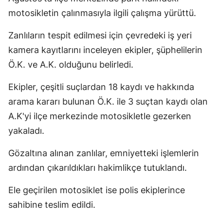
Edirne
motosikletin çalınmasıyla ilgili çalışma yürüttü.
Elazığ
Zanlıların tespit edilmesi için çevredeki iş yeri
kamera kayıtlarını inceleyen ekipler, şüphelilerin
Erzincan
Ö.K. ve A.K. olduğunu belirledi.
Erzurum
Ekipler, çeşitli suçlardan 18 kaydı ve hakkında
Eskişehir
arama kararı bulunan Ö.K. ile 3 suçtan kaydı olan
Gaziantep
A.K'yi ilçe merkezinde motosikletle gezerken
yakaladı.
Giresun
Gümüşhane
Gözaltına alınan zanlılar, emniyetteki işlemlerin
ardından çıkarıldıkları hakimlikçe tutuklandı.
Hakkari
Ele geçirilen motosiklet ise polis ekiplerince
Hatay
sahibine teslim edildi.
Isparta