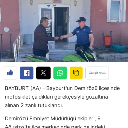
Bilecik
Bingöl
Bitlis
Bolu
Burdur
Bursa
Çanakkale
BAYBURT (AA) - Bayburt'un Demirözü ilçesinde
Çankırı
motosiklet çaldıkları gerekçesiyle gözaltına
Çorum
alınan 2 zanlı tutuklandı.
Denizli
Demirözü Emniyet Müdürlüğü ekipleri, 9
Diyarbakır
Ağustos'ta ilçe merkezinde park halindeki