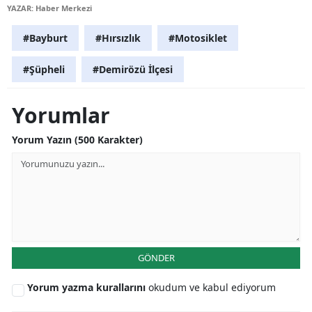
YAZAR: Haber Merkezi
Mersin
#Bayburt
#Hırsızlık
#Motosiklet
İstanbul
#Şüpheli
#Demirözü İlçesi
İzmir
Kars
Yorumlar
Kastamonu
Yorum Yazın (500 Karakter)
Kayseri
Kırklareli
Kırşehir
Kocaeli
GÖNDER
Konya
Yorum yazma kurallarını
okudum ve kabul ediyorum
Kütahya