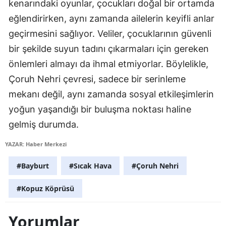
kenarındaki oyunlar, çocukları doğal bir ortamda
Malatya
eğlendirirken, aynı zamanda ailelerin keyifli anlar
geçirmesini sağlıyor. Veliler, çocuklarının güvenli
Manisa
bir şekilde suyun tadını çıkarmaları için gereken
Kahramanmaraş
önlemleri almayı da ihmal etmiyorlar. Böylelikle,
Mardin
Çoruh Nehri çevresi, sadece bir serinleme
mekanı değil, aynı zamanda sosyal etkileşimlerin
Muğla
yoğun yaşandığı bir buluşma noktası haline
Muş
gelmiş durumda.
Nevşehir
YAZAR: Haber Merkezi
Niğde
#Bayburt
#Sıcak Hava
#Çoruh Nehri
Ordu
#Kopuz Köprüsü
Rize
Yorumlar
Sakarya