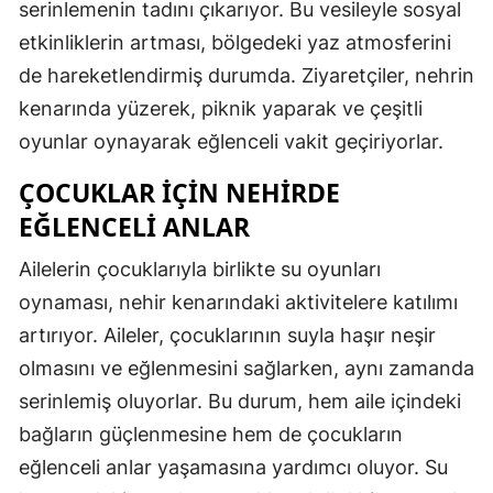
serinlemenin tadını çıkarıyor. Bu vesileyle sosyal
Mersin
etkinliklerin artması, bölgedeki yaz atmosferini
de hareketlendirmiş durumda. Ziyaretçiler, nehrin
İstanbul
kenarında yüzerek, piknik yaparak ve çeşitli
İzmir
oyunlar oynayarak eğlenceli vakit geçiriyorlar.
Kars
ÇOCUKLAR İÇIN NEHIRDE
Kastamonu
EĞLENCELI ANLAR
Kayseri
Ailelerin çocuklarıyla birlikte su oyunları
Kırklareli
oynaması, nehir kenarındaki aktivitelere katılımı
artırıyor. Aileler, çocuklarının suyla haşır neşir
Kırşehir
olmasını ve eğlenmesini sağlarken, aynı zamanda
Kocaeli
serinlemiş oluyorlar. Bu durum, hem aile içindeki
bağların güçlenmesine hem de çocukların
Konya
eğlenceli anlar yaşamasına yardımcı oluyor. Su
Kütahya