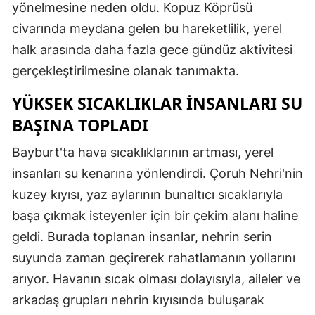
yönelmesine neden oldu. Kopuz Köprüsü
Edirne
civarında meydana gelen bu hareketlilik, yerel
Elazığ
halk arasında daha fazla gece gündüz aktivitesi
gerçekleştirilmesine olanak tanımakta.
Erzincan
YÜKSEK SICAKLIKLAR İNSANLARI SU
Erzurum
BAŞINA TOPLADI
Eskişehir
Bayburt'ta hava sıcaklıklarının artması, yerel
Gaziantep
insanları su kenarına yönlendirdi. Çoruh Nehri'nin
Giresun
kuzey kıyısı, yaz aylarının bunaltıcı sıcaklarıyla
başa çıkmak isteyenler için bir çekim alanı haline
Gümüşhane
geldi. Burada toplanan insanlar, nehrin serin
Hakkari
suyunda zaman geçirerek rahatlamanın yollarını
Hatay
arıyor. Havanın sıcak olması dolayısıyla, aileler ve
arkadaş grupları nehrin kıyısında buluşarak
Isparta