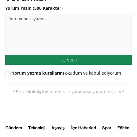
Yorum Yazın (500 Karakter)
Samsun
Siirt
Sinop
Sivas
GÖNDER
Tekirdağ
Tokat
Yorum yazma kurallarını
okudum ve kabul ediyorum
Trabzon
* Bu içerik ile ilgili yorum yok, ilk yorumu siz yazın, tartışalım *
Tunceli
Şanlıurfa
Uşak
Gündem
Teknoloji
Aşayiş
İlçe Haberleri
Spor
Eğitim
Van