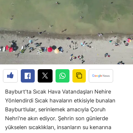
Bilecik
Bingöl
Bitlis
Bolu
Burdur
Bursa
Çanakkale
Bayburt'ta Sıcak Hava Vatandaşları Nehire
Çankırı
Yönlendirdi Sıcak havaların etkisiyle bunalan
Çorum
Bayburtlular, serinlemek amacıyla Çoruh
Denizli
Nehri'ne akın ediyor. Şehrin son günlerde
yükselen sıcaklıkları, insanların su kenarına
Diyarbakır