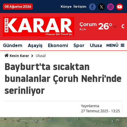
08 Ağustos 2026
Künye
İletişim
Adana
Çorum
26
°
Adıyaman
Açık
Afyonkarahisar
Gündem
Aşayiş
Ekonomi
Spor
Ulusal
Siyaset
MENÜ
Ağrı
Ulusal
Kesin Karar
Bayburt'ta sıcaktan
Amasya
bunalanlar Çoruh Nehri'nde
Ankara
serinliyor
Antalya
Artvin
Yayınlanma
Aydın
27 Temmuz 2025 - 13:25
Balıkesir