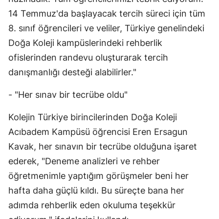
14 Temmuz'da başlayacak tercih süreci için tüm
Samsun
8. sınıf öğrencileri ve veliler, Türkiye genelindeki
Siirt
Doğa Koleji kampüslerindeki rehberlik
Sinop
ofislerinden randevu oluşturarak tercih
danışmanlığı desteği alabilirler."
Sivas
- "Her sınav bir tecrübe oldu"
Tekirdağ
Tokat
Kolejin Türkiye birincilerinden Doğa Koleji
Acıbadem Kampüsü öğrencisi Eren Ersagun
Trabzon
Kavak, her sınavın bir tecrübe olduğuna işaret
Tunceli
ederek, "Deneme analizleri ve rehber
öğretmenimle yaptığım görüşmeler beni her
Şanlıurfa
hafta daha güçlü kıldı. Bu süreçte bana her
Uşak
adımda rehberlik eden okuluma teşekkür
Van