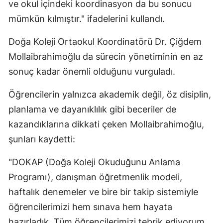
ve okul içindeki koordinasyon da bu sonucu
Malatya
mümkün kılmıştır." ifadelerini kullandı.
Manisa
Doğa Koleji Ortaokul Koordinatörü Dr. Çiğdem
Kahramanmaraş
Mollaibrahimoğlu da sürecin yönetiminin en az
sonuç kadar önemli olduğunu vurguladı.
Mardin
Öğrencilerin yalnızca akademik değil, öz disiplin,
Muğla
planlama ve dayanıklılık gibi beceriler de
Muş
kazandıklarına dikkati çeken Mollaibrahimoğlu,
Nevşehir
şunları kaydetti:
Niğde
"DOKAP (Doğa Koleji Okuduğunu Anlama
Programı), danışman öğretmenlik modeli,
Ordu
haftalık denemeler ve bire bir takip sistemiyle
Rize
öğrencilerimizi hem sınava hem hayata
Sakarya
hazırladık. Tüm öğrencilerimizi tebrik ediyorum.