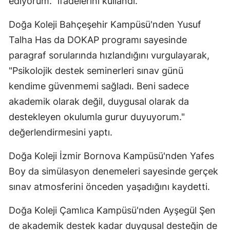
ediyorum." ifadelerini kullandı.
Yozgat
Doğa Koleji Bahçeşehir Kampüsü'nden Yusuf
Talha Has da DOKAP programı sayesinde
Zonguldak
paragraf sorularında hızlandığını vurgulayarak,
Aksaray
"Psikolojik destek seminerleri sınav günü
Bayburt
kendime güvenmemi sağladı. Beni sadece
akademik olarak değil, duygusal olarak da
Karaman
destekleyen okulumla gurur duyuyorum."
Kırıkkale
değerlendirmesini yaptı.
Batman
Doğa Koleji İzmir Bornova Kampüsü'nden Yafes
Şırnak
Boy da simülasyon denemeleri sayesinde gerçek
sınav atmosferini önceden yaşadığını kaydetti.
Bartın
Ardahan
Doğa Koleji Çamlıca Kampüsü'nden Ayşegül Şen
de akademik destek kadar duygusal desteğin de
Iğdır