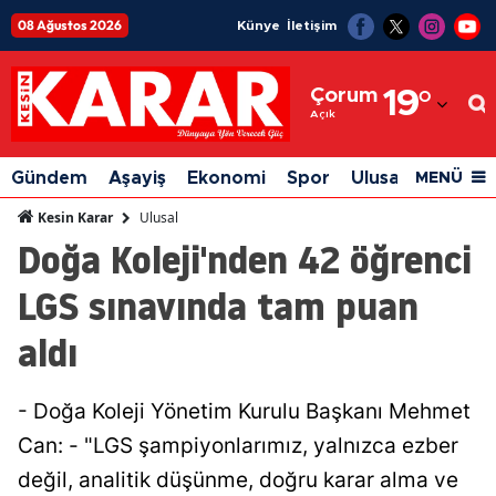
08 Ağustos 2026
Künye
İletişim
Adana
Çorum
19
°
Adıyaman
Açık
Afyonkarahisar
Gündem
Aşayiş
Ekonomi
Spor
Ulusal
Siyaset
MENÜ
Ağrı
Ulusal
Kesin Karar
Doğa Koleji'nden 42 öğrenci
Amasya
LGS sınavında tam puan
Ankara
aldı
Antalya
Artvin
- Doğa Koleji Yönetim Kurulu Başkanı Mehmet
Aydın
Can: - "LGS şampiyonlarımız, yalnızca ezber
Balıkesir
değil, analitik düşünme, doğru karar alma ve