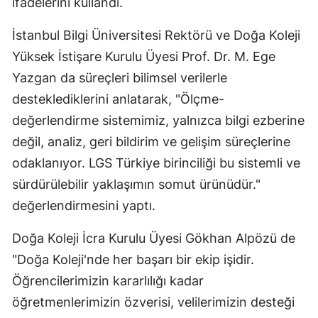
ifadelerini kullandı.
Mersin
İstanbul Bilgi Üniversitesi Rektörü ve Doğa Koleji
İstanbul
Yüksek İstişare Kurulu Üyesi Prof. Dr. M. Ege
Yazgan da süreçleri bilimsel verilerle
İzmir
desteklediklerini anlatarak, "Ölçme-
Kars
değerlendirme sistemimiz, yalnızca bilgi ezberine
Kastamonu
değil, analiz, geri bildirim ve gelişim süreçlerine
odaklanıyor. LGS Türkiye birinciliği bu sistemli ve
Kayseri
sürdürülebilir yaklaşımın somut ürünüdür."
Kırklareli
değerlendirmesini yaptı.
Kırşehir
Doğa Koleji İcra Kurulu Üyesi Gökhan Alpözü de
Kocaeli
"Doğa Koleji'nde her başarı bir ekip işidir.
Öğrencilerimizin kararlılığı kadar
Konya
öğretmenlerimizin özverisi, velilerimizin desteği
Kütahya