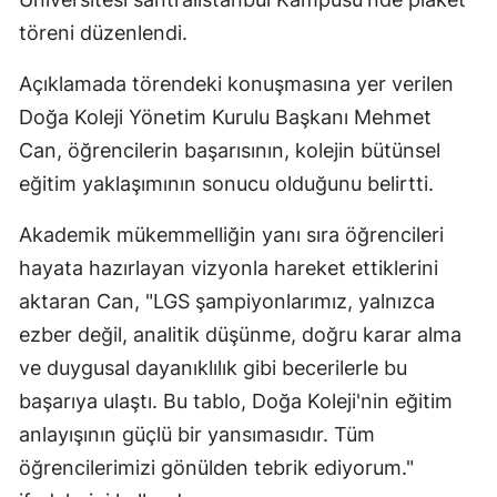
Edirne
töreni düzenlendi.
Elazığ
Açıklamada törendeki konuşmasına yer verilen
Doğa Koleji Yönetim Kurulu Başkanı Mehmet
Erzincan
Can, öğrencilerin başarısının, kolejin bütünsel
Erzurum
eğitim yaklaşımının sonucu olduğunu belirtti.
Eskişehir
Akademik mükemmelliğin yanı sıra öğrencileri
Gaziantep
hayata hazırlayan vizyonla hareket ettiklerini
Giresun
aktaran Can, "LGS şampiyonlarımız, yalnızca
ezber değil, analitik düşünme, doğru karar alma
Gümüşhane
ve duygusal dayanıklılık gibi becerilerle bu
Hakkari
başarıya ulaştı. Bu tablo, Doğa Koleji'nin eğitim
anlayışının güçlü bir yansımasıdır. Tüm
Hatay
öğrencilerimizi gönülden tebrik ediyorum."
Isparta