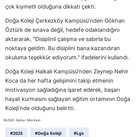
çok kıymetli olduğuna dikkati çekti.
Yalova
Doğa Koleji Çerkezköy Kampüsü'nden Gökhan
Karabük
Öztürk de sınava değil, hedefe odaklandığını
Kilis
aktararak, "Disiplinli çalışma ve sabırla bu
noktaya geldim. Bu disiplini bana kazandıran
Osmaniye
okuluma teşekkür ediyorum." ifadelerini kullandı.
Düzce
Doğa Koleji Halkalı Kampüsü'nden Zeynep Nehir
Koca da her hafta gelişimini takip etmenin
motivasyon sağladığına işaret ederek, başarı
hayali kurmasını sağlayan eğitim ortamının Doğa
Koleji'nde olduğunu belirtti.
YAZAR: Haber Merkezi
#2025
#Doğa Koleji
#Lgs