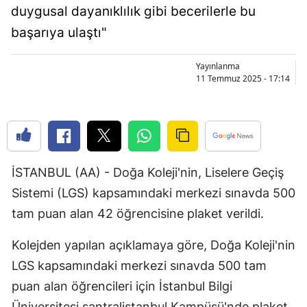
duygusal dayanıklılık gibi becerilerle bu
Bilecik
başarıya ulaştı"
Bingöl
Yayınlanma
Bitlis
11 Temmuz 2025 - 17:14
Bolu
Burdur
Bursa
İSTANBUL (AA) - Doğa Koleji'nin, Liselere Geçiş
Çanakkale
Sistemi (LGS) kapsamındaki merkezi sınavda 500
Çankırı
tam puan alan 42 öğrencisine plaket verildi.
Çorum
Kolejden yapılan açıklamaya göre, Doğa Koleji'nin
LGS kapsamındaki merkezi sınavda 500 tam
Denizli
puan alan öğrencileri için İstanbul Bilgi
Diyarbakır
Üniversitesi santralistanbul Kampüsü'nde plaket