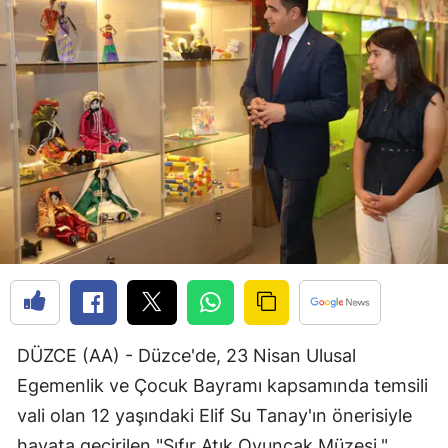
Bilecik
Bingöl
Bitlis
Bolu
Burdur
Bursa
Çanakkale
Çankırı
Çorum
DÜZCE (AA) - Düzce'de, 23 Nisan Ulusal
Egemenlik ve Çocuk Bayramı kapsamında temsili
Denizli
vali olan 12 yaşındaki Elif Su Tanay'ın önerisiyle
Diyarbakır
hayata geçirilen "Sıfır Atık Oyuncak Müzesi,"