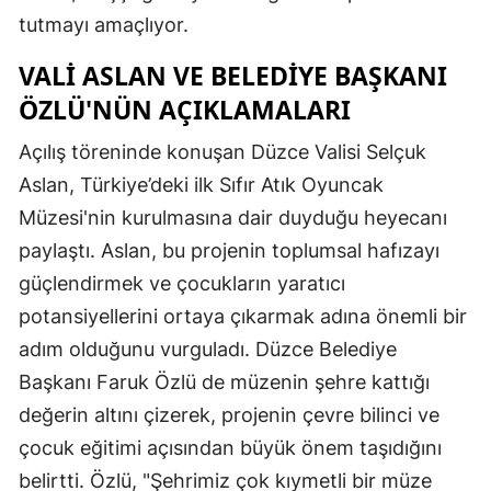
tutmayı amaçlıyor.
Malatya
VALI ASLAN VE BELEDIYE BAŞKANI
Manisa
ÖZLÜ'NÜN AÇIKLAMALARI
Kahramanmaraş
Açılış töreninde konuşan Düzce Valisi Selçuk
Mardin
Aslan, Türkiye’deki ilk Sıfır Atık Oyuncak
Muğla
Müzesi'nin kurulmasına dair duyduğu heyecanı
paylaştı. Aslan, bu projenin toplumsal hafızayı
Muş
güçlendirmek ve çocukların yaratıcı
Nevşehir
potansiyellerini ortaya çıkarmak adına önemli bir
Niğde
adım olduğunu vurguladı. Düzce Belediye
Başkanı Faruk Özlü de müzenin şehre kattığı
Ordu
değerin altını çizerek, projenin çevre bilinci ve
Rize
çocuk eğitimi açısından büyük önem taşıdığını
belirtti. Özlü, "Şehrimiz çok kıymetli bir müze
Sakarya