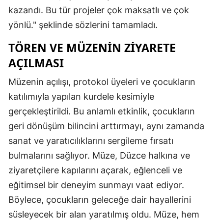
kazandı. Bu tür projeler çok maksatlı ve çok
Samsun
yönlü." şeklinde sözlerini tamamladı.
Siirt
TÖREN VE MÜZENIN ZIYARETE
Sinop
AÇILMASI
Sivas
Müzenin açılışı, protokol üyeleri ve çocukların
katılımıyla yapılan kurdele kesimiyle
Tekirdağ
gerçekleştirildi. Bu anlamlı etkinlik, çocukların
Tokat
geri dönüşüm bilincini arttırmayı, aynı zamanda
Trabzon
sanat ve yaratıcılıklarını sergileme fırsatı
bulmalarını sağlıyor. Müze, Düzce halkına ve
Tunceli
ziyaretçilere kapılarını açarak, eğlenceli ve
Şanlıurfa
eğitimsel bir deneyim sunmayı vaat ediyor.
Uşak
Böylece, çocukların geleceğe dair hayallerini
süsleyecek bir alan yaratılmış oldu. Müze, hem
Van