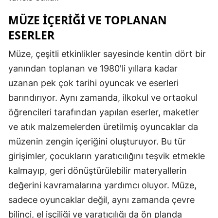
Mersin
MÜZE İÇERIĞI VE TOPLANAN
ESERLER
İstanbul
İzmir
Müze, çeşitli etkinlikler sayesinde kentin dört bir
yanından toplanan ve 1980'li yıllara kadar
Kars
uzanan pek çok tarihi oyuncak ve eserleri
Kastamonu
barındırıyor. Aynı zamanda, ilkokul ve ortaokul
öğrencileri tarafından yapılan eserler, maketler
Kayseri
ve atık malzemelerden üretilmiş oyuncaklar da
Kırklareli
müzenin zengin içeriğini oluşturuyor. Bu tür
Kırşehir
girişimler, çocukların yaratıcılığını teşvik etmekle
kalmayıp, geri dönüştürülebilir materyallerin
Kocaeli
değerini kavramalarına yardımcı oluyor. Müze,
Konya
sadece oyuncaklar değil, aynı zamanda çevre
Kütahya
bilinci, el işçiliği ve yaratıcılığı da ön planda