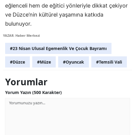
eğlenceli hem de eğitici yönleriyle dikkat çekiyor
Yozgat
ve Düzce’nin kültürel yaşamına katkıda
Zonguldak
bulunuyor.
Aksaray
YAZAR: Haber Merkezi
Bayburt
#23 Nisan Ulusal Egemenlik Ve Çocuk Bayramı
Karaman
#Düzce
#Müze
#Oyuncak
#Temsili Vali
Kırıkkale
Yorumlar
Batman
Yorum Yazın (500 Karakter)
Şırnak
Bartın
Ardahan
Iğdır