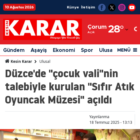
10 Ağustos 2026
Künye
İletişim
Adana
Çorum
28
°
Adıyaman
Açık
Afyonkarahisar
Gündem
Aşayiş
Ekonomi
Spor
Ulusal
Siyaset
MENÜ
Ağrı
Ulusal
Kesin Karar
Düzce'de "çocuk vali"nin
Amasya
talebiyle kurulan "Sıfır Atık
Ankara
Oyuncak Müzesi" açıldı
Antalya
Artvin
Yayınlanma
Aydın
18 Temmuz 2025 - 13:13
Balıkesir