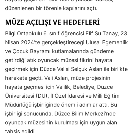
Edirne
düzenlenen bir törenle kapılarını açtı.
Elazığ
MÜZE AÇILIŞI VE HEDEFLERI
Erzincan
Bilgi Ortaokulu 6. sınıf öğrencisi Elif Su Tanay, 23
Nisan 2024’te gerçekleştireceği Ulusal Egemenlik
Erzurum
ve Çocuk Bayramı kutlamalarında gündeme
Eskişehir
getirdiği atık oyuncak müzesi fikrini hayata
Gaziantep
geçirmek için Düzce Valisi Selçuk Aslan ile birlikte
harekete geçti. Vali Aslan, müze projesinin
Giresun
hayata geçmesi için Valilik, Belediye, Düzce
Gümüşhane
Üniversitesi (DÜ), İl Özel İdaresi ve Milli Eğitim
Müdürlüğü işbirliğinde önemli adımlar attı. Bu
Hakkari
işbirliği sonucunda, Düzce Bilim Merkezi'nde
Hatay
oyuncak müzesinin kurulması için uygun alan
Isparta
tahsis edildi.