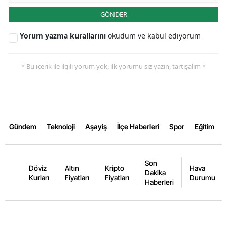
GÖNDER
Yalova
Yorum yazma kurallarını
okudum ve kabul ediyorum
Karabük
Kilis
* Bu içerik ile ilgili yorum yok, ilk yorumu siz yazın, tartışalım *
Osmaniye
Düzce
Gündem
Teknoloji
Aşayiş
İlçe Haberleri
Spor
Eğitim
Son
Döviz
Altın
Kripto
Hava
Dakika
Kurları
Fiyatları
Fiyatları
Durumu
Haberleri