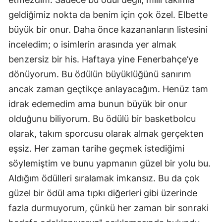
Mersin
geldiğimiz nokta da benim için çok özel. Elbette
büyük bir onur. Daha önce kazananların listesini
İstanbul
inceledim; o isimlerin arasında yer almak
İzmir
benzersiz bir his. Haftaya yine Fenerbahçe’ye
dönüyorum. Bu ödülün büyüklüğünü sanırım
Kars
ancak zaman geçtikçe anlayacağım. Henüz tam
Kastamonu
idrak edemedim ama bunun büyük bir onur
Kayseri
olduğunu biliyorum. Bu ödülü bir basketbolcu
olarak, takım sporcusu olarak almak gerçekten
Kırklareli
eşsiz. Her zaman tarihe geçmek istediğimi
Kırşehir
söylemiştim ve bunu yapmanın güzel bir yolu bu.
Kocaeli
Aldığım ödülleri sıralamak imkansız. Bu da çok
güzel bir ödül ama tıpkı diğerleri gibi üzerinde
Konya
fazla durmuyorum, çünkü her zaman bir sonraki
Kütahya