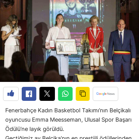
Bilecik
Bingöl
Bitlis
Bolu
Burdur
Bursa
Çanakkale
Çankırı
Çorum
Fenerbahçe Kadın Basketbol Takımı’nın Belçikalı
oyuncusu Emma Meesseman, Ulusal Spor Başarı
Denizli
Ödülü’ne layık görüldü.
Diyarbakır
Geçtiğimiz ay Belçika’nın en prestijli ödüllerinden