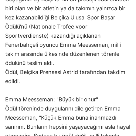
Edirne
biri olan ve bir atletin ya da takımın yalnızca bir
kez kazanabildiği Belçika Ulusal Spor Başarı
Elazığ
Ödülü’nü (Nationale Trofee voor
Erzincan
Sportverdienste) kazandığı açıklanan
Fenerbahçeli oyuncu Emma Meesseman, milli
Erzurum
takım arasında ülkesinde düzenlenen törenle
Eskişehir
ödülünü teslim aldı.
Gaziantep
Ödül, Belçika Prensesi Astrid tarafından takdim
edildi.
Giresun
Gümüşhane
Emma Meesseman: "Büyük bir onur"
Hakkari
Ödül töreninde duygularını dile getiren Emma
Meesseman, "Küçük Emma buna inanmazdı
Hatay
sanırım. Bunların hepsini yaşayacağımı asla hayal
Isparta
etmezdim. Sadece bu ödül değil, milli takımla