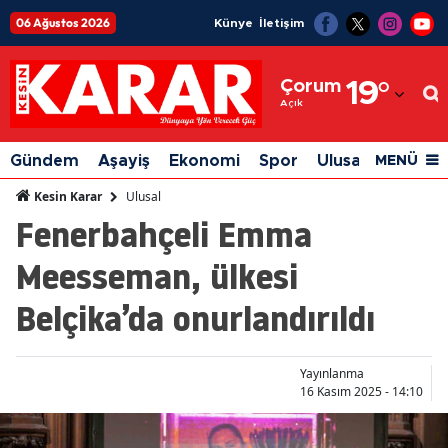
06 Ağustos 2026
Künye
İletişim
Adana
Çorum
19
°
Adıyaman
Açık
Afyonkarahisar
Gündem
Aşayiş
Ekonomi
Spor
Ulusal
Siyaset
MENÜ
Ağrı
Ulusal
Kesin Karar
Fenerbahçeli Emma
Amasya
Meesseman, ülkesi
Ankara
Belçika’da onurlandırıldı
Antalya
Artvin
Yayınlanma
Aydın
16 Kasım 2025 - 14:10
Balıkesir