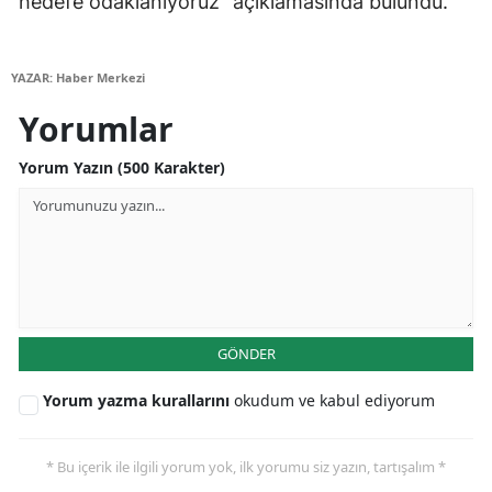
hedefe odaklanıyoruz" açıklamasında bulundu.
Malatya
Manisa
YAZAR: Haber Merkezi
Yorumlar
Kahramanmaraş
Yorum Yazın (500 Karakter)
Mardin
Muğla
Muş
Nevşehir
Niğde
GÖNDER
Ordu
Yorum yazma kurallarını
okudum ve kabul ediyorum
Rize
* Bu içerik ile ilgili yorum yok, ilk yorumu siz yazın, tartışalım *
Sakarya