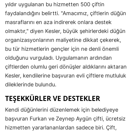
yıldır uygulanan bu hizmetten 500 çiftin
Malatya
faydalandığını belirtti. "Amacımız, çiftlerin düğün
Manisa
masraflarını en aza indirerek onlara destek
olmaktır," diyen Kesler, büyük şehirlerdeki düğün
Kahramanmaraş
organizasyonlarının maliyetine dikkat çekerek,
Mardin
bu tür hizmetlerin gençler için ne denli önemli
olduğunu vurguladı. Uygulamanın ardından
Muğla
çiftlerden olumlu geri dönüşler aldıklarını aktaran
Muş
Kesler, kendilerine başvuran evli çiftlere mutluluk
Nevşehir
dileklerinde bulundu.
Niğde
TEŞEKKÜRLER VE DESTEKLER
Ordu
Kendi düğünlerini düzenlemek için belediyeye
başvuran Furkan ve Zeynep Aygün çifti, ücretsiz
Rize
hizmetten yararlananlardan sadece biri. Çift,
Sakarya