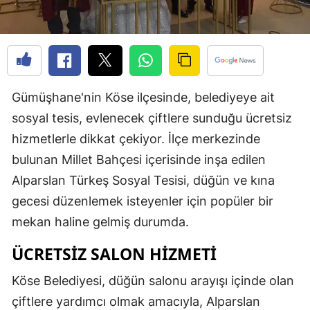
Edirne
Elazığ
Erzincan
Gümüşhane'nin Köse ilçesinde, belediyeye ait
Erzurum
sosyal tesis, evlenecek çiftlere sunduğu ücretsiz
Eskişehir
hizmetlerle dikkat çekiyor. İlçe merkezinde
Gaziantep
bulunan Millet Bahçesi içerisinde inşa edilen
Alparslan Türkeş Sosyal Tesisi, düğün ve kına
Giresun
gecesi düzenlemek isteyenler için popüler bir
Gümüşhane
mekan haline gelmiş durumda.
Hakkari
ÜCRETSIZ SALON HIZMETI
Hatay
Köse Belediyesi, düğün salonu arayışı içinde olan
Isparta
çiftlere yardımcı olmak amacıyla, Alparslan