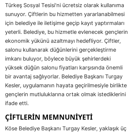
Türkeş Sosyal Tesisi'ni ücretsiz olarak kullanıma
Mersin
sunuyor. Çiftlerin bu hizmetten yararlanabilmesi
İstanbul
için belediye ile iletişime geçip kayıt yaptırmaları
yeterli. Belediye, bu hizmetle evlenecek gençlerin
İzmir
ekonomik yükünü azaltmayı hedefliyor. Çiftler,
Kars
salonu kullanarak düğünlerini gerçekleştirme
Kastamonu
imkanı buluyor, böylece büyük şehirlerdeki
yüksek düğün salonu fiyatları karşısında önemli
Kayseri
bir avantaj sağlıyorlar. Belediye Başkanı Turgay
Kırklareli
Kesler, uygulamanın hayata geçirilmesiyle birlikte
Kırşehir
gençlerin mutluluklarına ortak olmak istediklerini
ifade etti.
Kocaeli
ÇIFTLERIN MEMNUNIYETI
Konya
Köse Belediye Başkanı Turgay Kesler, yaklaşık üç
Kütahya