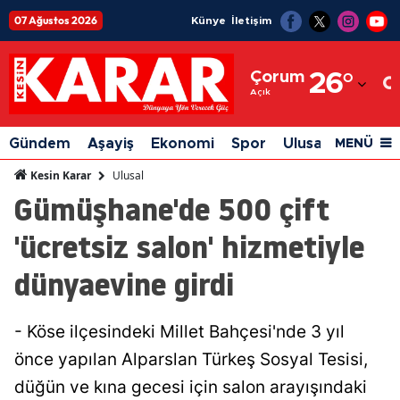
07 Ağustos 2026
Künye
İletişim
Adana
Çorum
26
°
Adıyaman
Açık
Afyonkarahisar
Gündem
Aşayiş
Ekonomi
Spor
Ulusal
Siyaset
MENÜ
Ağrı
Ulusal
Kesin Karar
Gümüşhane'de 500 çift
Amasya
'ücretsiz salon' hizmetiyle
Ankara
dünyaevine girdi
Antalya
Artvin
- Köse ilçesindeki Millet Bahçesi'nde 3 yıl
Aydın
önce yapılan Alparslan Türkeş Sosyal Tesisi,
Balıkesir
düğün ve kına gecesi için salon arayışındaki