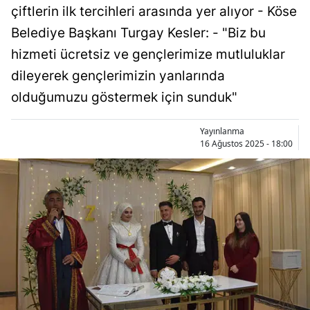
çiftlerin ilk tercihleri arasında yer alıyor - Köse
Bilecik
Belediye Başkanı Turgay Kesler: - "Biz bu
Bingöl
hizmeti ücretsiz ve gençlerimize mutluluklar
Bitlis
dileyerek gençlerimizin yanlarında
olduğumuzu göstermek için sunduk"
Bolu
Burdur
Yayınlanma
16 Ağustos 2025 - 18:00
Bursa
Çanakkale
Çankırı
Çorum
Denizli
Diyarbakır