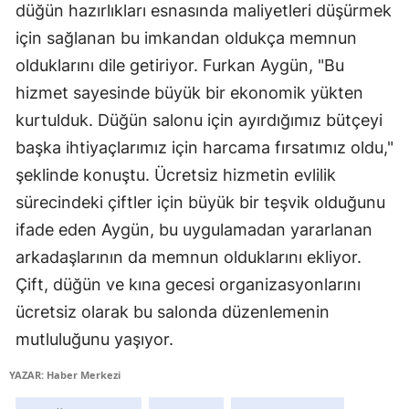
düğün hazırlıkları esnasında maliyetleri düşürmek
Samsun
için sağlanan bu imkandan oldukça memnun
olduklarını dile getiriyor. Furkan Aygün, "Bu
Siirt
hizmet sayesinde büyük bir ekonomik yükten
Sinop
kurtulduk. Düğün salonu için ayırdığımız bütçeyi
Sivas
başka ihtiyaçlarımız için harcama fırsatımız oldu,"
şeklinde konuştu. Ücretsiz hizmetin evlilik
Tekirdağ
sürecindeki çiftler için büyük bir teşvik olduğunu
Tokat
ifade eden Aygün, bu uygulamadan yararlanan
Trabzon
arkadaşlarının da memnun olduklarını ekliyor.
Çift, düğün ve kına gecesi organizasyonlarını
Tunceli
ücretsiz olarak bu salonda düzenlemenin
Şanlıurfa
mutluluğunu yaşıyor.
Uşak
YAZAR: Haber Merkezi
Van