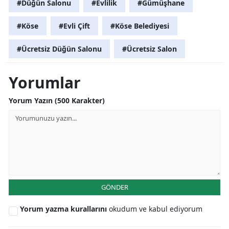
#Düğün Salonu
#Evlilik
#Gümüşhane
Yozgat
#Köse
#Evli Çift
#Köse Belediyesi
Zonguldak
#Ücretsiz Düğün Salonu
#Ücretsiz Salon
Aksaray
Yorumlar
Bayburt
Yorum Yazın (500 Karakter)
Karaman
Kırıkkale
Batman
Şırnak
Bartın
GÖNDER
Ardahan
Yorum yazma kurallarını
okudum ve kabul ediyorum
Iğdır