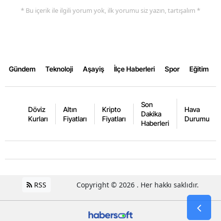
* Bu içerik ile ilgili yorum yok, ilk yorumu siz yazın, tartışalım *
Yalova
Karabük
Kilis
Gündem
Teknoloji
Aşayiş
İlçe Haberleri
Spor
Eğitim
Osmaniye
Düzce
Son
Döviz
Altın
Kripto
Hava
Dakika
Kurları
Fiyatları
Fiyatları
Durumu
Haberleri
RSS
Copyright © 2026 . Her hakkı saklıdır.