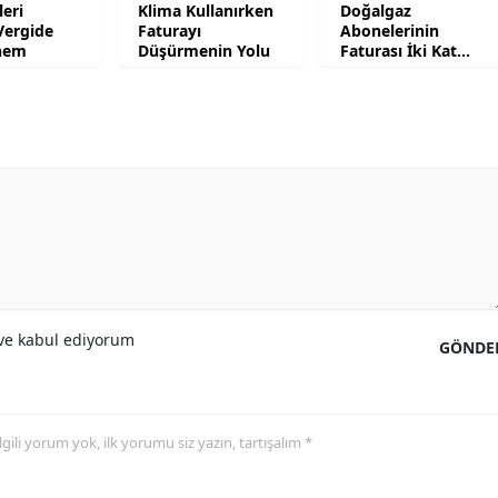
leri
Klima Kullanırken
Doğalgaz
Vergide
Faturayı
Abonelerinin
Malatya
nem
Düşürmenin Yolu
Faturası İki Kat
Artacak
Manisa
Kahramanmaraş
Mardin
Muğla
Muş
Nevşehir
e kabul ediyorum
GÖNDE
Niğde
Ordu
 ilgili yorum yok, ilk yorumu siz yazın, tartışalım *
Rize
Sakarya