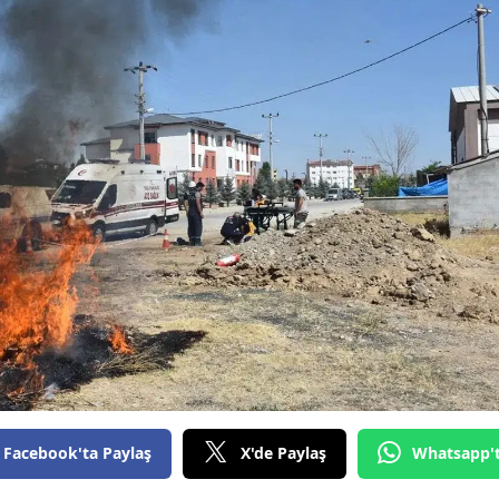
Bilecik
Bingöl
Bitlis
Bolu
Burdur
Bursa
Çanakkale
Çankırı
Çorum
Denizli
Facebook'ta Paylaş
X'de Paylaş
Whatsapp'
Diyarbakır