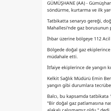
GÜMÜŞHANE (AA) - Gümüşhane'n
söndürme, kurtarma ve ilk yardı
Tatbikatta senaryo gereği, do
Mahallesi'nde gaz borusunun p
İhbar üzerine bölgeye 112 Acil S
Bölgede doğal gaz ekiplerince g
müdahale etti.
İtfaiye ekiplerince de yangın 
Kelkit Sağlık Müdürü Emin Ber
yangın gibi durumlara tecrübel
Balcı, bu kapsamda tatbikata 11
"Bir doğal gaz patlamasına nas
alakalı çalışmamız oldu." dedi.