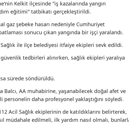
in Kelkit ilçesinde "iş kazalarında yangın
Edirne
m eğitimi" tatbikatı gerçekleştirildi.
Elazığ
ğal gaz şebeke hasarı nedeniyle Cumhuriyet
Erzincan
atlaması sonucu çıkan yangında bir işçi yaralandı.
Erzurum
ağlık ile ilçe belediyesi itfaiye ekipleri sevk edildi.
Eskişehir
üvenlik tedbirleri alınırken, sağlık ekipleri yaralıya
Gaziantep
kısa sürede söndürüldü.
Giresun
Gümüşhane
a Balcı, AA muhabirine, yaşanabilecek doğal afet ve
i personelin daha profesyonel yaklaştığını söyledi.
Hakkari
2 Acil Sağlık ekiplerinin de katıldıklarını belirterek,
Hatay
ıl müdahale edilmeli, ilk yardım nasıl olmalı, bunlarl
Isparta