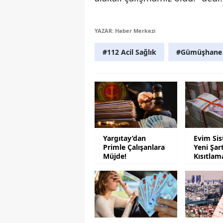
YAZAR: Haber Merkezi
#112 Acil Sağlık
#Gümüşhane
Yargıtay’dan
Evim Si
Primle Çalışanlara
Yeni Şar
Müjde!
Kısıtlam
Geliyor