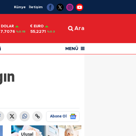
Künye
İletişim
DOLAR
EURO
Ara
47,7076
55,2271
%0.15
%0.3
i
MENÜ
gın
Abone Ol
Ulusal