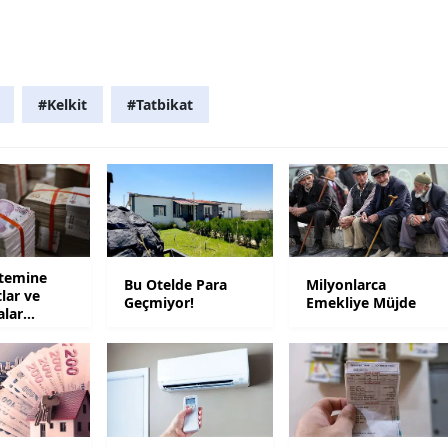
Mersin
İstanbul
#Kelkit
#Tatbikat
İzmir
Kars
Kastamonu
Kayseri
Kırklareli
stemine
Bu Otelde Para
Milyonlarca
tlar ve
Geçmiyor!
Emekliye Müjde
alar
Kırşehir
Kocaeli
Konya
Kütahya