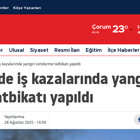
riler
Köşe Yazarları
Adana
Çorum
23
°
Adıyaman
Açık
Afyonkarahisar
or
Ulusal
Siyaset
Resmi İlan
Eğitim
İlçe Haberler
Ağrı
kazalarında yangın söndürme tatbikatı yapıldı
Amasya
e iş kazalarında yan
Ankara
bikatı yapıldı
Antalya
Artvin
Yayınlanma
Aydın
28 Ağustos 2025 - 16:50
Balıkesir