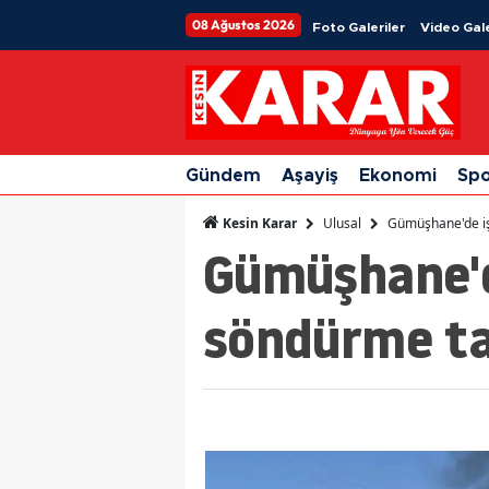
08 Ağustos 2026
Foto Galeriler
Video Gale
Gündem
Aşayiş
Ekonomi
Sp
Ulusal
Gümüşhane'de iş 
Kesin Karar
Gümüşhane'd
söndürme tat