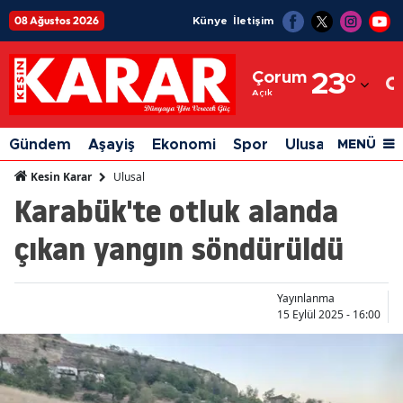
08 Ağustos 2026
Künye
İletişim
Adana
Çorum
23
°
Adıyaman
Açık
Afyonkarahisar
Gündem
Aşayiş
Ekonomi
Spor
Ulusal
Siyaset
MENÜ
Ağrı
Ulusal
Kesin Karar
Karabük'te otluk alanda
Amasya
çıkan yangın söndürüldü
Ankara
Antalya
Yayınlanma
Artvin
15 Eylül 2025 - 16:00
Aydın
Balıkesir