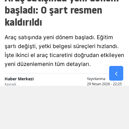
başladı: O şart resmen
Malatya
kaldırıldı
Manisa
Kahramanmaraş
Araç satışında yeni dönem başladı. Eğitim
Mardin
şartı değişti, yetki belgesi süreçleri hızlandı.
İşte ikinci el araç ticaretini doğrudan etkileyen
Muğla
yeni düzenlemenin tüm detayları.
Muş
Haber Merkezi
Yayınlanma
Nevşehir
29 Nisan 2026 - 22:25
Kaynak
Niğde
Ordu
Rize
Sakarya