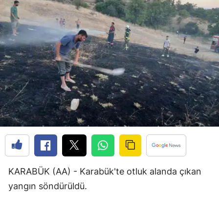
Bilecik
Bingöl
Bitlis
Bolu
Burdur
Bursa
Çanakkale
Çankırı
Çorum
KARABÜK (AA) - Karabük'te otluk alanda çıkan
yangın söndürüldü.
Denizli
Diyarbakır