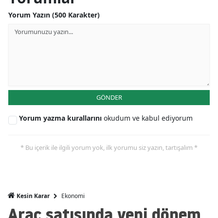
Mersin
Yorum Yazın (500 Karakter)
İstanbul
İzmir
Kars
Kastamonu
GÖNDER
Kayseri
Yorum yazma kurallarını
okudum ve kabul ediyorum
Kırklareli
* Bu içerik ile ilgili yorum yok, ilk yorumu siz yazın, tartışalım *
Kırşehir
Kocaeli
Konya
Ekonomi
Kesin Karar
Araç satışında yeni dönem
Kütahya