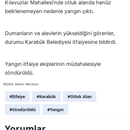
Kılavuzlar Mahallesi'nde otluk alanda henüz
Edirne
belirlenemeyen nedenle yangın çıktı.
Elazığ
Erzincan
Dumanların ve alevlerin yükseldiğini görenler,
durumu Karabük Belediyesi itfaiyesine bildirdi.
Erzurum
Eskişehir
Yangın itfaiye ekiplerinin müdahalesiyle
Gaziantep
söndürüldü.
Giresun
YAZAR: Haber Merkezi
Gümüşhane
#İtfaiye
#Karabük
#Otluk Alan
Hakkari
#Söndürüldü
#Yangın
Hatay
Yorumlar
Isparta