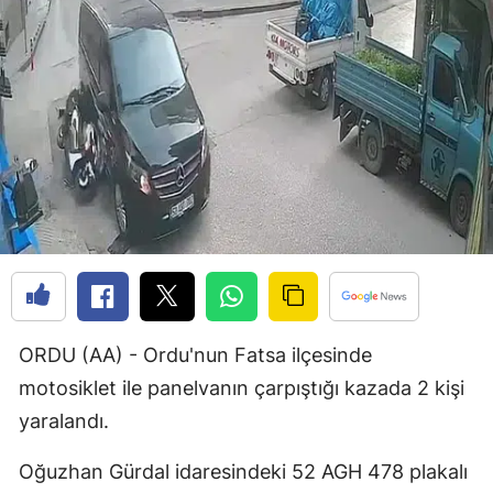
Bilecik
Bingöl
Bitlis
Bolu
Burdur
Bursa
Çanakkale
Çankırı
ORDU (AA) - Ordu'nun Fatsa ilçesinde
Çorum
motosiklet ile panelvanın çarpıştığı kazada 2 kişi
yaralandı.
Denizli
Oğuzhan Gürdal idaresindeki 52 AGH 478 plakalı
Diyarbakır