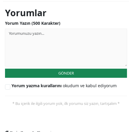
Mersin
Yorumlar
İstanbul
Yorum Yazın (500 Karakter)
İzmir
Kars
Kastamonu
Kayseri
GÖNDER
Kırklareli
Yorum yazma kurallarını
okudum ve kabul ediyorum
Kırşehir
* Bu içerik ile ilgili yorum yok, ilk yorumu siz yazın, tartışalım *
Kocaeli
Konya
Kütahya