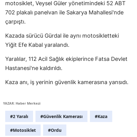
motosiklet, Veysel Güler yönetimindeki 52 ABT
Edirne
702 plakalı panelvan ile Sakarya Mahallesi'nde
Elazığ
çarpıştı.
Erzincan
Kazada sürücü Gürdal ile aynı motosikletteki
Yiğit Efe Kabal yaralandı.
Erzurum
Eskişehir
Yaralılar, 112 Acil Sağlık ekiplerince Fatsa Devlet
Hastanesi'ne kaldırıldı.
Gaziantep
Kaza anı, iş yerinin güvenlik kamerasına yansıdı.
Giresun
Gümüşhane
YAZAR: Haber Merkezi
Hakkari
#2 Yaralı
#Güvenlik Kamerası
#Kaza
Hatay
#Motosiklet
#Ordu
Isparta