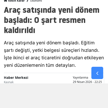
Ekonomi
Kesin Karar
Araç satışında yeni dönem
Malatya
başladı: O şart resmen
Manisa
kaldırıldı
Kahramanmaraş
Mardin
Araç satışında yeni dönem başladı. Eğitim
Muğla
şartı değişti, yetki belgesi süreçleri hızlandı.
Muş
İşte ikinci el araç ticaretini doğrudan etkileyen
yeni düzenlemenin tüm detayları.
Nevşehir
Niğde
Haber Merkezi
Yayınlanma
29 Nisan 2026 - 22:25
Kaynak
Ordu
Rize
Sakarya