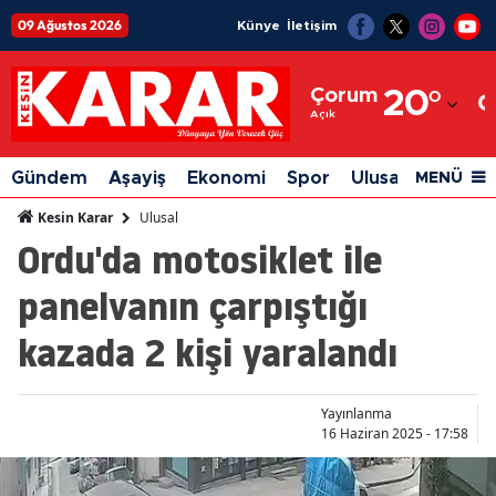
09 Ağustos 2026
Künye
İletişim
Adana
Çorum
20
°
Adıyaman
Açık
Afyonkarahisar
Gündem
Aşayiş
Ekonomi
Spor
Ulusal
Siyaset
MENÜ
Ağrı
Ulusal
Kesin Karar
Ordu'da motosiklet ile
Amasya
panelvanın çarpıştığı
Ankara
kazada 2 kişi yaralandı
Antalya
Artvin
Yayınlanma
Aydın
16 Haziran 2025 - 17:58
Balıkesir