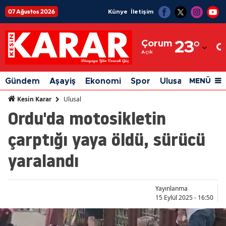
07 Ağustos 2026
Künye
İletişim
Adana
Çorum
23
°
Adıyaman
Açık
Afyonkarahisar
Gündem
Aşayiş
Ekonomi
Spor
Ulusal
Siyaset
MENÜ
Ağrı
Ulusal
Kesin Karar
Ordu'da motosikletin
Amasya
çarptığı yaya öldü, sürücü
Ankara
yaralandı
Antalya
Artvin
Yayınlanma
Aydın
15 Eylül 2025 - 16:50
Balıkesir