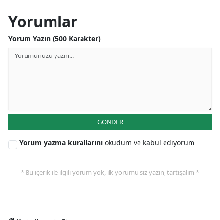
Mersin
Yorumlar
İstanbul
Yorum Yazın (500 Karakter)
İzmir
Kars
Kastamonu
Kayseri
GÖNDER
Kırklareli
Yorum yazma kurallarını
okudum ve kabul ediyorum
Kırşehir
* Bu içerik ile ilgili yorum yok, ilk yorumu siz yazın, tartışalım *
Kocaeli
Konya
Kütahya