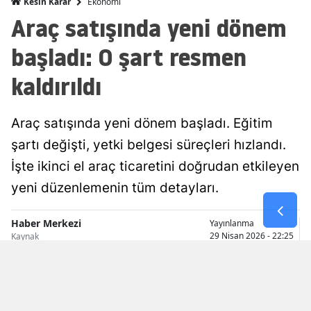
Ekonomi
Kesin Karar
Araç satışında yeni dönem
Malatya
başladı: O şart resmen
Manisa
kaldırıldı
Kahramanmaraş
Mardin
Araç satışında yeni dönem başladı. Eğitim
Muğla
şartı değişti, yetki belgesi süreçleri hızlandı.
Muş
İşte ikinci el araç ticaretini doğrudan etkileyen
yeni düzenlemenin tüm detayları.
Nevşehir
Niğde
Haber Merkezi
Yayınlanma
29 Nisan 2026 - 22:25
Kaynak
Ordu
Rize
Sakarya