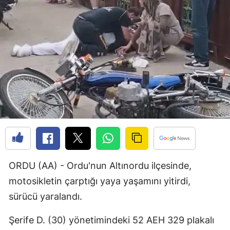
Bilecik
Bingöl
Bitlis
Bolu
Burdur
Bursa
Çanakkale
Çankırı
ORDU (AA) - Ordu'nun Altınordu ilçesinde,
Çorum
motosikletin çarptığı yaya yaşamını yitirdi,
sürücü yaralandı.
Denizli
Şerife D. (30) yönetimindeki 52 AEH 329 plakalı
Diyarbakır