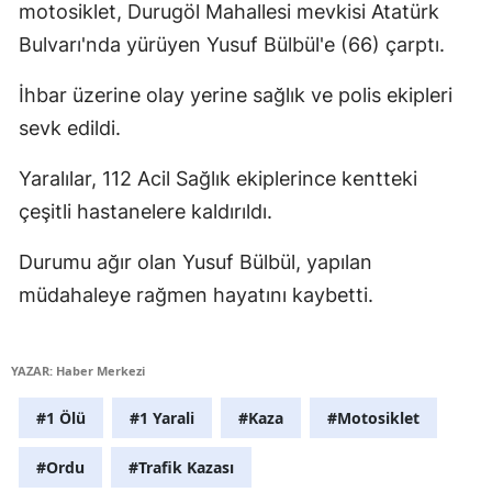
motosiklet, Durugöl Mahallesi mevkisi Atatürk
Edirne
Bulvarı'nda yürüyen Yusuf Bülbül'e (66) çarptı.
Elazığ
İhbar üzerine olay yerine sağlık ve polis ekipleri
Erzincan
sevk edildi.
Erzurum
Yaralılar, 112 Acil Sağlık ekiplerince kentteki
Eskişehir
çeşitli hastanelere kaldırıldı.
Gaziantep
Durumu ağır olan Yusuf Bülbül, yapılan
müdahaleye rağmen hayatını kaybetti.
Giresun
Gümüşhane
YAZAR: Haber Merkezi
Hakkari
#1 Ölü
#1 Yarali
#Kaza
#Motosiklet
Hatay
#Ordu
#Trafik Kazası
Isparta