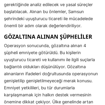
gerektiğinde analiz edilecek ve yasal süreçler
Malatya
başlatılacak. Alınan bu önlemler, Samsun
Manisa
şehrindeki uyuşturucu ticareti ile mücadelede
önemli bir adım olarak değerlendiriliyor.
Kahramanmaraş
GÖZALTINA ALINAN ŞÜPHELILER
Mardin
Operasyon sonucunda, gözaltına alınan 4
Muğla
şüpheli emniyete götürüldü. Bu kişilerin
Muş
uyuşturucu ticareti ve kullanımı ile ilgili suçlarla
Nevşehir
bağlantılı oldukları düşünülüyor. Gözaltına
alınanların ifadeleri doğrultusunda operasyonun
Niğde
genişletilip genişletilmeyeceği merak konusu.
Ordu
Emniyet yetkilileri, bu tür durumlarla
Rize
karşılaşmamak için halkın destek vermesinin
önemine dikkat çekiyor. Ülke genelinde artan
Sakarya