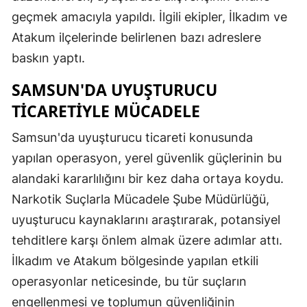
geçmek amacıyla yapıldı. İlgili ekipler, İlkadım ve
Edirne
Atakum ilçelerinde belirlenen bazı adreslere
Elazığ
baskın yaptı.
Erzincan
SAMSUN'DA UYUŞTURUCU
Erzurum
TICARETIYLE MÜCADELE
Eskişehir
Samsun'da uyuşturucu ticareti konusunda
Gaziantep
yapılan operasyon, yerel güvenlik güçlerinin bu
alandaki kararlılığını bir kez daha ortaya koydu.
Giresun
Narkotik Suçlarla Mücadele Şube Müdürlüğü,
Gümüşhane
uyuşturucu kaynaklarını araştırarak, potansiyel
tehditlere karşı önlem almak üzere adımlar attı.
Hakkari
İlkadım ve Atakum bölgesinde yapılan etkili
Hatay
operasyonlar neticesinde, bu tür suçların
Isparta
engellenmesi ve toplumun güvenliğinin