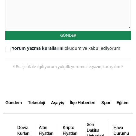
Yozgat
Zonguldak
GÖNDER
Aksaray
Yorum yazma kurallarını
okudum ve kabul ediyorum
Bayburt
Karaman
* Bu içerik ile ilgili yorum yok, ilk yorumu siz yazın, tartışalım *
Kırıkkale
Batman
Şırnak
Gündem
Teknoloji
Aşayiş
İlçe Haberleri
Spor
Eğitim
Bartın
Ardahan
Son
Döviz
Altın
Kripto
Hava
Dakika
Kurları
Fiyatları
Fiyatları
Durumu
Iğdır
Haberleri