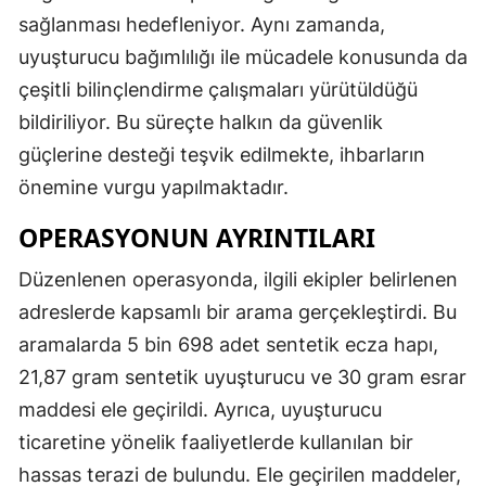
sağlanması hedefleniyor. Aynı zamanda,
Mersin
uyuşturucu bağımlılığı ile mücadele konusunda da
İstanbul
çeşitli bilinçlendirme çalışmaları yürütüldüğü
İzmir
bildiriliyor. Bu süreçte halkın da güvenlik
güçlerine desteği teşvik edilmekte, ihbarların
Kars
önemine vurgu yapılmaktadır.
Kastamonu
OPERASYONUN AYRINTILARI
Kayseri
Düzenlenen operasyonda, ilgili ekipler belirlenen
Kırklareli
adreslerde kapsamlı bir arama gerçekleştirdi. Bu
Kırşehir
aramalarda 5 bin 698 adet sentetik ecza hapı,
21,87 gram sentetik uyuşturucu ve 30 gram esrar
Kocaeli
maddesi ele geçirildi. Ayrıca, uyuşturucu
Konya
ticaretine yönelik faaliyetlerde kullanılan bir
hassas terazi de bulundu. Ele geçirilen maddeler,
Kütahya