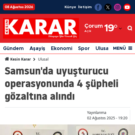
08 Ağustos 2026
Künye
İletişim
Adana
Çorum
19
°
Adıyaman
Açık
Afyonkarahisar
Gündem
Aşayiş
Ekonomi
Spor
Ulusal
Siyaset
MENÜ
Ağrı
Ulusal
Kesin Karar
Samsun'da uyuşturucu
Amasya
operasyonunda 4 şüpheli
Ankara
gözaltına alındı
Antalya
Artvin
Yayınlanma
Aydın
02 Ağustos 2025 - 19:20
Balıkesir