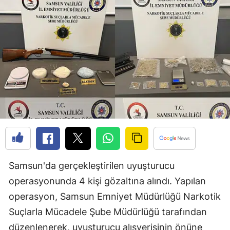
Bilecik
Bingöl
Bitlis
Bolu
Burdur
Bursa
Çanakkale
Çankırı
Samsun'da gerçekleştirilen uyuşturucu
Çorum
operasyonunda 4 kişi gözaltına alındı. Yapılan
operasyon, Samsun Emniyet Müdürlüğü Narkotik
Denizli
Suçlarla Mücadele Şube Müdürlüğü tarafından
Diyarbakır
düzenlenerek, uyuşturucu alışverişinin önüne