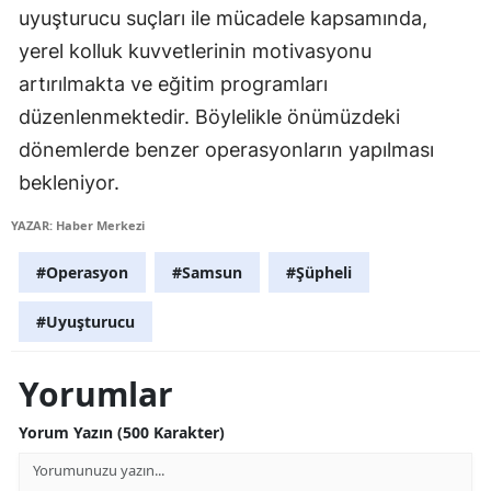
uyuşturucu suçları ile mücadele kapsamında,
Samsun
yerel kolluk kuvvetlerinin motivasyonu
Siirt
artırılmakta ve eğitim programları
düzenlenmektedir. Böylelikle önümüzdeki
Sinop
dönemlerde benzer operasyonların yapılması
Sivas
bekleniyor.
Tekirdağ
YAZAR: Haber Merkezi
Tokat
#Operasyon
#Samsun
#Şüpheli
Trabzon
#Uyuşturucu
Tunceli
Yorumlar
Şanlıurfa
Yorum Yazın (500 Karakter)
Uşak
Van