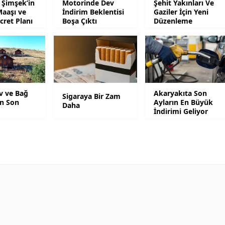
Şimşek’in
Motorinde Dev
Şehit Yakınları Ve
Maaşı ve
İndirim Beklentisi
Gaziler İçin Yeni
Mersin
cret Planı
Boşa Çıktı
Düzenleme
İstanbul
İzmir
Kars
v ve Bağ
Akaryakıta Son
Kastamonu
Sigaraya Bir Zam
in Son
Ayların En Büyük
Daha
İndirimi Geliyor
Kayseri
Kırklareli
Kırşehir
Kocaeli
Konya
Kütahya