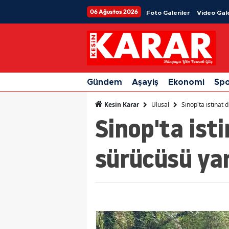
06 Ağustos 2026
Foto Galeriler
Video Gale
Gündem
Aşayiş
Ekonomi
Sp
Ulusal
Sinop'ta istinat
Kesin Karar
Sinop'ta ist
sürücüsü ya