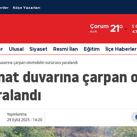
riler
Köşe Yazarları
Adana
Çorum
21
°
Adıyaman
47
Açık
Afyonkarahisar
or
Ulusal
Siyaset
Resmi İlan
Eğitim
İlçe Haberler
Ağrı
 duvarına çarpan otomobilin sürücüsü yaralandı
Amasya
inat duvarına çarpan 
Ankara
ralandı
Antalya
Artvin
Yayınlanma
Aydın
29 Eylül 2025 - 14:20
Balıkesir