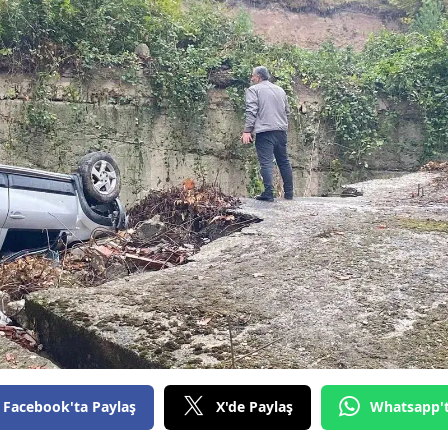
Bilecik
Bingöl
Bitlis
Bolu
Burdur
Bursa
Çanakkale
Çankırı
Çorum
Denizli
Facebook'ta Paylaş
X'de Paylaş
Whatsapp'
Diyarbakır