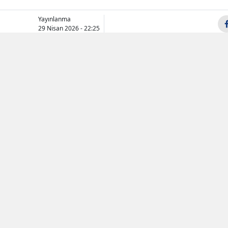
Samsun
Yayınlanma
29 Nisan 2026 - 22:25
Siirt
Sinop
Sivas
Tekirdağ
Tokat
Trabzon
Tunceli
Şanlıurfa
Uşak
Van