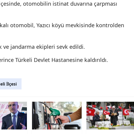
ilçesinde, otomobilin istinat duvarına çarpması
Edirne
Elazığ
akalı otomobil, Yazıcı köyü mevkisinde kontrolden
Erzincan
Erzurum
k ve jandarma ekipleri sevk edildi.
Eskişehir
rince Türkeli Devlet Hastanesine kaldırıldı.
Gaziantep
Giresun
li İlçesi
Gümüşhane
Hakkari
Hatay
Isparta