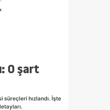
R
: O şart
 süreçleri hızlandı. İşte
etayları.