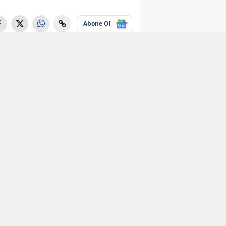
Abone Ol
Ekonomi
Kanalizasyonda
milyonluk hazine
ortaya çıktı! Miktarı
dudak uçuklattı
Ekonomi