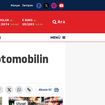
Künye
İletişim
DOLAR
EURO
Ara
,5974
55,1283
%0.05
%0.19
i
MENÜ
otomobilin
Abone Ol
Ulusal