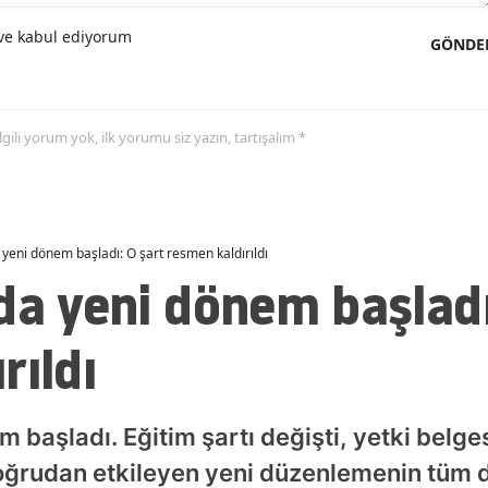
Malatya
e kabul ediyorum
GÖNDE
Manisa
Kahramanmaraş
 ilgili yorum yok, ilk yorumu siz yazın, tartışalım *
Mardin
Muğla
 yeni dönem başladı: O şart resmen kaldırıldı
Muş
da yeni dönem başladı
Nevşehir
rıldı
Niğde
Ordu
 başladı. Eğitim şartı değişti, yetki belgesi
Rize
 doğrudan etkileyen yeni düzenlemenin tüm d
Sakarya