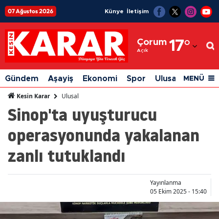
07 Ağustos 2026
Künye
İletişim
Adana
Çorum
17
°
Adıyaman
Açık
Afyonkarahisar
Gündem
Aşayiş
Ekonomi
Spor
Ulusal
Siyaset
MENÜ
Ağrı
Ulusal
Kesin Karar
Sinop'ta uyuşturucu
Amasya
operasyonunda yakalanan
Ankara
zanlı tutuklandı
Antalya
Artvin
Yayınlanma
Aydın
05 Ekim 2025 - 15:40
Balıkesir