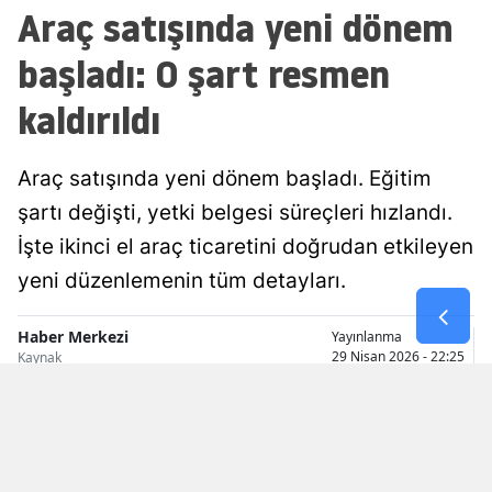
Araç satışında yeni dönem
Malatya
başladı: O şart resmen
Manisa
kaldırıldı
Kahramanmaraş
Mardin
Araç satışında yeni dönem başladı. Eğitim
şartı değişti, yetki belgesi süreçleri hızlandı.
Muğla
İşte ikinci el araç ticaretini doğrudan etkileyen
Muş
yeni düzenlemenin tüm detayları.
Nevşehir
Haber Merkezi
Yayınlanma
Niğde
29 Nisan 2026 - 22:25
Kaynak
Ordu
Rize
Sakarya