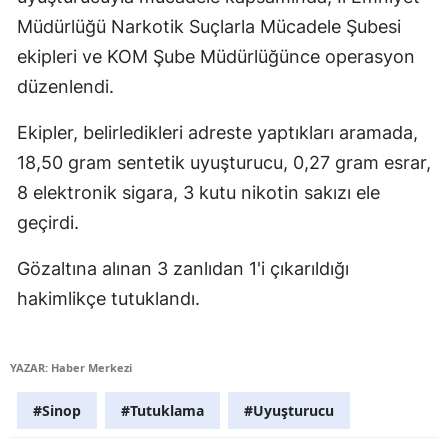
Edirne
Müdürlüğü Narkotik Suçlarla Mücadele Şubesi
ekipleri ve KOM Şube Müdürlüğünce operasyon
Elazığ
düzenlendi.
Erzincan
Ekipler, belirledikleri adreste yaptıkları aramada,
Erzurum
18,50 gram sentetik uyuşturucu, 0,27 gram esrar,
Eskişehir
8 elektronik sigara, 3 kutu nikotin sakızı ele
geçirdi.
Gaziantep
Gözaltına alınan 3 zanlıdan 1'i çıkarıldığı
Giresun
hakimlikçe tutuklandı.
Gümüşhane
Hakkari
YAZAR: Haber Merkezi
Hatay
#Sinop
#Tutuklama
#Uyuşturucu
Isparta