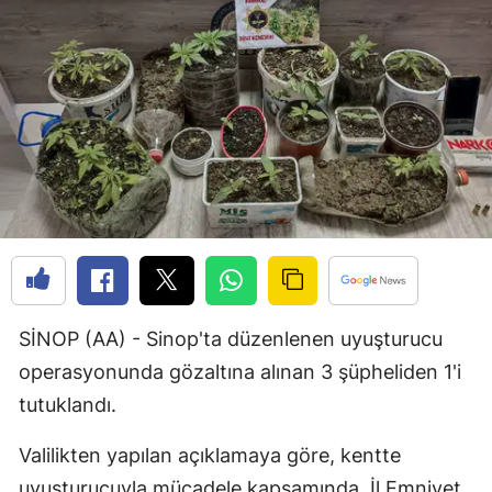
Bilecik
Bingöl
Bitlis
Bolu
Burdur
Bursa
Çanakkale
SİNOP (AA) - Sinop'ta düzenlenen uyuşturucu
Çankırı
operasyonunda gözaltına alınan 3 şüpheliden 1'i
Çorum
tutuklandı.
Denizli
Valilikten yapılan açıklamaya göre, kentte
Diyarbakır
uyuşturucuyla mücadele kapsamında, İl Emniyet