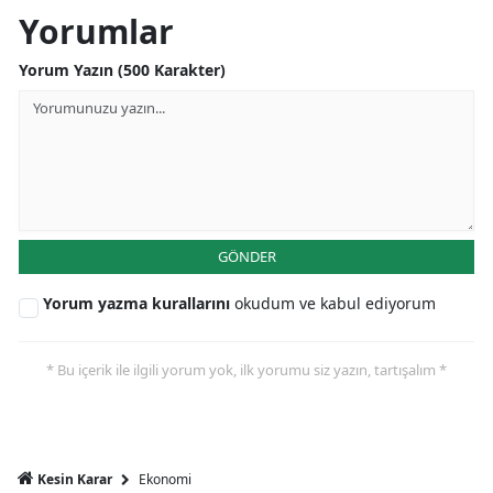
Yorumlar
Mersin
Yorum Yazın (500 Karakter)
İstanbul
İzmir
Kars
Kastamonu
Kayseri
GÖNDER
Kırklareli
Yorum yazma kurallarını
okudum ve kabul ediyorum
Kırşehir
* Bu içerik ile ilgili yorum yok, ilk yorumu siz yazın, tartışalım *
Kocaeli
Konya
Ekonomi
Kesin Karar
Kütahya