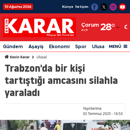
10 Ağustos 2026
Künye
İletişim
Adana
Çorum
28
°
Adıyaman
Açık
Afyonkarahisar
Gündem
Aşayiş
Ekonomi
Spor
Ulusal
Siyaset
MENÜ
Ağrı
Ulusal
Kesin Karar
Trabzon'da bir kişi
Amasya
tartıştığı amcasını silahla
Ankara
yaraladı
Antalya
Artvin
Yayınlanma
Aydın
02 Temmuz 2025 - 16:53
Balıkesir