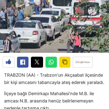
Bilecik
Bingöl
Bitlis
Bolu
Burdur
Bursa
Çanakkale
TRABZON (AA) - Trabzon'un Akçaabat ilçesinde
Çankırı
bir kişi amcasını tabancayla ateş ederek yaraladı.
Çorum
İlçeye bağlı Demirkapı Mahallesi'nde M.B. ile
Denizli
amcası N.B. arasında henüz belirlenemeyen
Diyarbakır
nedenle tartışma çıktı.