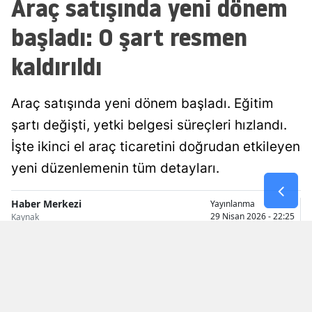
Araç satışında yeni dönem
Malatya
başladı: O şart resmen
Manisa
kaldırıldı
Kahramanmaraş
Araç satışında yeni dönem başladı. Eğitim
Mardin
şartı değişti, yetki belgesi süreçleri hızlandı.
Muğla
İşte ikinci el araç ticaretini doğrudan etkileyen
Muş
yeni düzenlemenin tüm detayları.
Nevşehir
Haber Merkezi
Yayınlanma
29 Nisan 2026 - 22:25
Kaynak
Niğde
Ordu
Rize
Sakarya