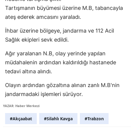
Edirne
Tartışmanın büyümesi üzerine M.B, tabancayla
ateş ederek amcasını yaraladı.
Elazığ
İhbar üzerine bölgeye, jandarma ve 112 Acil
Erzincan
Sağlık ekipleri sevk edildi.
Erzurum
Ağır yaralanan N.B, olay yerinde yapılan
Eskişehir
müdahalenin ardından kaldırıldığı hastanede
Gaziantep
tedavi altına alındı.
Giresun
Olayın ardından gözaltına alınan zanlı M.B'nin
Gümüşhane
jandarmadaki işlemleri sürüyor.
Hakkari
YAZAR: Haber Merkezi
Hatay
#Akçaabat
#Silahlı Kavga
#Trabzon
Isparta