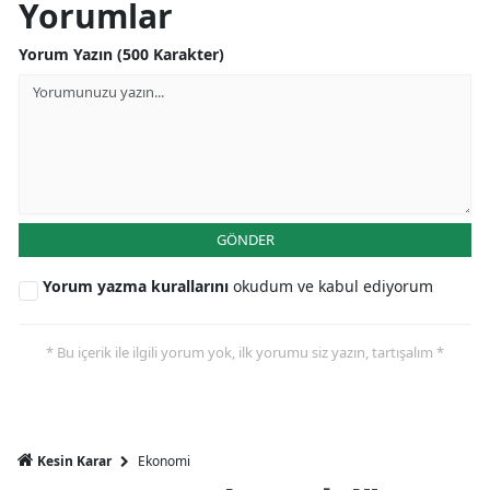
Yorumlar
Mersin
Yorum Yazın (500 Karakter)
İstanbul
İzmir
Kars
Kastamonu
GÖNDER
Kayseri
Yorum yazma kurallarını
okudum ve kabul ediyorum
Kırklareli
Kırşehir
* Bu içerik ile ilgili yorum yok, ilk yorumu siz yazın, tartışalım *
Kocaeli
Konya
Ekonomi
Kesin Karar
Kütahya