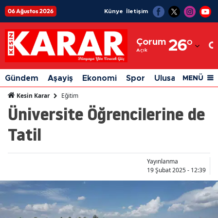
06 Ağustos 2026
Künye
İletişim
Adana
Çorum
26
°
Adıyaman
Açık
Afyonkarahisar
Gündem
Aşayiş
Ekonomi
Spor
Ulusal
Siyaset
MENÜ
Ağrı
Eğitim
Kesin Karar
Üniversite Öğrencilerine de
Amasya
Tatil
Ankara
Antalya
Yayınlanma
Artvin
19 Şubat 2025 - 12:39
Aydın
Balıkesir