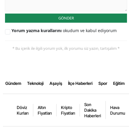
Samsun
GÖNDER
Siirt
Yorum yazma kurallarını
okudum ve kabul ediyorum
Sinop
Sivas
* Bu içerik ile ilgili yorum yok, ilk yorumu siz yazın, tartışalım *
Tekirdağ
Tokat
Trabzon
Gündem
Teknoloji
Aşayiş
İlçe Haberleri
Spor
Eğitim
Tunceli
Son
Şanlıurfa
Döviz
Altın
Kripto
Hava
Dakika
Kurları
Fiyatları
Fiyatları
Durumu
Haberleri
Uşak
Van