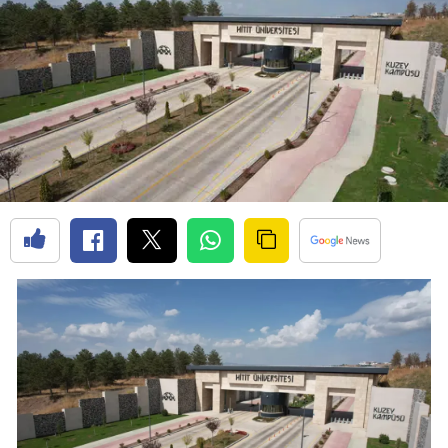
Bilecik
Bingöl
Bitlis
Bolu
Burdur
Bursa
Çanakkale
Çankırı
Çorum
Denizli
Diyarbakır