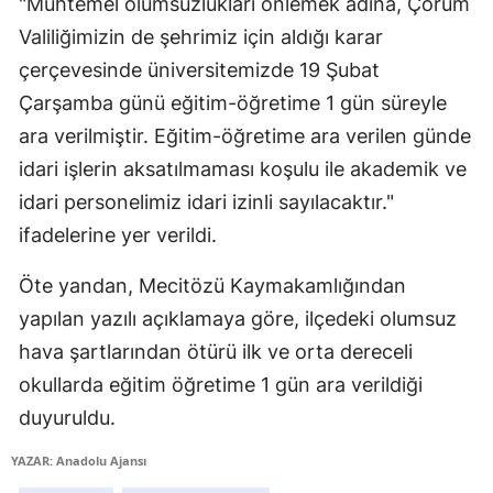
"Muhtemel olumsuzlukları önlemek adına, Çorum
Mersin
Valiliğimizin de şehrimiz için aldığı karar
çerçevesinde üniversitemizde 19 Şubat
İstanbul
Çarşamba günü eğitim-öğretime 1 gün süreyle
İzmir
ara verilmiştir. Eğitim-öğretime ara verilen günde
Kars
idari işlerin aksatılmaması koşulu ile akademik ve
idari personelimiz idari izinli sayılacaktır."
Kastamonu
ifadelerine yer verildi.
Kayseri
Öte yandan, Mecitözü Kaymakamlığından
Kırklareli
yapılan yazılı açıklamaya göre, ilçedeki olumsuz
Kırşehir
hava şartlarından ötürü ilk ve orta dereceli
okullarda eğitim öğretime 1 gün ara verildiği
Kocaeli
duyuruldu.
Konya
YAZAR: Anadolu Ajansı
Kütahya