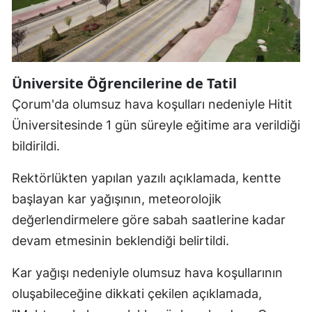
Edirne
Elazığ
Erzincan
Üniversite Öğrencilerine de Tatil
Erzurum
Çorum'da olumsuz hava koşulları nedeniyle Hitit
Üniversitesinde 1 gün süreyle eğitime ara verildiği
Eskişehir
bildirildi.
Gaziantep
Rektörlükten yapılan yazılı açıklamada, kentte
Giresun
başlayan kar yağışının, meteorolojik
Gümüşhane
değerlendirmelere göre sabah saatlerine kadar
devam etmesinin beklendiği belirtildi.
Hakkari
Kar yağışı nedeniyle olumsuz hava koşullarının
Hatay
oluşabileceğine dikkati çekilen açıklamada,
Isparta