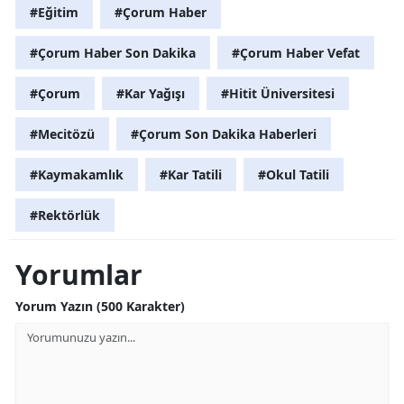
#Eğitim
#Çorum Haber
Malatya
#Çorum Haber Son Dakika
#Çorum Haber Vefat
Manisa
#Çorum
#Kar Yağışı
#Hitit Üniversitesi
Kahramanmaraş
#Mecitözü
#Çorum Son Dakika Haberleri
Mardin
#Kaymakamlık
#Kar Tatili
#Okul Tatili
Muğla
Muş
#Rektörlük
Nevşehir
Yorumlar
Niğde
Yorum Yazın (500 Karakter)
Ordu
Rize
Sakarya