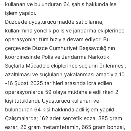
kullanan ve bulunduran 64 şahıs hakkında ise
Mersin
işlem yapıldı.
İstanbul
Düzce’de uyuşturucu madde satıcılarına,
kullanımına yönelik polis ve jandarma ekiplerince
İzmir
operasyonlar tüm hızıyla devam ediyor. Bu
Kars
çerçevede Düzce Cumhuriyet Başsavcılığının
Kastamonu
koordinesinde Polis ve Jandarma Narkotik
Suçlarla Mücadele ekiplerince suçların önlenmesi,
Kayseri
azaltılması ve suçluların yakalanması amacıyla 10
Kırklareli
-16 Şubat 2025 tarihleri arasında icra edilen
operasyonlarda 59 olaya müdahale edilirken 2
Kırşehir
kişi tutuklandı. Uyuşturucu kullanan ve
Kocaeli
bulunduran 64 kişi hakkında adli işlem yapıldı.
Konya
Çalışmalarda; 162 adet sentetik ecza, 385 gram
esrar, 26 gram metamfetamin, 665 gram bonzai,
Kütahya