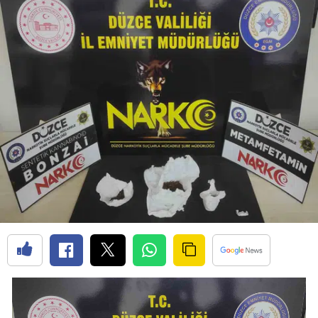
Bilecik
Bingöl
Bitlis
Bolu
Burdur
Bursa
Çanakkale
Çankırı
Çorum
Denizli
Diyarbakır