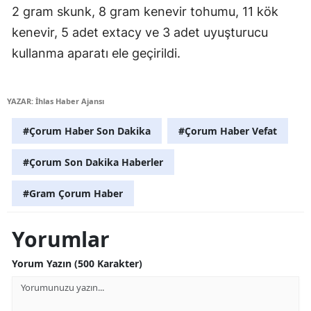
2 gram skunk, 8 gram kenevir tohumu, 11 kök
Malatya
kenevir, 5 adet extacy ve 3 adet uyuşturucu
Manisa
kullanma aparatı ele geçirildi.
Kahramanmaraş
YAZAR: İhlas Haber Ajansı
Mardin
#Çorum Haber Son Dakika
#Çorum Haber Vefat
Muğla
#Çorum Son Dakika Haberler
Muş
Nevşehir
#Gram Çorum Haber
Niğde
Yorumlar
Ordu
Yorum Yazın (500 Karakter)
Rize
Sakarya