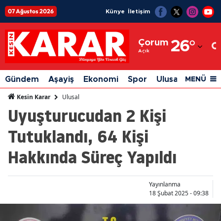
07 Ağustos 2026
Künye
İletişim
Adana
Çorum
26
°
Adıyaman
Açık
Afyonkarahisar
Gündem
Aşayiş
Ekonomi
Spor
Ulusal
Siyaset
MENÜ
Ağrı
Ulusal
Kesin Karar
Uyuşturucudan 2 Kişi
Amasya
Tutuklandı, 64 Kişi
Ankara
Hakkında Süreç Yapıldı
Antalya
Artvin
Yayınlanma
Aydın
18 Şubat 2025 - 09:38
Balıkesir