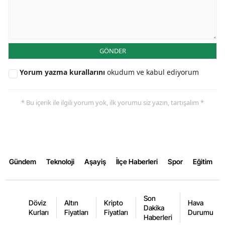
Samsun
Siirt
GÖNDER
Sinop
Yorum yazma kurallarını
okudum ve kabul ediyorum
Sivas
Tekirdağ
* Bu içerik ile ilgili yorum yok, ilk yorumu siz yazın, tartışalım *
Tokat
Trabzon
Tunceli
Gündem
Teknoloji
Aşayiş
İlçe Haberleri
Spor
Eğitim
Şanlıurfa
Son
Uşak
Döviz
Altın
Kripto
Hava
Dakika
Kurları
Fiyatları
Fiyatları
Durumu
Haberleri
Van