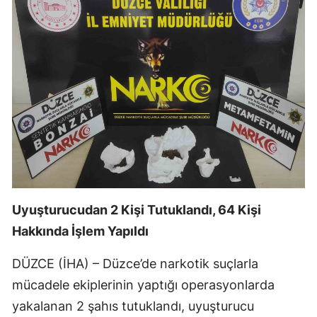
Edirne
Elazığ
Erzincan
Erzurum
Eskişehir
Gaziantep
Giresun
Uyuşturucudan 2 Kişi Tutuklandı, 64 Kişi
Gümüşhane
Hakkında İşlem Yapıldı
Hakkari
DÜZCE (İHA) – Düzce’de narkotik suçlarla
Hatay
mücadele ekiplerinin yaptığı operasyonlarda
yakalanan 2 şahıs tutuklandı, uyuşturucu
Isparta