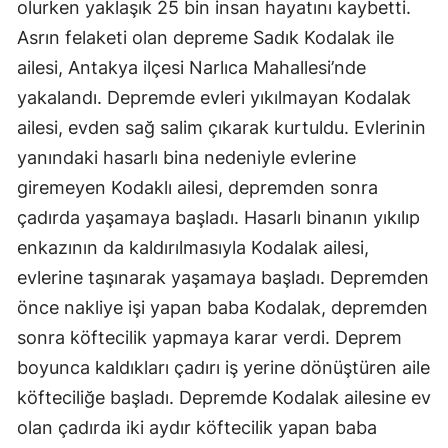
olurken yaklaşık 25 bin insan hayatını kaybetti.
Mersin
Asrın felaketi olan depreme Sadık Kodalak ile
ailesi, Antakya ilçesi Narlıca Mahallesi’nde
İstanbul
yakalandı. Depremde evleri yıkılmayan Kodalak
İzmir
ailesi, evden sağ salim çıkarak kurtuldu. Evlerinin
Kars
yanındaki hasarlı bina nedeniyle evlerine
giremeyen Kodaklı ailesi, depremden sonra
Kastamonu
çadırda yaşamaya başladı. Hasarlı binanın yıkılıp
Kayseri
enkazının da kaldırılmasıyla Kodalak ailesi,
Kırklareli
evlerine taşınarak yaşamaya başladı. Depremden
önce nakliye işi yapan baba Kodalak, depremden
Kırşehir
sonra köftecilik yapmaya karar verdi. Deprem
Kocaeli
boyunca kaldıkları çadırı iş yerine dönüştüren aile
köfteciliğe başladı. Depremde Kodalak ailesine ev
Konya
olan çadırda iki aydır köftecilik yapan baba
Kütahya