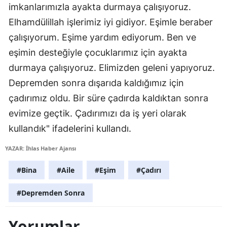
imkanlarımızla ayakta durmaya çalışıyoruz.
Yozgat
Elhamdülillah işlerimiz iyi gidiyor. Eşimle beraber
çalışıyorum. Eşime yardım ediyorum. Ben ve
Zonguldak
eşimin desteğiyle çocuklarımız için ayakta
Aksaray
durmaya çalışıyoruz. Elimizden geleni yapıyoruz.
Bayburt
Depremden sonra dışarıda kaldığımız için
çadırımız oldu. Bir süre çadırda kaldıktan sonra
Karaman
evimize geçtik. Çadırımızı da iş yeri olarak
Kırıkkale
kullandık" ifadelerini kullandı.
Batman
YAZAR: İhlas Haber Ajansı
Şırnak
#Bina
#Aile
#Eşim
#Çadırı
Bartın
#Depremden Sonra
Ardahan
Yorumlar
Iğdır