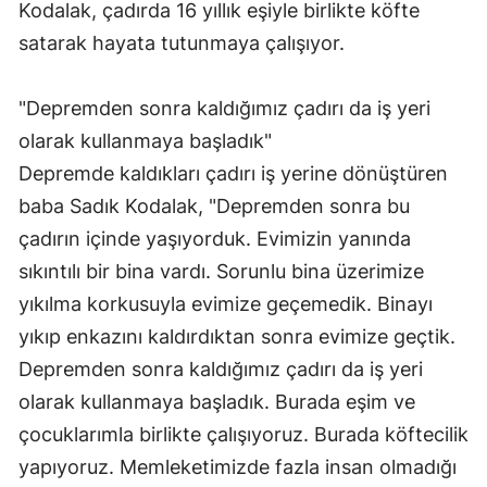
Kodalak, çadırda 16 yıllık eşiyle birlikte köfte
Malatya
satarak hayata tutunmaya çalışıyor.
Manisa
"Depremden sonra kaldığımız çadırı da iş yeri
Kahramanmaraş
olarak kullanmaya başladık"
Mardin
Depremde kaldıkları çadırı iş yerine dönüştüren
baba Sadık Kodalak, "Depremden sonra bu
Muğla
çadırın içinde yaşıyorduk. Evimizin yanında
Muş
sıkıntılı bir bina vardı. Sorunlu bina üzerimize
Nevşehir
yıkılma korkusuyla evimize geçemedik. Binayı
yıkıp enkazını kaldırdıktan sonra evimize geçtik.
Niğde
Depremden sonra kaldığımız çadırı da iş yeri
Ordu
olarak kullanmaya başladık. Burada eşim ve
çocuklarımla birlikte çalışıyoruz. Burada köftecilik
Rize
yapıyoruz. Memleketimizde fazla insan olmadığı
Sakarya