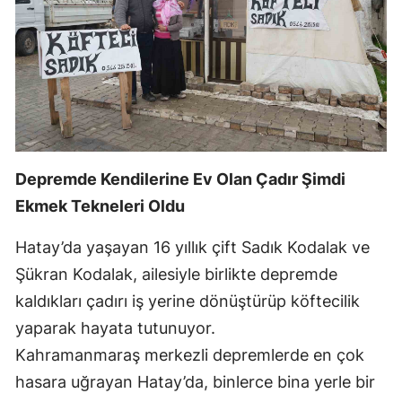
Edirne
Elazığ
Erzincan
Erzurum
Eskişehir
Depremde Kendilerine Ev Olan Çadır Şimdi
Ekmek Tekneleri Oldu
Gaziantep
Giresun
Hatay’da yaşayan 16 yıllık çift Sadık Kodalak ve
Şükran Kodalak, ailesiyle birlikte depremde
Gümüşhane
kaldıkları çadırı iş yerine dönüştürüp köftecilik
Hakkari
yaparak hayata tutunuyor.
Hatay
Kahramanmaraş merkezli depremlerde en çok
hasara uğrayan Hatay’da, binlerce bina yerle bir
Isparta