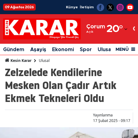
09 Ağustos 2026
Künye
İletişim
Adana
Çorum
20
°
Adıyaman
Açık
Afyonkarahisar
Gündem
Aşayiş
Ekonomi
Spor
Ulusal
Siyaset
MENÜ
Ağrı
Ulusal
Kesin Karar
Zelzelede Kendilerine
Amasya
Mesken Olan Çadır Artık
Ankara
Ekmek Tekneleri Oldu
Antalya
Artvin
Yayınlanma
Aydın
17 Şubat 2025 - 09:17
Balıkesir