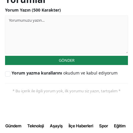
Yorum Yazın (500 Karakter)
Yalova
Karabük
Kilis
Osmaniye
GÖNDER
Düzce
Yorum yazma kurallarını
okudum ve kabul ediyorum
* Bu içerik ile ilgili yorum yok, ilk yorumu siz yazın, tartışalım *
Gündem
Teknoloji
Aşayiş
İlçe Haberleri
Spor
Eğitim