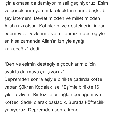
için akmasa da damlıyor misali geçiniyoruz. Eşim
Samsun
ve çocuklarım yanımda olduktan sonra başka bir
şey istemem. Devletimizden ve milletimizden
Siirt
Allah razı olsun. Katkılarını ve desteklerini inkar
Sinop
edemeyiz. Devletimiz ve milletimizin desteğiyle
Sivas
en kısa zamanda Allah’ın izniyle ayağı
kalkacağız" dedi.
Tekirdağ
Tokat
"Ben ve eşimin desteğiyle çocuklarımız için
Trabzon
ayakta durmaya çalışıyoruz"
Depremden sonra eşiyle birlikte çadırda köfte
Tunceli
yapan Şükran Kodalak ise, "Eşimle birlikte 16
Şanlıurfa
yıldır evliyim. Bir kız ile bir oğlan çocuğum var.
Köfteci Sadık olarak başladık. Burada köftecilik
Uşak
yapıyoruz. Depremden sonra kendi
Van