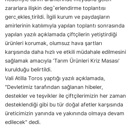
zararlara ilişkin degˆerlendirme toplantısı
Yalova
gerc¸ekles¸tirildi. İlgili kurum ve paydaşların
Karabük
amirlerinin katılımıyla yapılan toplantı sonrasında
yapılan yazılı açıklamada çiftçilerin yetiştirdiği
Kilis
ürünleri korumak, olumsuz hava şartları
Osmaniye
karşısında daha hızlı ve etkili müdahale edilmesini
Düzce
sağlamak amacıyla ‘Tarım Ürünleri Kriz Masası’
kurulduğu belirtildi.
Vali Atilla Toros yaptığı yazılı açıklamada,
"Devletimiz tarafından sağlanan hibeler,
destekler ve teşvikler ile çiftçilerimizin her zaman
desteklendiği gibi bu tür doğal afetler karşısında
üreticimizin yanında ve yakınında olmaya devam
edilecek" dedi.