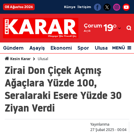
08 Ağustos 2026
Künye
İletişim
Adana
Çorum
19
°
Adıyaman
Açık
Afyonkarahisar
Gündem
Aşayiş
Ekonomi
Spor
Ulusal
Siyaset
MENÜ
Ağrı
Ulusal
Kesin Karar
Zirai Don Çiçek Açmış
Amasya
Ağaçlara Yüzde 100,
Ankara
Seralaraki Esere Yüzde 30
Antalya
Ziyan Verdi
Artvin
Aydın
Yayınlanma
Balıkesir
27 Şubat 2025 - 00:04