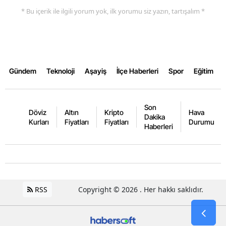
* Bu içerik ile ilgili yorum yok, ilk yorumu siz yazın, tartışalım *
Gündem
Teknoloji
Aşayiş
İlçe Haberleri
Spor
Eğitim
Son
Döviz
Altın
Kripto
Hava
Dakika
Kurları
Fiyatları
Fiyatları
Durumu
Haberleri
RSS
Copyright © 2026 . Her hakkı saklıdır.