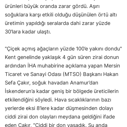
ürünleri büyük oranda zarar gördü. Aşırı
Malatya
soğuklara karşı etkili olduğu düşünülen örtü altı
Manisa
üretimin yapıldığı seralarda dahi zarar yüzde
30’lara kadar ulaştı.
Kahramanmaraş
Mardin
"Çiçek açmış ağaçların yüzde 100’e yakını dondu"
Muğla
Kent genelinde yaklaşık 4 gün süren zirai donun
ardından İHA muhabirine açıklama yapan Mersin
Muş
Ticaret ve Sanayi Odası (MTSO) Başkanı Hakan
Nevşehir
Sefa Çakır, soğuk havadan Anamur’dan
Niğde
İskenderun’a kadar geniş bir bölgede üreticilerin
etkilendiğini söyledi. Hava sıcaklıklarının bazı
Ordu
yerlerde eksi 8’lere kadar düşmesinden dolayı
Rize
ciddi zirai don olayları meydana geldiğini ifade
Sakarya
eden Çakır, "Ciddi bir don yaşadık. Şu anda