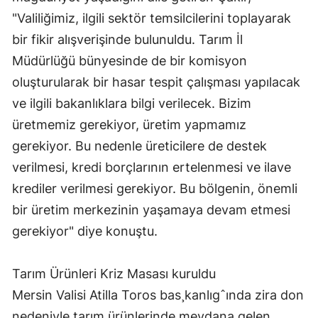
"Valiliğimiz, ilgili sektör temsilcilerini toplayarak
Yozgat
bir fikir alışverişinde bulunuldu. Tarım İl
Zonguldak
Müdürlüğü bünyesinde de bir komisyon
oluşturularak bir hasar tespit çalışması yapılacak
Aksaray
ve ilgili bakanlıklara bilgi verilecek. Bizim
Bayburt
üretmemiz gerekiyor, üretim yapmamız
Karaman
gerekiyor. Bu nedenle üreticilere de destek
verilmesi, kredi borçlarının ertelenmesi ve ilave
Kırıkkale
krediler verilmesi gerekiyor. Bu bölgenin, önemli
Batman
bir üretim merkezinin yaşamaya devam etmesi
Şırnak
gerekiyor" diye konuştu.
Bartın
Tarım Ürünleri Kriz Masası kuruldu
Ardahan
Mersin Valisi Atilla Toros bas¸kanlıgˆında zira don
nedeniyle tarım ürünlerinde meydana gelen
Iğdır