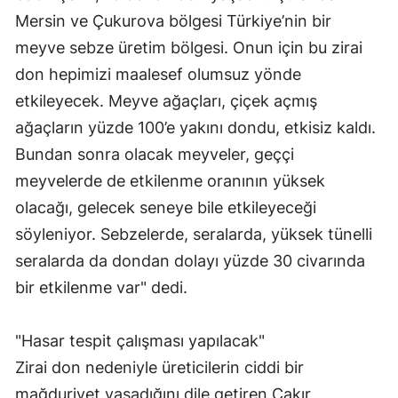
Mersin ve Çukurova bölgesi Türkiye’nin bir
Samsun
meyve sebze üretim bölgesi. Onun için bu zirai
Siirt
don hepimizi maalesef olumsuz yönde
etkileyecek. Meyve ağaçları, çiçek açmış
Sinop
ağaçların yüzde 100’e yakını dondu, etkisiz kaldı.
Sivas
Bundan sonra olacak meyveler, geççi
Tekirdağ
meyvelerde de etkilenme oranının yüksek
olacağı, gelecek seneye bile etkileyeceği
Tokat
söyleniyor. Sebzelerde, seralarda, yüksek tünelli
Trabzon
seralarda da dondan dolayı yüzde 30 civarında
Tunceli
bir etkilenme var" dedi.
Şanlıurfa
"Hasar tespit çalışması yapılacak"
Uşak
Zirai don nedeniyle üreticilerin ciddi bir
mağduriyet yaşadığını dile getiren Çakır,
Van