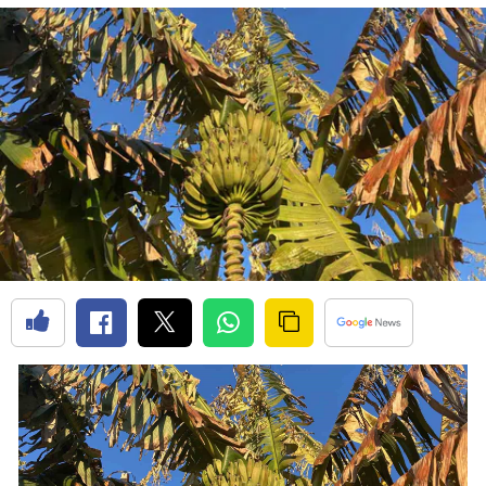
Bilecik
Bingöl
Bitlis
Bolu
Burdur
Bursa
Çanakkale
Çankırı
Çorum
Denizli
Diyarbakır