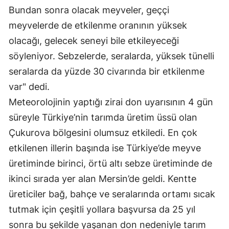
Bundan sonra olacak meyveler, geççi
Mersin
meyvelerde de etkilenme oranının yüksek
İstanbul
olacağı, gelecek seneyi bile etkileyeceği
söyleniyor. Sebzelerde, seralarda, yüksek tünelli
İzmir
seralarda da yüzde 30 civarında bir etkilenme
Kars
var" dedi.
Kastamonu
Meteorolojinin yaptığı zirai don uyarısının 4 gün
süreyle Türkiye’nin tarımda üretim üssü olan
Kayseri
Çukurova bölgesini olumsuz etkiledi. En çok
Kırklareli
etkilenen illerin başında ise Türkiye’de meyve
Kırşehir
üretiminde birinci, örtü altı sebze üretiminde de
ikinci sırada yer alan Mersin’de geldi. Kentte
Kocaeli
üreticiler bağ, bahçe ve seralarında ortamı sıcak
Konya
tutmak için çeşitli yollara başvursa da 25 yıl
Kütahya
sonra bu şekilde yaşanan don nedeniyle tarım