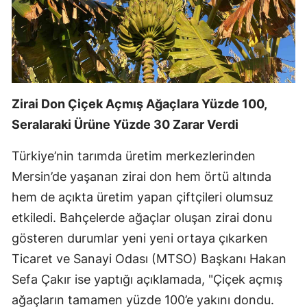
Edirne
Elazığ
Erzincan
Erzurum
Zirai Don Çiçek Açmış Ağaçlara Yüzde 100,
Seralaraki Ürüne Yüzde 30 Zarar Verdi
Eskişehir
Türkiye’nin tarımda üretim merkezlerinden
Gaziantep
Mersin’de yaşanan zirai don hem örtü altında
Giresun
hem de açıkta üretim yapan çiftçileri olumsuz
Gümüşhane
etkiledi. Bahçelerde ağaçlar oluşan zirai donu
gösteren durumlar yeni yeni ortaya çıkarken
Hakkari
Ticaret ve Sanayi Odası (MTSO) Başkanı Hakan
Hatay
Sefa Çakır ise yaptığı açıklamada, "Çiçek açmış
Isparta
ağaçların tamamen yüzde 100’e yakını dondu.